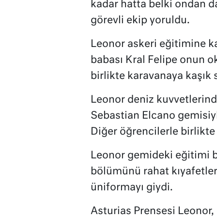
kadar hatta belki ondan d
görevli ekip yoruldu.
Leonor askeri eğitimine ka
babası Kral Felipe onun o
birlikte karavanaya kaşık s
Leonor deniz kuvvetlerin
Sebastian Elcano gemisiyl
Diğer öğrencilerle birlikte 
Leonor gemideki eğitimi b
bölümünü rahat kıyafetle
üniformayı giydi.
Asturias Prensesi Leonor,