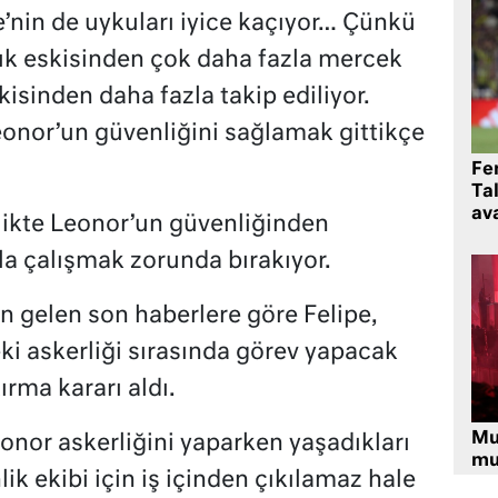
’nin de uykuları iyice kaçıyor… Çünkü
tık eskisinden çok daha fazla mercek
kisinden daha fazla takip ediliyor.
onor’un güvenliğini sağlamak gittikçe
Fe
Ta
ava
rlikte Leonor’un güvenliğinden
la çalışmak zorunda bırakıyor.
en gelen son haberlere göre Felipe,
ki askerliği sırasında görev yapacak
rma kararı aldı.
Mu
Leonor askerliğini yaparken yaşadıkları
mu
k ekibi için iş içinden çıkılamaz hale