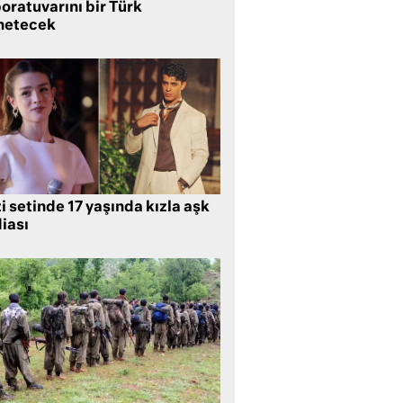
oratuvarını bir Türk
netecek
i setinde 17 yaşında kızla aşk
iası