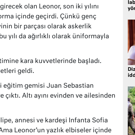
lab
recek olan Leonor, son iki yılını
yö
iforma içinde geçirdi. Çünkü genç
nin bir parçası olarak askerlik
bu yılı da ağırlıklı olarak üniformayla
timine kara kuvvetlerinde başladı.
Diz
tleri geldi.
idd
ri eğitim gemisi Juan Sebastian
e çıktı. Altı ayını evinden ve ailesinden
ipe, annesi ve kardeşi Infanta Sofia
ı. Ama Leonor’un yazlık elbiseler içinde