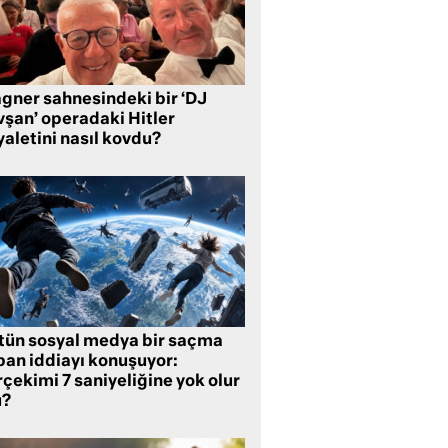
gner sahnesindeki bir ‘DJ
vşan’ operadaki Hitler
aletini nasıl kovdu?
tün sosyal medya bir saçma
pan iddiayı konuşuyor:
çekimi 7 saniyeliğine yok olur
?