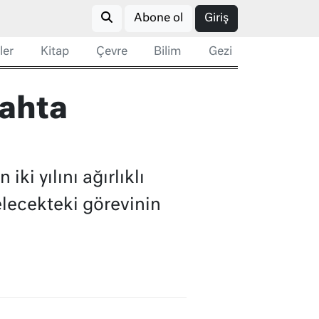
Abone ol
Giriş
ler
Kitap
Çevre
Bilim
Gezi
tahta
ki yılını ağırlıklı
elecekteki görevinin