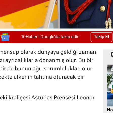
Takip Et
10Haber'i Google'da takip edin
ne mensup olarak dünyaya geldiği zaman
zı ayrıcalıklarla donanmış olur. Bu bir
r de bunun ağır sorumlulukları olur.
cekte ülkenin tahtına oturacak bir
eki kraliçesi Asturias Prensesi Leonor
No