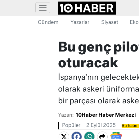
Gündem
Yazarlar
Siyaset
Eko
Bu genç pilo
oturacak
İspanya'nın gelecekteki
olarak askeri üniforma
bir parçası olarak asker
Yazan:
10Haber Haber Merkezi
Popüler
2 Eylül 2025
Bu haber