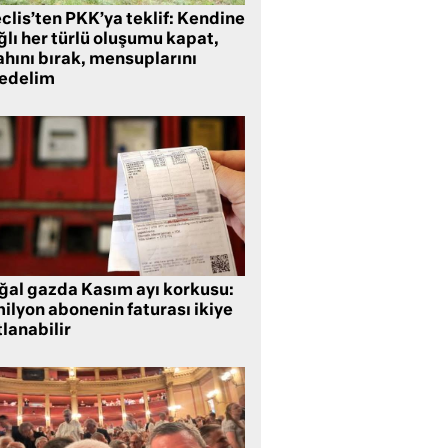
clis’ten PKK’ya teklif: Kendine
lı her türlü oluşumu kapat,
ahını bırak, mensuplarını
fedelim
ğal gazda Kasım ayı korkusu:
ilyon abonenin faturası ikiye
lanabilir