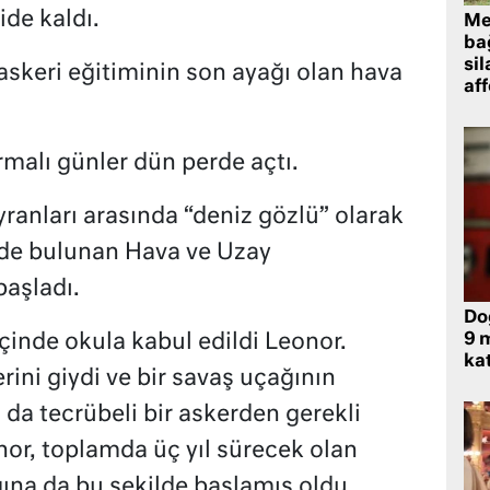
ide kaldı.
Me
bağ
sil
skeri eğitiminin son ayağı olan hava
af
rmalı günler dün perde açtı.
ranları arasında “deniz gözlü” olarak
’de bulunan Hava ve Uzay
aşladı.
Do
9 m
çinde okula kabul edildi Leonor.
kat
rini giydi ve bir savaş uçağının
 da tecrübeli bir askerden gerekli
onor, toplamda üç yıl sürecek olan
ğına da bu şekilde başlamış oldu.