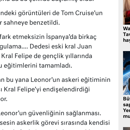
çindeki görüntüleri de Tom Cruise’un
r sahneye benzetildi.
Wa
Ta
 fark etmeksizin İspanya’da birkaç
hay
uygulama…. Dedesi eski kral Juan
Kral Felipe de gençlik yıllarında
u eğitimlerini tamamladı.
n bu yana Leonor’un askeri eğitiminin
sı Kral Felipe’yi endişelendirdiği
or.
Bü
sa
Yer
Leonor’un güvenliğinin sağlanması.
mu
sesin askerlik görevi sırasında kendisi