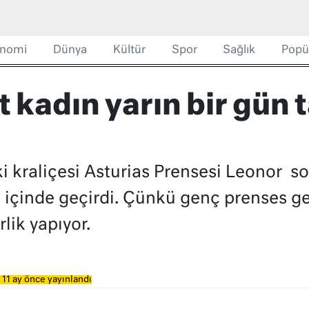
nomi
Dünya
Kültür
Spor
Sağlık
Popü
t kadın yarın bir gün 
 kraliçesi Asturias Prensesi Leonor son i
 içinde geçirdi. Çünkü genç prenses g
lik yapıyor.
 11 ay önce yayınlandı