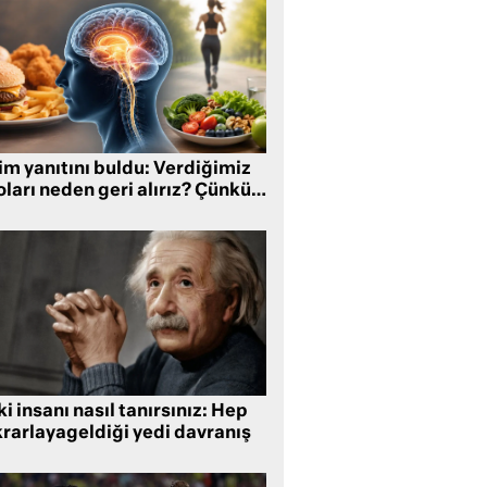
im yanıtını buldu: Verdiğimiz
oları neden geri alırız? Çünkü…
i insanı nasıl tanırsınız: Hep
krarlayageldiği yedi davranış