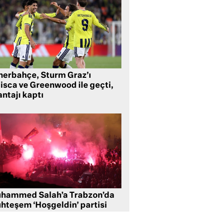
nerbahçe, Sturm Graz’ı
lisca ve Greenwood ile geçti,
ntajı kaptı
hammed Salah’a Trabzon’da
hteşem ‘Hoşgeldin’ partisi