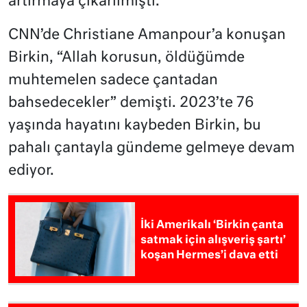
artırmaya çıkarılmıştı.
CNN’de Christiane Amanpour’a konuşan
Birkin, “Allah korusun, öldüğümde
muhtemelen sadece çantadan
bahsedecekler” demişti. 2023’te 76
yaşında hayatını kaybeden Birkin, bu
pahalı çantayla gündeme gelmeye devam
ediyor.
İki Amerikalı ‘Birkin çanta
satmak için alışveriş şartı’
koşan Hermes’i dava etti