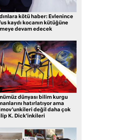
dınlara kötü haber: Evlenince
fus kaydı kocanın kütüğüne
tmeye devam edecek
nümüz dünyası bilim kurgu
manlarını hatırlatıyor ama
imov’unkileri değil daha çok
lip K. Dick’inkileri