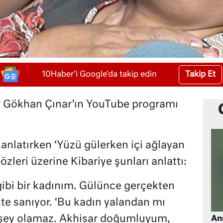
Takip Et
10Haber'i Google'da takip edin
ar Gökhan Çınar’ın YouTube programı
 anlatırken ‘Yüzü gülerken içi ağlayan
zleri üzerine Kibariye şunları anlattı:
ibi bir kadınım. Gülünce gerçekten
te sanıyor. ‘Bu kadın yalandan mı
ir şey olamaz. Akhisar doğumluyum,
An