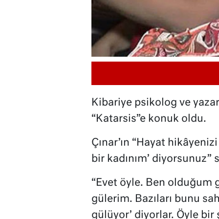
Kibariye psikolog ve yaz
“Katarsis”e konuk oldu.
Çınar’ın “Hayat hikâyenizi
bir kadınım’ diyorsunuz” sö
“Evet öyle. Ben olduğum g
gülerim. Bazıları bunu sah
gülüyor’ diyorlar. Öyle b