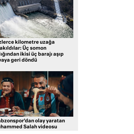
zlerce kilometre uzağa
rakıldılar: Üç somon
ığından ikisi üç barajı aşıp
vaya geri döndü
abzonspor’dan olay yaratan
hammed Salah videosu