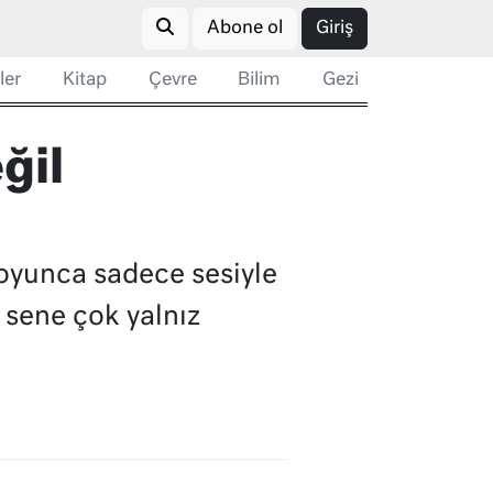
Abone ol
Giriş
ler
Kitap
Çevre
Bilim
Gezi
ğil
 boyunca sadece sesiyle
5 sene çok yalnız