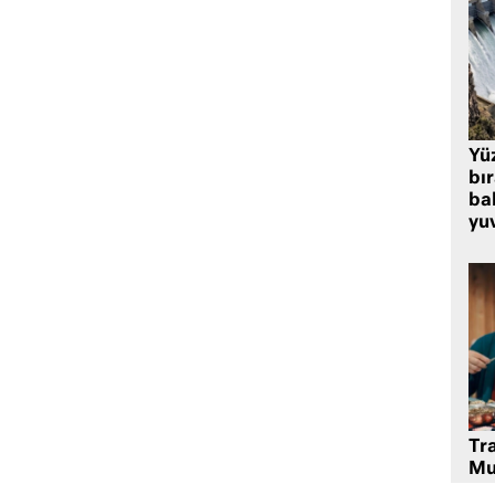
Yü
bı
bal
yu
Tr
Mu