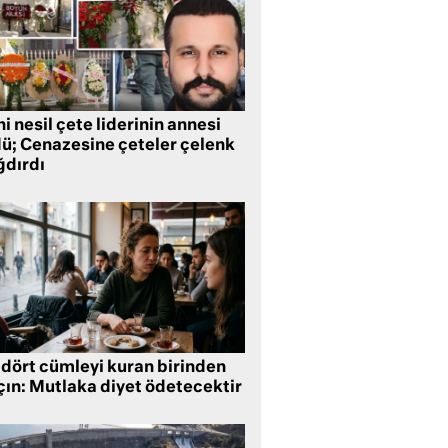
i nesil çete liderinin annesi
dü; Cenazesine çeteler çelenk
ğdırdı
 dört cümleyi kuran birinden
çın: Mutlaka diyet ödetecektir