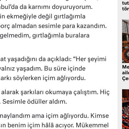
tut
nbul’da da karnımı doyuruyorum.
tö
n ekmeğiyle değil gırtlağımla
orç almadan sesimle para kazandım.
elmedim, gırtlağımla buralara
yat yaşadığını da açıkladı: “Her şeyimi
Mec
yalnız yaşadım. Bu süre içinde
ai
şarkı söylerken içim ağlıyordu.
Çe
 alarak şarkıları okumaya çalıştım. Hiç
. Sesimle ödüller aldım.
 onaylandım ama içim ağlıyordu. Kimse
ın benim içim hâlâ acıyor. Mükemmel