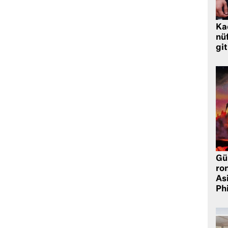
Ka
nü
gi
Gü
ro
As
Phi