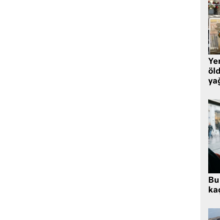
Yen
öl
ya
Bu
ka