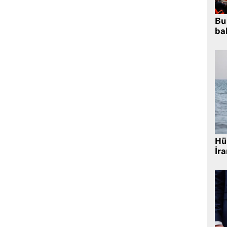
Bu
bal
Hü
İra