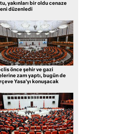
tu, yakınları bir oldu cenaze
reni düzenledi
lis önce şehir ve gazi
lelerine zam yaptı, bugün de
rçeve Yasa’yı konuşacak