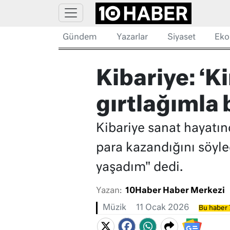
Gündem
Yazarlar
Siyaset
Eko
Kibariye: ‘
gırtlağımla 
Kibariye sanat hayatınd
para kazandığını söyled
yaşadım" dedi.
Yazan:
10Haber Haber Merkezi
Müzik
11 Ocak 2026
Bu haber 