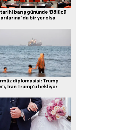
 tarihi barış gününde ‘Bölücü
arılarına’ da bir yer olsa
rmüz diplomasisi: Trump
n’ı, İran Trump’u bekliyor