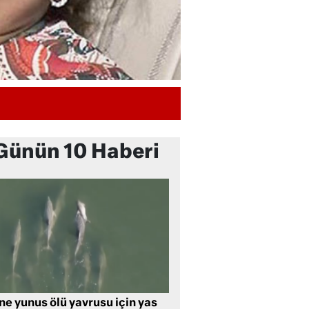
Günün 10 Haberi
ne yunus ölü yavrusu için yas