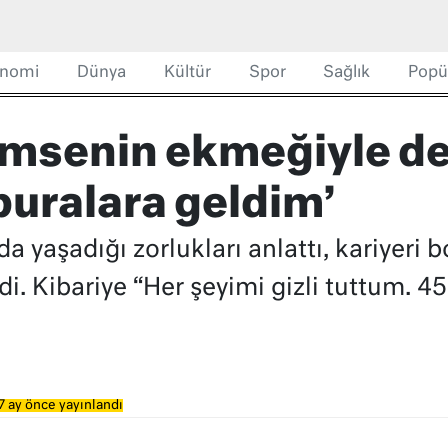
nomi
Dünya
Kültür
Spor
Sağlık
Popü
Kimsenin ekmeğiyle de
buralara geldim’
a yaşadığı zorlukları anlattı, kariyeri
i. Kibariye “Her şeyimi gizli tuttum. 4
7 ay önce yayınlandı