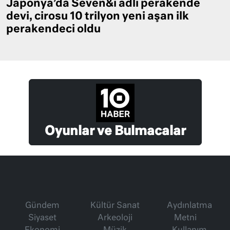
Japonya’da Seven&i adlı perakende
devi, cirosu 10 trilyon yeni aşan ilk
perakendeci oldu
Oyunlar ve Bulmacalar
Gündem
Kültür Sanat
Aydınlatma
Siyaset
Arkeoloji
Metni