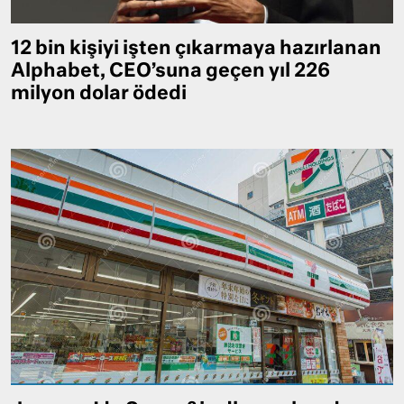
12 bin kişiyi işten çıkarmaya hazırlanan
Alphabet, CEO’suna geçen yıl 226
milyon dolar ödedi