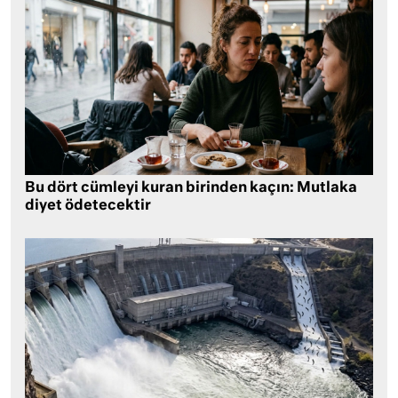
Bu dört cümleyi kuran birinden kaçın: Mutlaka
diyet ödetecektir