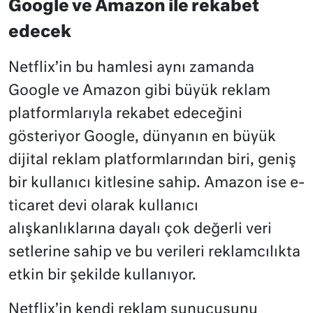
Google ve Amazon ile rekabet
edecek
Netflix’in bu hamlesi aynı zamanda
Google ve Amazon gibi büyük reklam
platformlarıyla rekabet edeceğini
gösteriyor Google, dünyanın en büyük
dijital reklam platformlarından biri, geniş
bir kullanıcı kitlesine sahip. Amazon ise e-
ticaret devi olarak kullanıcı
alışkanlıklarına dayalı çok değerli veri
setlerine sahip ve bu verileri reklamcılıkta
etkin bir şekilde kullanıyor.
Netflix’in kendi reklam sunucusunu