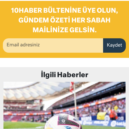
10HABER BÜLTENINE ÜYE OLUN,
GÜNDEM ÖZETI HER SABAH
MAILINIZE GELSIN.
Kaydet
İlgili Haberler