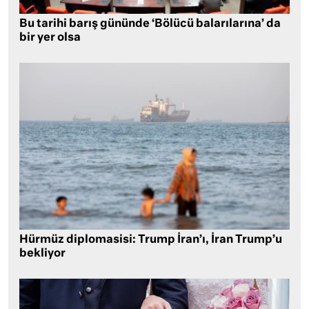
Bu tarihi barış gününde ‘Bölücü balarılarına’ da
bir yer olsa
Hürmüz diplomasisi: Trump İran’ı, İran Trump’u
bekliyor