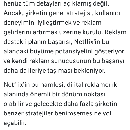
henüz tüm detayları açıklamış değil.
Ancak, şirketin genel stratejisi, kullanıcı
deneyimini iyileştirmek ve reklam
gelirlerini artırmak üzerine kurulu. Reklam
destekli planın başarısı, Netflix’in bu
alandaki büyüme potansiyelini gösteriyor
ve kendi reklam sunucusunun bu başarıyı
daha da ileriye taşıması bekleniyor.
Netflix’in bu hamlesi, dijital reklamcılık
alanında önemli bir dönüm noktası
olabilir ve gelecekte daha fazla şirketin
benzer stratejiler benimsemesine yol
açabilir.