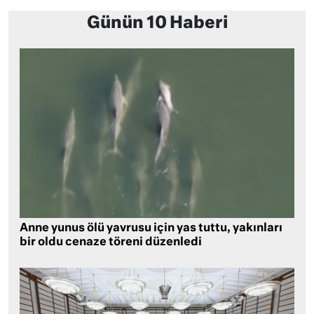
Günün 10 Haberi
Anne yunus ölü yavrusu için yas tuttu, yakınları
bir oldu cenaze töreni düzenledi