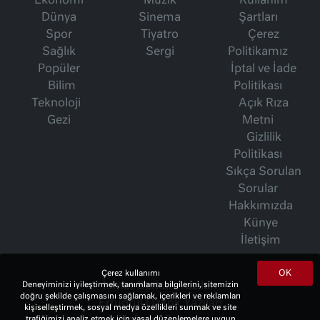
Ekonomi
Müzik
Kullanım
Dünya
Sinema
Şartları
Spor
Tiyatro
Çerez
Sağlık
Sergi
Politikamız
Popüler
İptal ve İade
Bilim
Politikası
Teknoloji
Açık Rıza
Gezi
Metni
Gizlilik
Politikası
Sıkça Sorulan
Sorular
Hakkımızda
Künye
İletişim
OK
Çerez kullanımı
Deneyiminizi iyileştirmek, tanımlama bilgilerini, sitemizin
İsmet Berkan Yazıları
doğru şekilde çalışmasını sağlamak, içerikleri ve reklamları
Ertuğrul Özkök Yazıları
kişiselleştirmek, sosyal medya özellikleri sunmak ve site
trafiğimizi analiz etmek için yasal düzenlemelere uygun