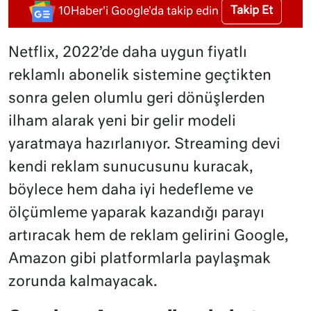
Takip Et
10Haber'i Google'da takip edin
Netflix, 2022’de daha uygun fiyatlı
reklamlı abonelik sistemine geçtikten
sonra gelen olumlu geri dönüşlerden
ilham alarak yeni bir gelir modeli
yaratmaya hazırlanıyor. Streaming devi
kendi reklam sunucusunu kuracak,
böylece hem daha iyi hedefleme ve
ölçümleme yaparak kazandığı parayı
artıracak hem de reklam gelirini Google,
Amazon gibi platformlarla paylaşmak
zorunda kalmayacak.