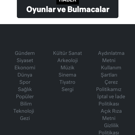
Oyunlar ve Bulmacalar
Gündem
Kültür Sanat
Aydınlatma
Siyaset
Arkeoloji
Metni
Ekonomi
Müzik
Kullanım
Dünya
Sinema
Şartları
Spor
Tiyatro
Çerez
Sağlık
Sergi
Politikamız
Popüler
İptal ve İade
Bilim
Politikası
Teknoloji
Açık Rıza
Gezi
Metni
Gizlilik
Politikası