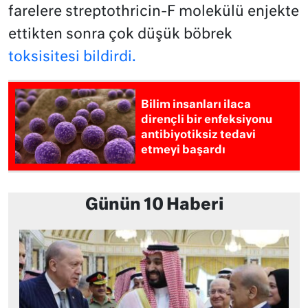
farelere streptothricin-F molekülü enjekte
ettikten sonra çok düşük böbrek
toksisitesi bildirdi.
Bilim insanları ilaca
dirençli bir enfeksiyonu
antibiyotiksiz tedavi
etmeyi başardı
Günün 10 Haberi