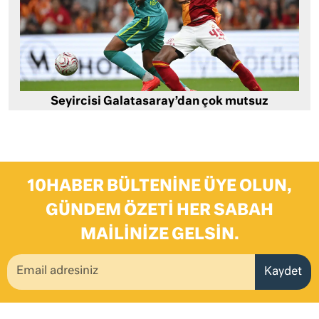
Seyircisi Galatasaray’dan çok mutsuz
10HABER BÜLTENINE ÜYE OLUN,
GÜNDEM ÖZETI HER SABAH
MAILINIZE GELSIN.
Kaydet