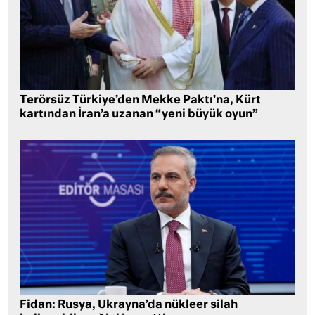
Terörsüz Türkiye’den Mekke Paktı’na, Kürt
kartından İran’a uzanan “yeni büyük oyun”
Fidan: Rusya, Ukrayna’da nükleer silah