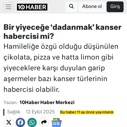
Abone ol
Giriş
Bir yiyeceğe ‘dadanmak’ kanser
habercisi mi?
Hamileliğe özgü olduğu düşünülen
çikolata, pizza ve hatta limon gibi
yiyeceklere karşı duyulan garip
aşermeler bazı kanser türlerinin
habercisi olabilir.
Yazan:
10Haber Haber Merkezi
Sağlık
12 Eylül 2025
Bu haber 11 ay önce yayınlandı