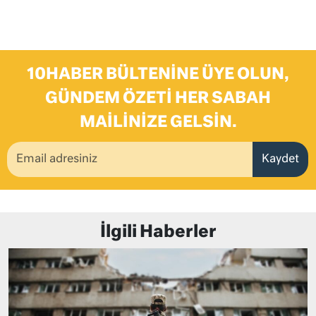
10HABER BÜLTENINE ÜYE OLUN,
GÜNDEM ÖZETI HER SABAH
MAILINIZE GELSIN.
Kaydet
İlgili Haberler