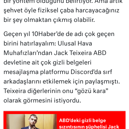
bir yöntem olduğunu belirtiyor. Ama artık
şehvet öyle fiziksel çaba harcayacağınız
bir şey olmaktan çıkmış olabilir.
Geçen yıl 10Haber’de de adı çok geçen
birini hatırlayalım: Ulusal Hava
Muhafızları’ndan Jack Teixeira ABD
devletine ait çok gizli belgeleri
mesajlaşma platformu Discord’da sırf
arkadaşlarını etkilemek için paylaşmıştı.
Teixeira diğerlerinin onu “gözü kara”
olarak görmesini istiyordu.
ABD’deki gizli belge
sızıntısının şüphelisi Jack