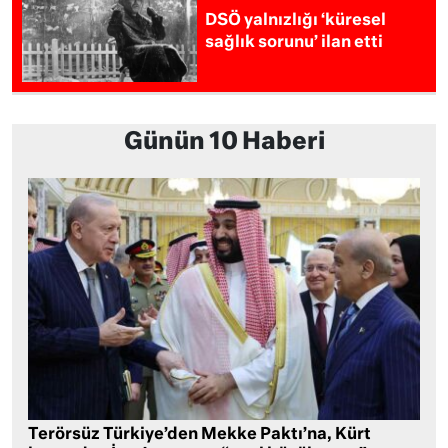
DSÖ yalnızlığı ‘küresel
sağlık sorunu’ ilan etti
Günün 10 Haberi
Terörsüz Türkiye’den Mekke Paktı’na, Kürt