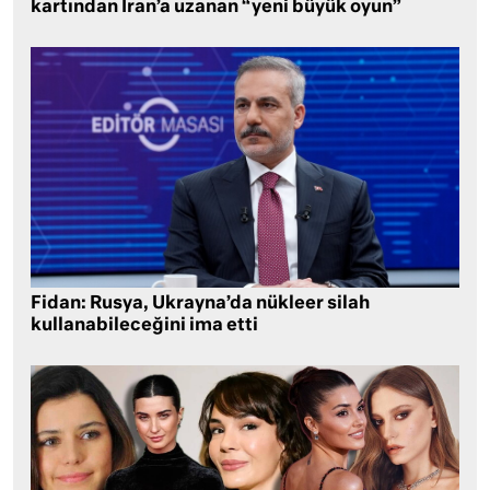
kartından İran’a uzanan “yeni büyük oyun”
Fidan: Rusya, Ukrayna’da nükleer silah
kullanabileceğini ima etti