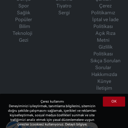
Spor
Tiyatro
Çerez
Sağlık
Sergi
Politikamız
Popüler
İptal ve İade
Bilim
Politikası
Teknoloji
Açık Rıza
Gezi
Metni
Gizlilik
Politikası
Sıkça Sorulan
Sorular
Hakkımızda
Künye
İletişim
OK
Çerez kullanımı
Deneyiminizi iyileştirmek, tanımlama bilgilerini, sitemizin
İsmet Berkan Yazıları
doğru şekilde çalışmasını sağlamak, içerikleri ve reklamları
Ertuğrul Özkök Yazıları
kişiselleştirmek, sosyal medya özellikleri sunmak ve site
trafiğimizi analiz etmek için yasal düzenlemelere uygun
Haftalık Gazete
çerezler (cookies) kullanıyoruz. Detaylı bilgiye;