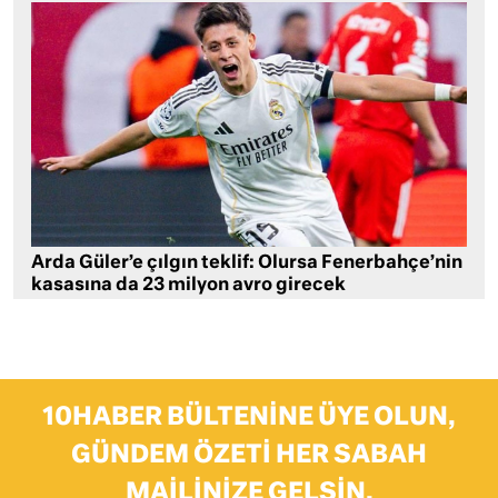
Arda Güler’e çılgın teklif: Olursa Fenerbahçe’nin
kasasına da 23 milyon avro girecek
10HABER BÜLTENINE ÜYE OLUN,
GÜNDEM ÖZETI HER SABAH
MAILINIZE GELSIN.