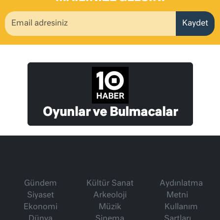
Kaydet
Oyunlar ve Bulmacalar
Gündem
Kültür Sanat
Aydınlatma
Siyaset
Arkeoloji
Metni
Ekonomi
Müzik
Kullanım
Dünya
Sinema
Şartları