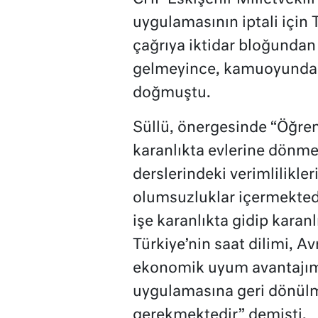
uygulamasının iptali için
çağrıya iktidar bloğundan 
gelmeyince, kamuoyunda 
doğmuştu.
Süllü, önergesinde “Öğrenc
karanlıkta evlerine dönmel
derslerindeki verimlilikle
olumsuzluklar içermektedir
işe karanlıkta gidip kara
Türkiye’nin saat dilimi, Avr
ekonomik uyum avantajımı
uygulamasına geri dönülme
gerekmektedir” demişti.