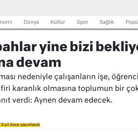
nomi
Dünya
Kültür
Spor
Sağlık
Popü
ahlar yine bizi bekliy
na devam
ması nedeniyle çalışanların işe, öğrenci
zifiri karanlık olmasına toplumun bir ç
yanıt verdi: Aynen devam edecek.
3 yıl önce yayınlandı