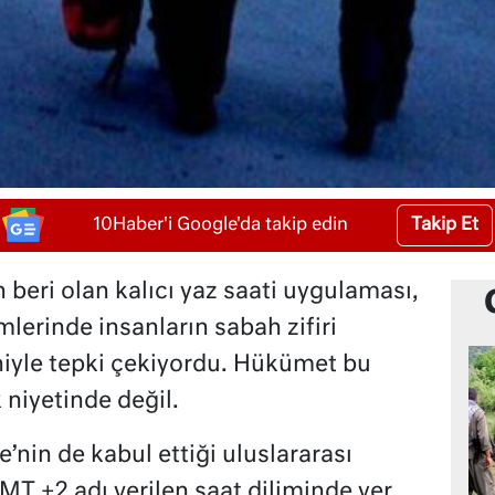
Takip Et
10Haber'i Google'da takip edin
beri olan kalıcı yaz saati uygulaması,
imlerinde insanların sabah zifiri
iyle tepki çekiyordu. Hükümet bu
iyetinde değil.
nin de kabul ettiği uluslararası
T +2 adı verilen saat diliminde yer