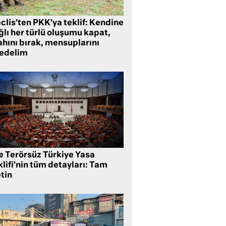
clis’ten PKK’ya teklif: Kendine
lı her türlü oluşumu kapat,
ahını bırak, mensuplarını
fedelim
te Terörsüz Türkiye Yasa
lifi’nin tüm detayları: Tam
tin