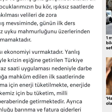
ocuklarımızın bu kör, ışıksız saatlerde
ılması velileri de zora
kış mevsiminde, günün ilk ders
üz uyku mahmurluğunu üzerlerinden
1 
amamaktadır.
bil
se
sı ekonomiyi vurmaktadır. Yanlış
 krizin eşiğine getirilen Türkiye
yaz saati uygulaması nedeniyle darbe
ığa mahkûm edilen ilk saatlerinde
 için enerji tüketilmekte, enerjide
lkemiz için bu tüketim, milli
‘H
eraberinde getirmektedir. Ayrıca
ola
unluğu barınma ve fatura giderleri