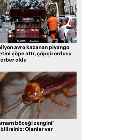
milyon avro kazanan piyango
etini çöpe attı, çöpçü ordusu
ferber oldu
amam böceği zengini’
bilirsiniz: Olanlar var