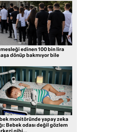
mesleği edinen 100 bin lira
aşa dönüp bakmıyor bile
bek monitöründe yapay zeka
ğı: Bebek odası değil gözlem
rkezi gibi…