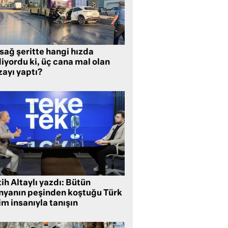
sağ şeritte hangi hızda
iyordu ki, üç cana mal olan
zayı yaptı?
ih Altaylı yazdı: Bütün
nyanın peşinden koştuğu Türk
im insanıyla tanışın