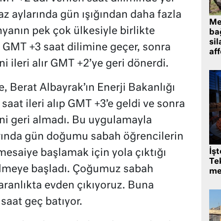
az aylarında gün ışığından daha fazla
Me
anın pek çok ülkesiyle birlikte
bağ
sil
 ve GMT +3 saat dilimine geçer, sonra
af
 ileri alır GMT +2’ye geri dönerdi.
, Berat Albayrak’ın Enerji Bakanlığı
saat ileri alıp GMT +3’e geldi ve sonra
ini geri almadı. Bu uygulamayla
larında gün doğumu sabah öğrencilerin
 mesaiye başlamak için yola çıktığı
İş
Tek
gelmeye başladı. Çoğumuz sabah
me
aranlıkta evden çıkıyoruz. Buna
 saat geç batıyor.