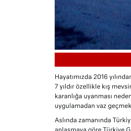
Hayatımızda 2016 yılından 
7 yıldır özellikle kış mevs
karanlığa uyanması neden
uygulamadan vaz geçmek n
Aslında zamanında Türkiye’
anlaşmaya göre Türkiye GM