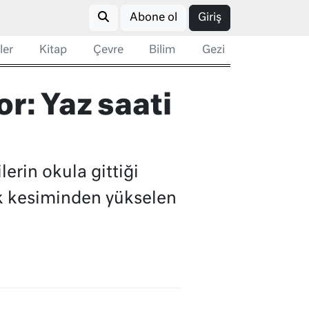
Abone ol
Giriş
ler
Kitap
Çevre
Bilim
Gezi
or: Yaz saati
lerin okula gittiği
ok kesiminden yükselen