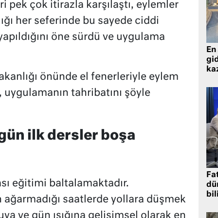
pek çok itirazla karşılaştı, eylemler
ığı her seferinde bu sayede ciddi
 yapıldığını öne sürdü ve uygulama
En 
gid
ka
akanlığı önünde el fenerleriyle eylem
, uygulamanın tahribatını şöyle
 gün ilk dersler boşa
Fat
sı eğitimi baltalamaktadır.
dü
bil
 ağarmadığı saatlerde yollara düşmek
ya ve gün ışığına gelişimsel olarak en