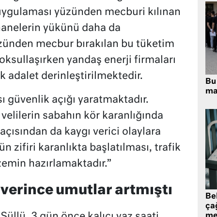
t uygulaması yüzünden mecburi kılınan
 hanelerin yükünü daha da
üzünden mecbur bırakılan bu tüketim
yoksullaşırken yandaş enerji firmaları
adalet derinleştirilmektedir.
Bu 
ma
ı güvenlik açığı yaratmaktadır.
 velilerin sabahın kör karanlığında
açısından da kaygı verici olaylara
zifiri karanlıkta başlatılması, trafik
zemin hazırlamaktadır.”
 verince umutlar artmıştı
Be
ça
Süllü, 3 gün önce kalıcı yaz saati
me