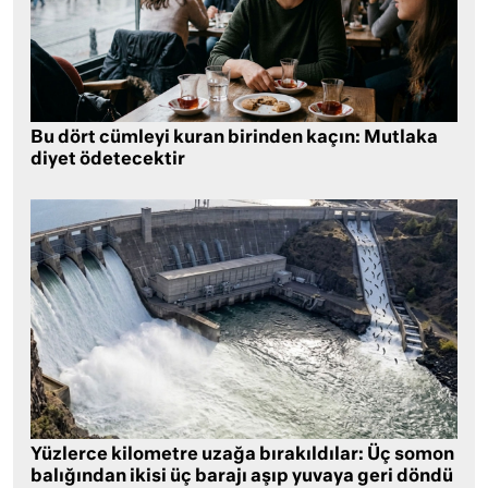
Bu dört cümleyi kuran birinden kaçın: Mutlaka
diyet ödetecektir
Yüzlerce kilometre uzağa bırakıldılar: Üç somon
balığından ikisi üç barajı aşıp yuvaya geri döndü