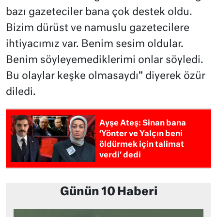
bazı gazeteciler bana çok destek oldu.
Bizim dürüst ve namuslu gazetecilere
ihtiyacımız var. Benim sesim oldular.
Benim söyleyemediklerimi onlar söyledi.
Bu olaylar keşke olmasaydı” diyerek özür
diledi.
Ayşe Ateş: Sinan bana
‘Yönter ve Yalçın beni
öldürmek için talimat
verdi’ dedi
Günün 10 Haberi