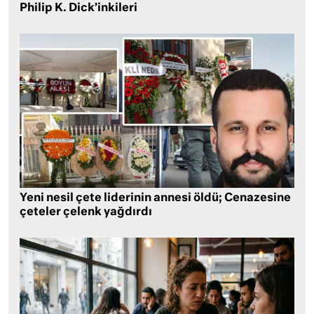
Philip K. Dick’inkileri
Yeni nesil çete liderinin annesi öldü; Cenazesine
çeteler çelenk yağdırdı