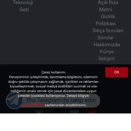
Teknoloji
Açık Rıza
Gezi
Metni
Gizlilik
Politikası
Sıkça Sorulan
Sorular
Hakkımızda
Künye
İletişim
OK
Çerez kullanımı
Deneyiminizi iyileştirmek, tanımlama bilgilerini, sitemizin
İsmet Berkan Yazıları
doğru şekilde çalışmasını sağlamak, içerikleri ve reklamları
Ertuğrul Özkök Yazıları
kişiselleştirmek, sosyal medya özellikleri sunmak ve site
trafiğimizi analiz etmek için yasal düzenlemelere uygun
Haftalık Gazete
çerezler (cookies) kullanıyoruz. Detaylı bilgiye;
Bizi Telegram'da takip edin
Çerez Politikası
sayfamızdan erişebilirsiniz.
© 2023 Copyright:
10Haber