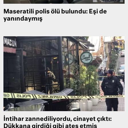
Maseratili polis ölü bulundu: Eşi de
yanındaymış
İntihar zannediliyordu, cinayet çıktı:
Dükkana girdiği gibi ateş etmiş