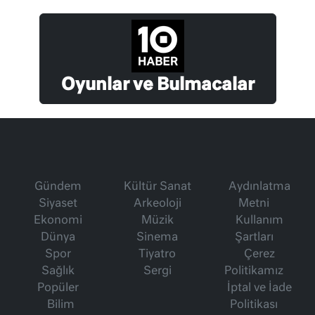
Oyunlar ve Bulmacalar
Gündem
Kültür Sanat
Aydınlatma
Siyaset
Arkeoloji
Metni
Ekonomi
Müzik
Kullanım
Dünya
Sinema
Şartları
Spor
Tiyatro
Çerez
Sağlık
Sergi
Politikamız
Popüler
İptal ve İade
Bilim
Politikası