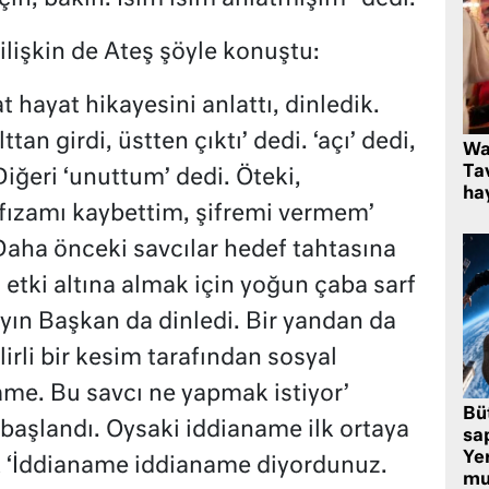
ilişkin de Ateş şöyle konuştu:
at hayat hikayesini anlattı, dinledik.
ttan girdi, üstten çıktı’ dedi. ‘açı’ dedi,
Wa
Ta
 Diğeri ‘unuttum’ dedi. Öteki,
hay
afızamı kaybettim, şifremi vermem’
. Daha önceki savcılar hedef tahtasına
tki altına almak için yoğun çaba sarf
Sayın Başkan da dinledi. Bir yandan da
rli bir kesim tarafından sosyal
me. Bu savcı ne yapmak istiyor’
Bü
 başlandı. Oysaki iddianame ilk ortaya
sa
Yer
k ‘İddianame iddianame diyordunuz.
mu