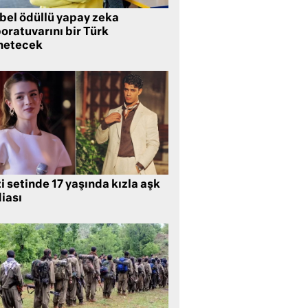
bel ödüllü yapay zeka
oratuvarını bir Türk
netecek
i setinde 17 yaşında kızla aşk
iası