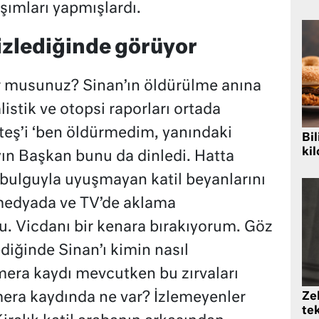
şımları yapmışlardı.
izlediğinde görüyor
r musunuz? Sinan’ın öldürülme anına
alistik ve otopsi raporları ortada
eş’i ‘ben öldürmedim, yanındaki
Bil
kil
ın Başkan bunu da dinledi. Hatta
 bulguyla uyuşmayan katil beyanlarını
medyada ve TV’de aklama
. Vicdanı bir kenara bırakıyorum. Göz
ediğinde Sinan’ı kimin nasıl
ra kaydı mevcutken bu zırvaları
mera kaydında ne var? İzlemeyenler
Zek
te