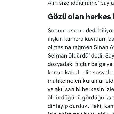
Alın size iddianame’ payla
Gözü olan herkes 
Sonuncusu ne dedi biliyo
ilişkin kamera kayıtları, b
olmasına rağmen Sinan At
Selman öldürdü’ dedi. Say
dosyadaki hiçbir belge ve
kanun kabul edip sosyal 
mahkemeleri kuranlar oldu
ve akıl sahibi herkesin izl
öldürdüğünü gördüğü kame
dinleyip durduk. Peki, ka