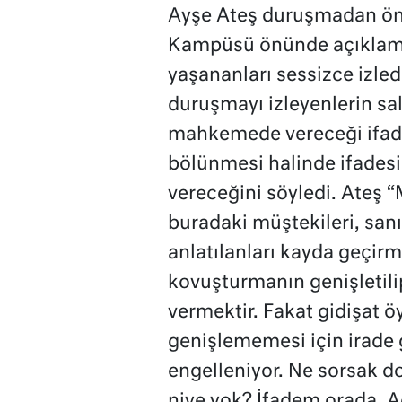
Ayşe Ateş duruşmadan ön
Kampüsü önünde açıklam
yaşananları sessizce izledi
duruşmayı izleyenlerin s
mahkemede vereceği ifad
bölünmesi halinde ifades
vereceğini söyledi. Ateş 
buradaki müştekileri, sanık
anlatılanları kayda geçirm
kovuşturmanın genişletili
vermektir. Fakat gidişat 
genişlememesi için irade 
engelleniyor. Ne sorsak dos
niye yok? İfadem orada. Aç