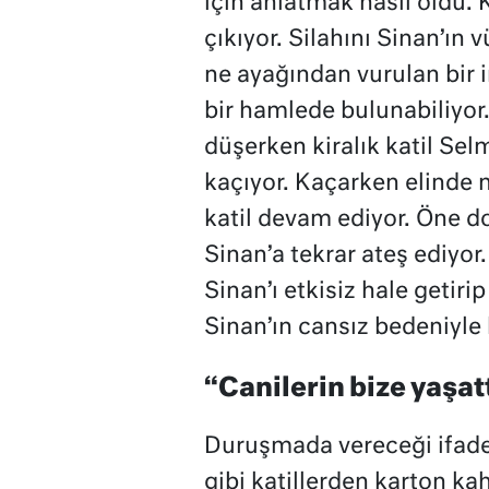
için anlatmak hasıl oldu. 
çıkıyor. Silahını Sinan’ın
ne ayağından vurulan bir i
bir hamlede bulunabiliyor
düşerken kiralık katil Sel
kaçıyor. Kaçarken elinde n
katil devam ediyor. Öne d
Sinan’a tekrar ateş ediyor.
Sinan’ı etkisiz hale getir
Sinan’ın cansız bedeniyle k
“Canilerin bize yaşat
Duruşmada vereceği ifadey
gibi katillerden karton ka