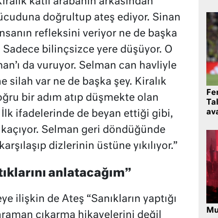
Kiralık katil arabanın arkasından
 vücuduna doğrultup ateş ediyor. Sinan
nsanın refleksini veriyor ne de başka
. Sadece bilinçsizce yere düşüyor. O
man’ı da vuruyor. Selman can havliyle
e silah var ne de başka şey. Kiralık
Fe
oğru bir adım atıp düşmekte olan
Ta
ava
 İlk ifadelerinde de beyan ettiği gibi,
ip kaçıyor. Selman geri döndüğünde
arşılaşıp dizlerinin üstüne yıkılıyor.”
tıklarını anlatacağım”
e ilişkin de Ateş “Sanıkların yaptığı
Mu
hraman çıkarma hikayelerini değil