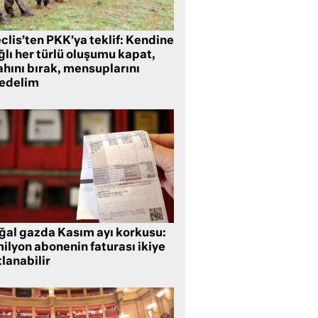
clis’ten PKK’ya teklif: Kendine
lı her türlü oluşumu kapat,
ahını bırak, mensuplarını
fedelim
ğal gazda Kasım ayı korkusu:
ilyon abonenin faturası ikiye
lanabilir