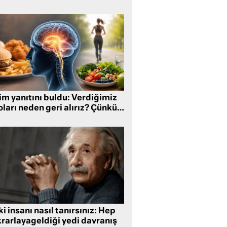
im yanıtını buldu: Verdiğimiz
oları neden geri alırız? Çünkü…
i insanı nasıl tanırsınız: Hep
krarlayageldiği yedi davranış