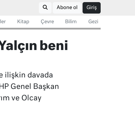
Abone ol
Giriş
ler
Kitap
Çevre
Bilim
Gezi
Yalçın beni
 ilişkin davada
MHP Genel Başkan
ırım ve Olcay