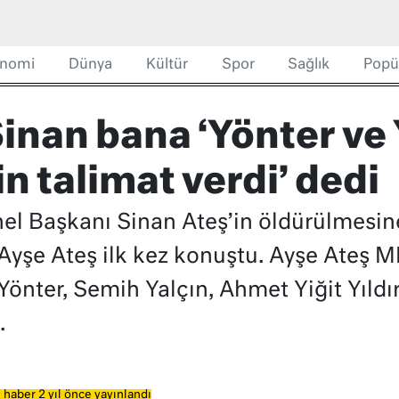
nomi
Dünya
Kültür
Spor
Sağlık
Popü
inan bana ‘Yönter ve 
n talimat verdi’ dedi
el Başkanı Sinan Ateş’in öldürülmesine
yşe Ateş ilk kez konuştu. Ayşe Ateş 
 Yönter, Semih Yalçın, Ahmet Yiğit Yıld
.
 haber 2 yıl önce yayınlandı