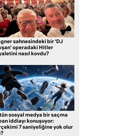
gner sahnesindeki bir ‘DJ
vşan’ operadaki Hitler
aletini nasıl kovdu?
tün sosyal medya bir saçma
pan iddiayı konuşuyor:
çekimi 7 saniyeliğine yok olur
?