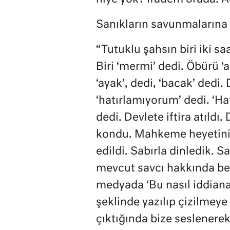
Sanıkların savunmalarına 
“Tutuklu şahsın biri iki sa
Biri ‘mermi’ dedi. Öbürü ‘al
‘ayak’, dedi, ‘bacak’ dedi.
‘hatırlamıyorum’ dedi. ‘H
dedi. Devlete iftira atıldı
kondu. Mahkeme heyetini e
edildi. Sabırla dinledik. 
mevcut savcı hakkında beli
medyada ‘Bu nasıl iddiana
şeklinde yazılıp çizilmeye
çıktığında bize seslenere