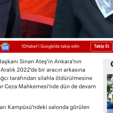
Takip Et
10Haber'i Google'da takip edin
Başkanı Sinan Ateş’in Ankara’nın
ralık 2022’de bir aracın arkasına
ağcı tarafından silahla öldürülmesine
Ağır Ceza Mahkemesi’nde dün de devam
arı Kampüsü’ndeki salonda görülen