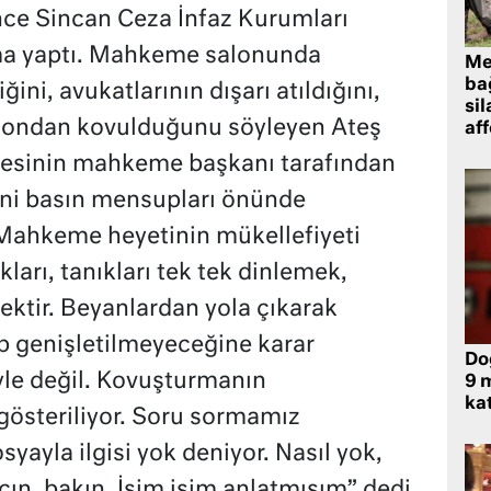
ce Sincan Ceza İnfaz Kurumları
a yaptı. Mahkeme salonunda
Me
bağ
ğini, avukatlarının dışarı atıldığını,
sil
alondan kovulduğunu söyleyen Ateş
af
esinin mahkeme başkanı tarafından
ini basın mensupları önünde
“Mahkeme heyetinin mükellefiyeti
ları, tanıkları tek tek dinlemek,
ektir. Beyanlardan yola çıkarak
p genişletilmeyeceğine karar
Do
öyle değil. Kovuşturmanın
9 m
kat
gösteriliyor. Soru sormamız
yayla ilgisi yok deniyor. Nasıl yok,
ın, bakın. İsim isim anlatmışım” dedi.