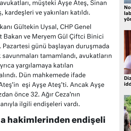
 avukatları, müşteki Ayşe Ateş, Sinan
No
 kardeşleri ve yakınları katıldı.
lab
yö
kanı Gültekin Uysal, CHP Genel
 Bakan ve Meryem Gül Çiftci Binici
r. Pazartesi günü başlayan duruşmada
ık savunmaları tamamlandı, avukatların
yrıca yargılamaya katılan
de alındı. Dün mahkemede ifade
Diz
Ateş’in eşi Ayşe Ateş’ti. Ancak Ayşe
idd
dan önce 32. Ağır Ceza’nın
ıyla ilgili endişeleri vardı.
a hakimlerinden endişeli