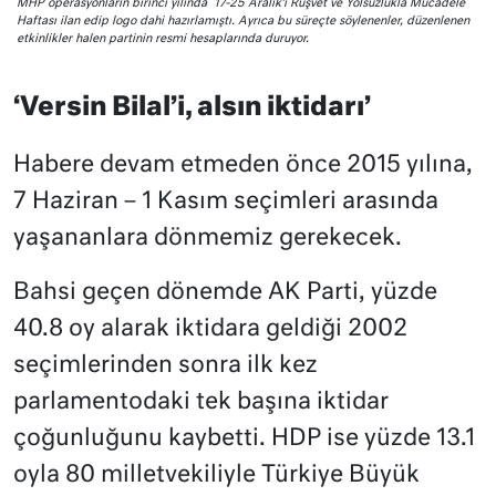
MHP operasyonların birinci yılında 17-25 Aralık’ı Rüşvet ve Yolsuzlukla Mücadele
Haftası ilan edip logo dahi hazırlamıştı. Ayrıca bu süreçte söylenenler, düzenlenen
etkinlikler halen partinin resmi hesaplarında duruyor.
‘Versin Bilal’i, alsın iktidarı’
Habere devam etmeden önce 2015 yılına,
7 Haziran – 1 Kasım seçimleri arasında
yaşananlara dönmemiz gerekecek.
Bahsi geçen dönemde AK Parti, yüzde
40.8 oy alarak iktidara geldiği 2002
seçimlerinden sonra ilk kez
parlamentodaki tek başına iktidar
çoğunluğunu kaybetti. HDP ise yüzde 13.1
oyla 80 milletvekiliyle Türkiye Büyük