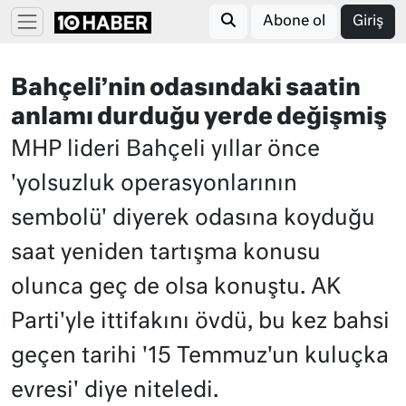
Abone ol
Giriş
Bahçeli’nin odasındaki saatin
anlamı durduğu yerde değişmiş
MHP lideri Bahçeli yıllar önce
'yolsuzluk operasyonlarının
sembolü' diyerek odasına koyduğu
saat yeniden tartışma konusu
olunca geç de olsa konuştu. AK
Parti'yle ittifakını övdü, bu kez bahsi
geçen tarihi '15 Temmuz'un kuluçka
evresi' diye niteledi.