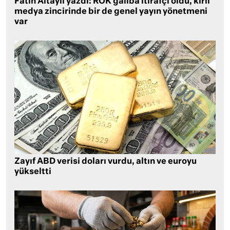
Fatih Altaylı yazdı: ROK galiba itirafçı oldu, kirli
medya zincirinde bir de genel yayın yönetmeni
var
Zayıf ABD verisi doları vurdu, altın ve euroyu
yükseltti