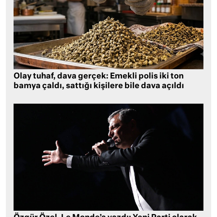
Olay tuhaf, dava gerçek: Emekli polis iki ton
bamya çaldı, sattığı kişilere bile dava açıldı