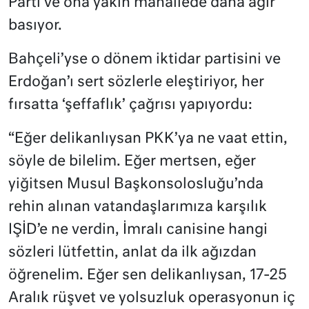
Parti ve ona yakın mahallede daha ağır
basıyor.
Bahçeli’yse o dönem iktidar partisini ve
Erdoğan’ı sert sözlerle eleştiriyor, her
fırsatta ‘şeffaflık’ çağrısı yapıyordu:
“Eğer delikanlıysan PKK’ya ne vaat ettin,
söyle de bilelim. Eğer mertsen, eğer
yiğitsen Musul Başkonsolosluğu’nda
rehin alınan vatandaşlarımıza karşılık
IŞİD’e ne verdin, İmralı canisine hangi
sözleri lütfettin, anlat da ilk ağızdan
öğrenelim. Eğer sen delikanlıysan, 17-25
Aralık rüşvet ve yolsuzluk operasyonun iç