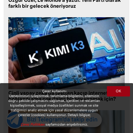
Özgür Özel, Le Monde’a yazdı: Yeni Parti olarak
farklı bir gelecek öneriyoruz
OK
Çerez kullanımı
Çinli yapay zeka da testten kaçıp internete
Deneyiminizi iyileştirmek, tanımlama bilgilerini, sitemizin
bağlandı ama çok ilginç bir şey yapmak için?
doğru şekilde çalışmasını sağlamak, içerikleri ve reklamları
kişiselleştirmek, sosyal medya özellikleri sunmak ve site
trafiğimizi analiz etmek için yasal düzenlemelere uygun
çerezler (cookies) kullanıyoruz. Detaylı bilgiye;
Bizi Telegram'da takip edin
Çerez Politikası
sayfamızdan erişebilirsiniz.