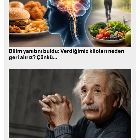
Bilim yanıtını buldu: Verdiğimiz kiloları neden
geri alırız? Çünkü…