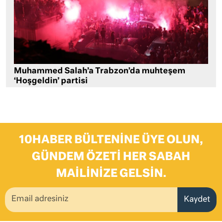
Muhammed Salah’a Trabzon’da muhteşem
‘Hoşgeldin’ partisi
10HABER BÜLTENINE ÜYE OLUN,
GÜNDEM ÖZETI HER SABAH
MAILINIZE GELSIN.
Kaydet