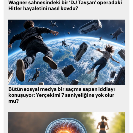
Wagner sahnesindeki bir ‘DJ Tavşan’ operadaki
Hitler hayaletini nasıl kovdu?
Bütün sosyal medya bir saçma sapan iddiayı
konuşuyor: Yerçekimi 7 saniyeliğine yok olur
mu?