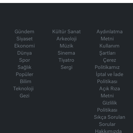
Gündem
Kültür Sanat
Aydınlatma
Siyaset
Arkeoloji
Metni
Ekonomi
Müzik
Kullanım
Dünya
Sinema
Şartları
Spor
Tiyatro
Çerez
Sağlık
Sergi
Politikamız
Popüler
İptal ve İade
Bilim
Politikası
Teknoloji
Açık Rıza
Gezi
Metni
Gizlilik
Politikası
Sıkça Sorulan
Sorular
Hakkımızda