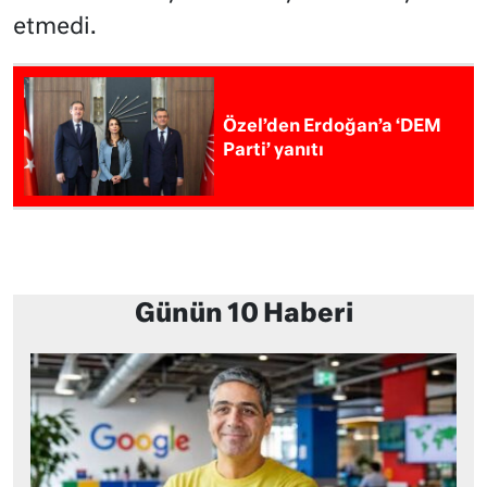
etmedi.
Özel’den Erdoğan’a ‘DEM
Parti’ yanıtı
Günün 10 Haberi