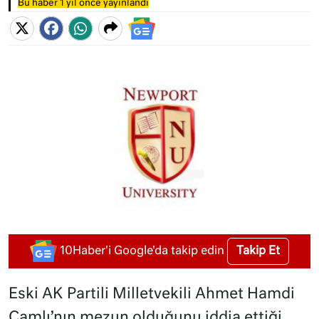
Bu haber 1 yıl önce yayınlandı
Takip Et
10Haber'i Google'da takip edin
Eski AK Partili Milletvekili Ahmet Hamdi
Çamlı’nın mezun olduğunu iddia ettiği