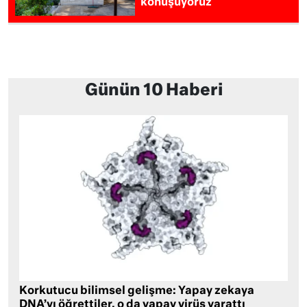
konuşuyoruz
Günün 10 Haberi
Korkutucu bilimsel gelişme: Yapay zekaya
DNA’yı öğrettiler, o da yapay virüs yarattı