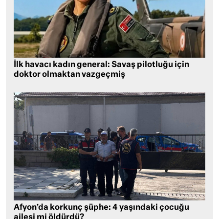
İlk havacı kadın general: Savaş pilotluğu için
doktor olmaktan vazgeçmiş
Afyon’da korkunç şüphe: 4 yaşındaki çocuğu
ailesi mi öldürdü?