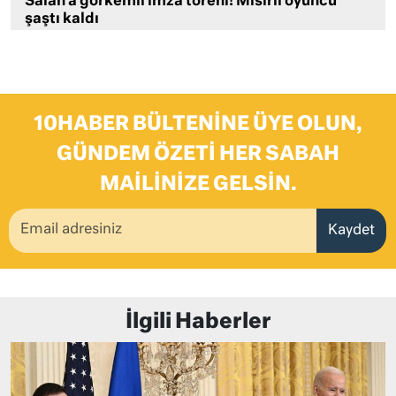
Salah’a görkemli imza töreni! Mısırlı oyuncu
şaştı kaldı
10HABER BÜLTENINE ÜYE OLUN,
GÜNDEM ÖZETI HER SABAH
MAILINIZE GELSIN.
Kaydet
İlgili Haberler