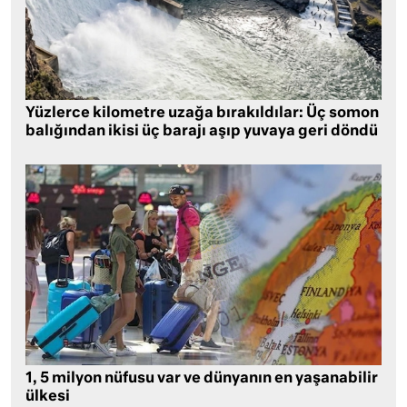
Yüzlerce kilometre uzağa bırakıldılar: Üç somon
balığından ikisi üç barajı aşıp yuvaya geri döndü
1, 5 milyon nüfusu var ve dünyanın en yaşanabilir
ülkesi