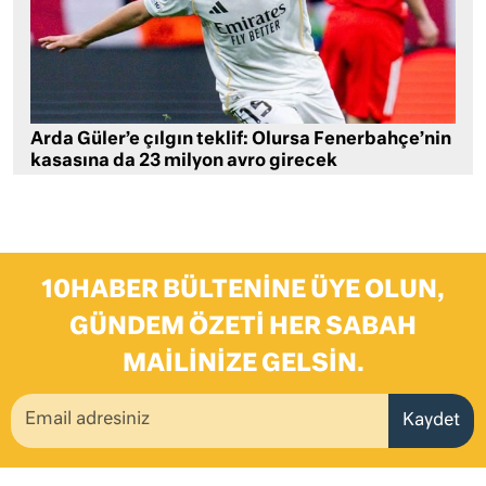
Arda Güler’e çılgın teklif: Olursa Fenerbahçe’nin
kasasına da 23 milyon avro girecek
10HABER BÜLTENINE ÜYE OLUN,
GÜNDEM ÖZETI HER SABAH
MAILINIZE GELSIN.
Kaydet