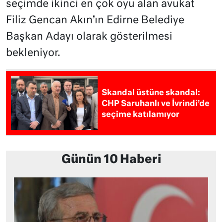
seçimde ikinci en çok oyu alan avukat
Filiz Gencan Akın’ın Edirne Belediye
Başkan Adayı olarak gösterilmesi
bekleniyor.
Skandal üstüne skandal:
CHP Saruhanlı ve İvrindi’de
seçime katılamıyor
Günün 10 Haberi