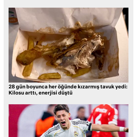
28 gün boyunca her öğünde kızarmış tavuk yedi:
Kilosu arttı, enerjisi düştü