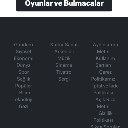
Oyunlar ve Bulmacalar
Gündem
Kültür Sanat
Aydınlatma
Siyaset
Arkeoloji
Metni
Ekonomi
Müzik
Kullanım
Dünya
Sinema
Şartları
Spor
Tiyatro
Çerez
Sağlık
Sergi
Politikamız
Popüler
İptal ve İade
Bilim
Politikası
Teknoloji
Açık Rıza
Gezi
Metni
Gizlilik
Politikası
Sıkça Sorulan