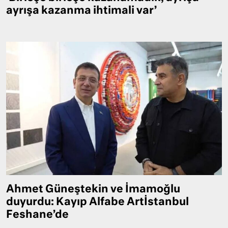
ayrışa kazanma ihtimali var’
Ahmet Güneştekin ve İmamoğlu
duyurdu: Kayıp Alfabe Artİstanbul
Feshane’de