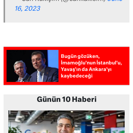
16, 2023
Bugün gözüken,
İmamoğlu’nun İstanbul’u,
Yavaş’ın da Ankara’yı
kaybedeceği
Günün 10 Haberi