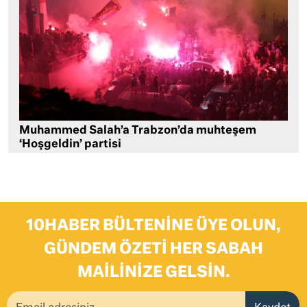
Muhammed Salah’a Trabzon’da muhteşem
‘Hoşgeldin’ partisi
10HABER BÜLTENINE ÜYE OLUN,
GÜNDEM ÖZETI HER SABAH
MAILINIZE GELSIN.