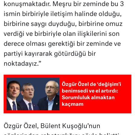
konuşmaktadır. Meşru bir zeminde bu 3
ismin birbiriyle iletişim halinde olduğu,
birbirine saygı duyduğu, birbirine omuz
verdiği ve birbiriyle olan ilişkilerini son
derece olması gerektiği bir zeminde ve
partiyi kayırarak götürdüğü bir
noktadayız.”
Özgür Özel de ‘değişim’i
benimsedi ve el artırdı:
Sorumluluk almaktan
kaçmam
Özgür Özel, Bülent Kuşoğlu’nun