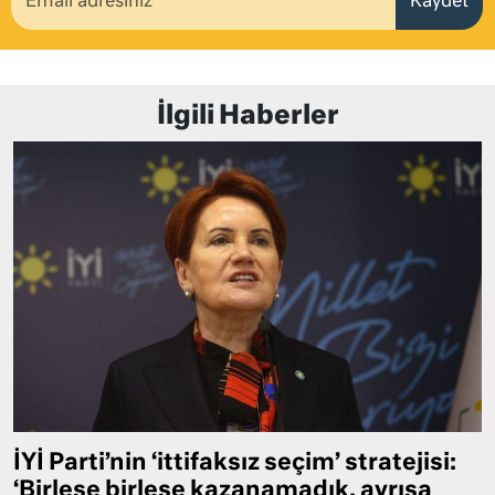
Kaydet
İlgili Haberler
İYİ Parti’nin ‘ittifaksız seçim’ stratejisi:
‘Birleşe birleşe kazanamadık, ayrışa