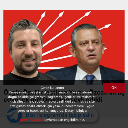
OK
Çerez kullanımı
Özgür Özel’i eleştiren Yurter Özcan ihraç
Deneyiminizi iyileştirmek, tanımlama bilgilerini, sitemizin
doğru şekilde çalışmasını sağlamak, içerikleri ve reklamları
edilecek mi? Disipline sevk edildi
kişiselleştirmek, sosyal medya özellikleri sunmak ve site
trafiğimizi analiz etmek için yasal düzenlemelere uygun
çerezler (cookies) kullanıyoruz. Detaylı bilgiye;
Bizi Telegram'da takip edin
Çerez Politikası
sayfamızdan erişebilirsiniz.