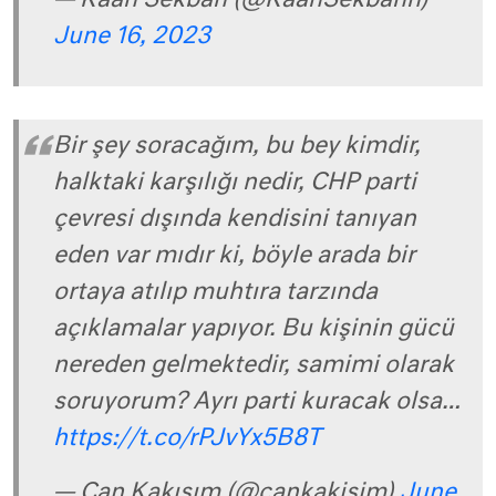
— Kaan Sekban (@KaanSekbann)
June 16, 2023
Bir şey soracağım, bu bey kimdir,
halktaki karşılığı nedir, CHP parti
çevresi dışında kendisini tanıyan
eden var mıdır ki, böyle arada bir
ortaya atılıp muhtıra tarzında
açıklamalar yapıyor. Bu kişinin gücü
nereden gelmektedir, samimi olarak
soruyorum? Ayrı parti kuracak olsa…
https://t.co/rPJvYx5B8T
— Can Kakışım (@cankakisim)
June