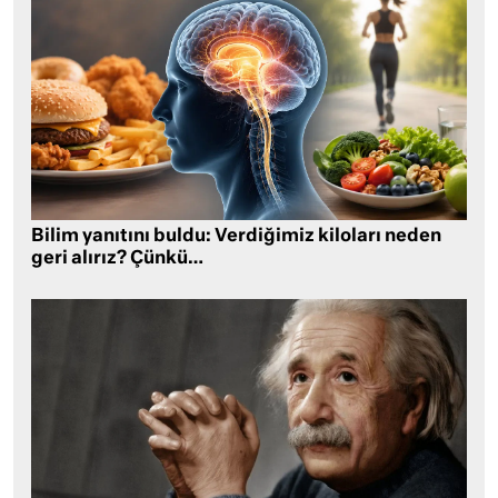
Bilim yanıtını buldu: Verdiğimiz kiloları neden
geri alırız? Çünkü…