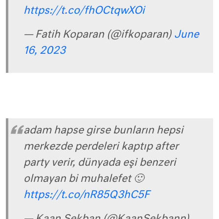
https://t.co/fhOCtqwXOi
— Fatih Koparan (@ifkoparan)
June
16, 2023
adam hapse girse bunların hepsi
merkezde perdeleri kaptıp after
party verir, dünyada eşi benzeri
olmayan bi muhalefet 🙂
https://t.co/nR85Q3hC5F