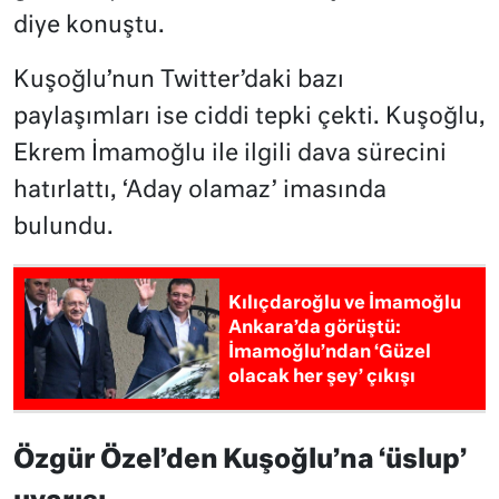
diye konuştu.
Kuşoğlu’nun Twitter’daki bazı
paylaşımları ise ciddi tepki çekti. Kuşoğlu,
Ekrem İmamoğlu ile ilgili dava sürecini
hatırlattı, ‘Aday olamaz’ imasında
bulundu.
Kılıçdaroğlu ve İmamoğlu
Ankara’da görüştü:
İmamoğlu’ndan ‘Güzel
olacak her şey’ çıkışı
Özgür Özel’den Kuşoğlu’na ‘üslup’