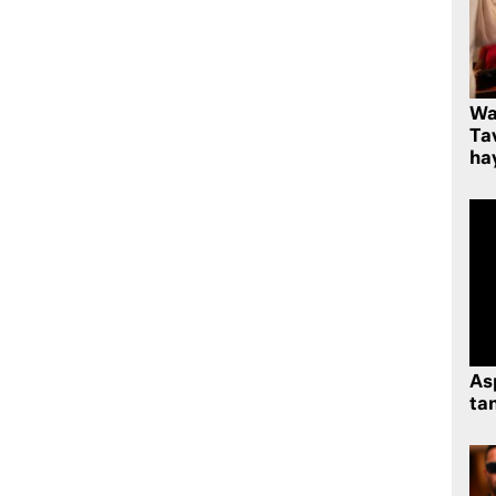
Wa
Ta
hay
As
tan