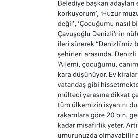
Belediye başkan adayları 
korkuyorum’, ‘Huzur muzur 
değil’, ‘Çocuğumu nasıl bir
Çavuşoğlu Denizli’nin nüfu
ileri sürerek “Denizli’miz 
şehirleri arasında. Denizli
‘Ailemi, çocuğumu, canımı
kara düşünüyor. Ev kiralar
vatandaş gibi hissetmekte
mülteci yarasına dikkat çe
tüm ülkemizin isyanını d
rakamlara göre 20 bin, ger
kadar misafirlik yeter. Art
umurunuzda olmayabilir 