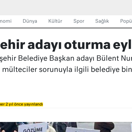
nomi
Dünya
Kültür
Spor
Sağlık
Popü
hir adayı oturma eyl
şehir Belediye Başkan adayı Bülent Nu
e mülteciler sorunuyla ilgili belediye 
er 2 yıl önce yayınlandı