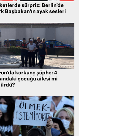
etlerde sürpriz: Berlin’de
rk Başbakan’ın ayak sesleri
yon’da korkunç şüphe: 4
şındaki çocuğu ailesi mi
dürdü?