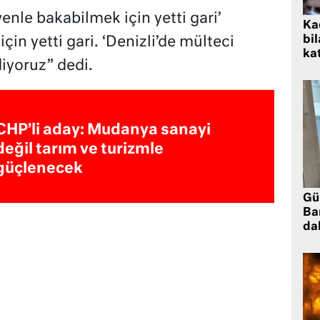
enle bakabilmek için yetti gari’
Kad
bil
çin yetti gari. ‘Denizli’de mülteci
kat
iyoruz” dedi.
CHP’li aday: Mudanya sanayi
değil tarım ve turizmle
güçlenecek
Gü
Ba
da