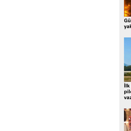
Gü
ya
İlk
pi
va