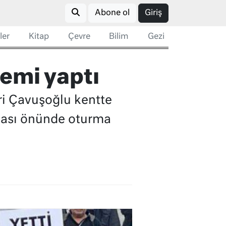
Abone ol
Giriş
ler
Kitap
Çevre
Bilim
Gezi
emi yaptı
ri Çavuşoğlu kentte
binası önünde oturma