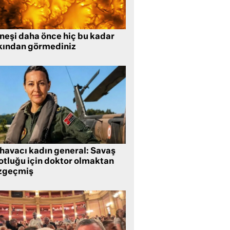
neşi daha önce hiç bu kadar
kından görmediniz
 havacı kadın general: Savaş
lotluğu için doktor olmaktan
zgeçmiş