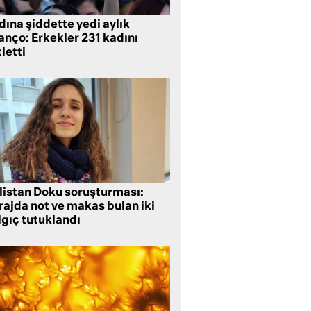
ına şiddette yedi aylık
anço: Erkekler 231 kadını
letti
listan Doku soruşturması:
rajda not ve makas bulan iki
lgıç tutuklandı