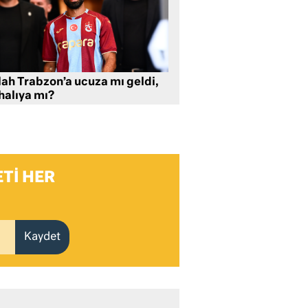
lah Trabzon’a ucuza mı geldi,
halıya mı?
TI HER
Kaydet