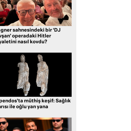
gner sahnesindeki bir ‘DJ
vşan’ operadaki Hitler
aletini nasıl kovdu?
pendos’ta müthiş keşif: Sağlık
rısı ile oğlu yan yana