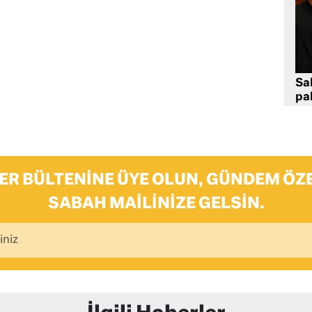
Sa
pa
ER BÜLTENINE ÜYE OLUN, GÜNDEM ÖZE
SABAH MAILINIZE GELSIN.