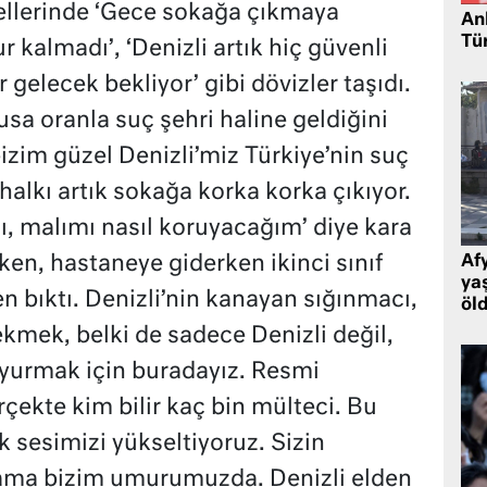
ellerinde ‘Gece sokağa çıkmaya
Ank
Tü
kalmadı’, ‘Denizli artık hiç güvenli
 gelecek bekliyor’ gibi dövizler taşıdı.
sa oranla suç şehri haline geldiğini
bizim güzel Denizli’miz Türkiye’nin suç
 halkı artık sokağa korka korka çıkıyor.
, malımı nasıl koruyacağım’ diye kara
ken, hastaneye giderken ikinci sınıf
Af
ya
n bıktı. Denizli’nin kanayan sığınmacı,
öl
kmek, belki de sadece Denizli değil,
uyurmak için buradayız. Resmi
çekte kim bilir kaç bin mülteci. Bu
ık sesimizi yükseltiyoruz. Sizin
ama bizim umurumuzda. Denizli elden