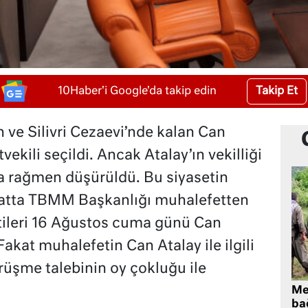
Takip Et
10Haber'i Google'da takip edin
 ve Silivri Cezaevi’nde kalan Can
vekili seçildi. Ancak Atalay’ın vekilliği
na rağmen düşürüldü. Bu siyasetin
atta TBMM Başkanlığı muhalefetten
tileri 16 Ağustos cuma günü Can
 Fakat muhalefetin Can Atalay ile ilgili
rüşme talebinin oy çokluğu ile
Me
bağ