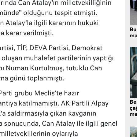
ında Can Atalay’ın milletvekilliğinin
ünde” olduğunu tespit etmişti.
n Atalay’la ilgili kararının hukuki
Bu 
karar verilmişti.
ma
rtisi, TİP, DEVA Partisi, Demokrat
 oluşan muhalefet partilerinin yaptığı
ı Numan Kurtulmuş, tutuklu Can
uma günü toplanmıştı.
Parti grubu Meclis’te hazır
Be
ntıya katılmamıştı. AK Partili Alpay
ça
k’a saldırmasıyla çıkan kavganın
me
 sonucunda, Can Atalay ile ilgili genel
illetvekillerinin oylarıyla