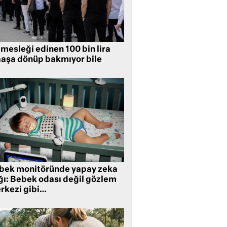
mesleği edinen 100 bin lira
aşa dönüp bakmıyor bile
bek monitöründe yapay zeka
ğı: Bebek odası değil gözlem
rkezi gibi…