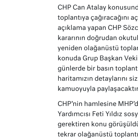
CHP Can Atalay konusund
toplantıya çağıracağını aç
açıklama yapan CHP Sözc
kararının doğrudan okutul
yeniden olağanüstü toplan
konuda Grup Başkan Veki
günlerde bir basın toplan
haritamızın detaylarını si
kamuoyuyla paylaşacaktır
CHP’nin hamlesine MHP’d
Yardımcısı Feti Yıldız so
gerektiren konu görüşüld
tekrar olağanüstü toplant