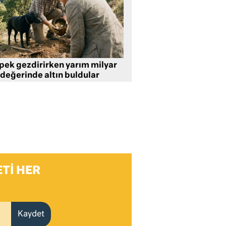
pek gezdirirken yarım milyar
 değerinde altın buldular
TI HER
Kaydet