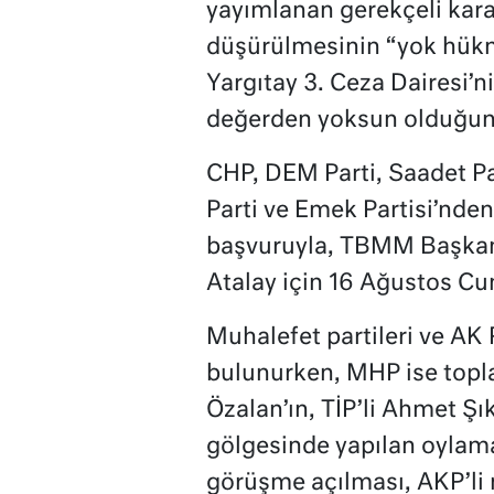
yayımlanan gerekçeli karar
düşürülmesinin “yok hükm
Yargıtay 3. Ceza Dairesi’ni
değerden yoksun olduğuna 
CHP, DEM Parti, Saadet Pa
Parti ve Emek Partisi’nden
başvuruyla, TBMM Başkan
Atalay için 16 Ağustos C
Muhalefet partileri ve AK 
bulunurken, MHP ise topla
Özalan’ın, TİP’li Ahmet Şı
gölgesinde yapılan oylama
görüşme açılması, AKP’li m