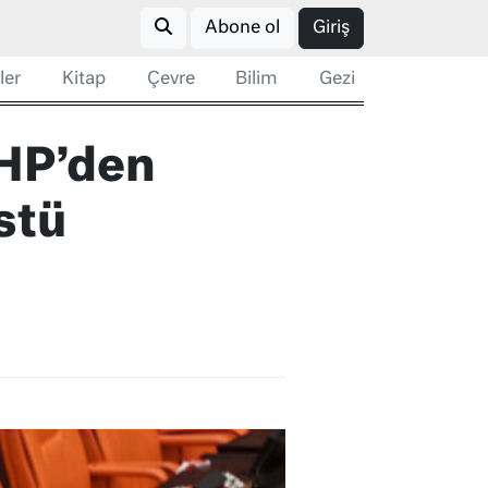
Abone ol
Giriş
ler
Kitap
Çevre
Bilim
Gezi
MHP’den
stü