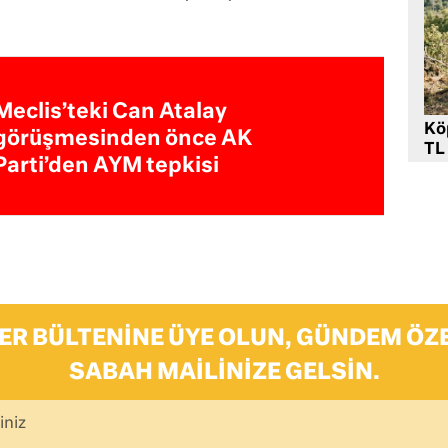
Meclis’teki Can Atalay
Kö
görüşmesinden önce AK
TL
Parti’den AYM tepkisi
ER BÜLTENINE ÜYE OLUN, GÜNDEM ÖZE
SABAH MAILINIZE GELSIN.