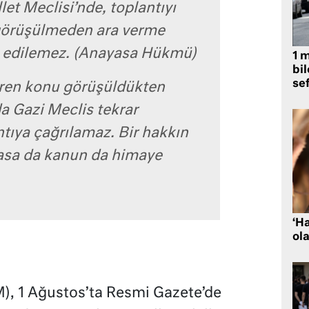
et Meclisi’nde, toplantıyı
görüşülmeden ara verme
m edilemez. (Anayasa Hükmü)
1 
bil
se
iren konu görüşüldükten
a Gazi Meclis tekrar
tıya çağrılamaz. Bir hakkın
yasa da kanun da himaye
‘H
ola
, 1 Ağustos’ta Resmi Gazete’de