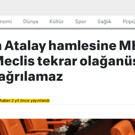
nomi
Dünya
Kültür
Spor
Sağlık
Popü
 Atalay hamlesine 
Meclis tekrar olağanü
çağrılamaz
haber 2 yıl önce yayınlandı