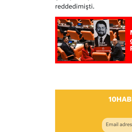
reddedimişti.
10HAB