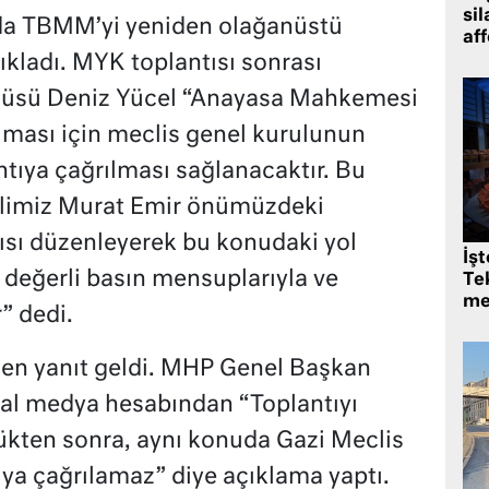
sil
a TBMM’yi yeniden olağanüstü
af
ıkladı. MYK toplantısı sonrası
üsü Deniz Yücel “Anayasa Mahkemesi
ması için meclis genel kurulunun
tıya çağrılması sağlanacaktır. Bu
limiz Murat Emir önümüzdeki
tısı düzenleyerek bu konudaki yol
İş
z değerli basın mensuplarıyla ve
Tek
me
” dedi.
en yanıt geldi. MHP Genel Başkan
syal medya hesabından “Toplantıyı
ükten sonra, aynı konuda Gazi Meclis
ıya çağrılamaz” diye açıklama yaptı.