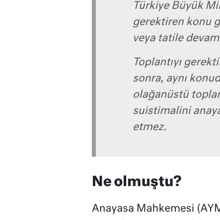
Türkiye Büyük Mill
gerektiren konu 
veya tatile deva
Toplantıyı gerekt
sonra, aynı konud
olağanüstü toplan
suistimalini ana
etmez.
Ne olmuştu?
Anayasa Mahkemesi (AYM)