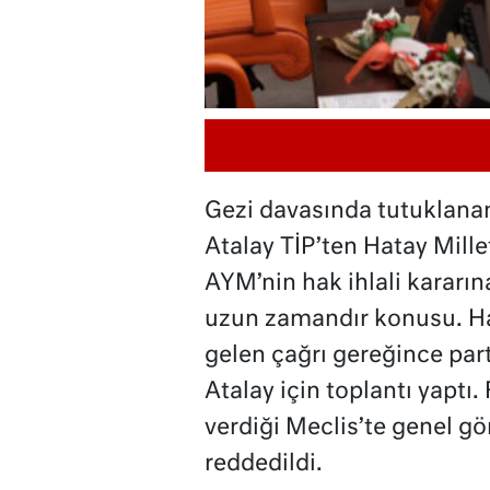
Gezi davasında tutuklanan
Atalay TİP’ten Hatay Millet
AYM’nin hak ihlali kararı
uzun zamandır konusu. H
gelen çağrı gereğince par
Atalay için toplantı yaptı.
verdiği Meclis’te genel gö
reddedildi.