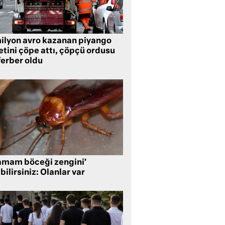
milyon avro kazanan piyango
etini çöpe attı, çöpçü ordusu
ferber oldu
amam böceği zengini’
bilirsiniz: Olanlar var