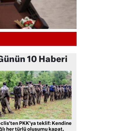
Günün 10 Haberi
clis’ten PKK’ya teklif: Kendine
lı her türlü oluşumu kapat,