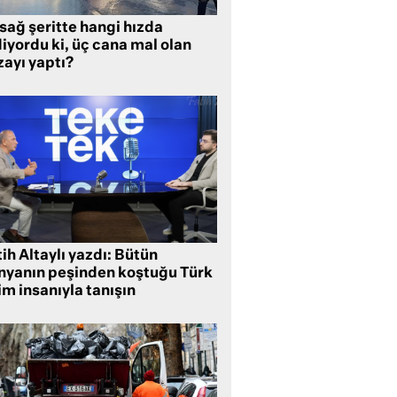
sağ şeritte hangi hızda
iyordu ki, üç cana mal olan
zayı yaptı?
ih Altaylı yazdı: Bütün
nyanın peşinden koştuğu Türk
im insanıyla tanışın