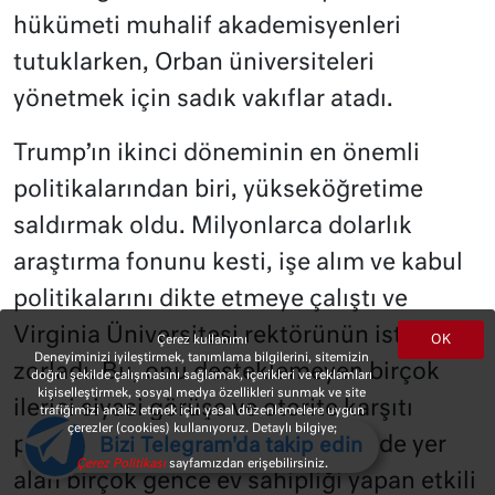
hükümeti muhalif akademisyenleri
tutuklarken, Orban üniversiteleri
yönetmek için sadık vakıflar atadı.
Trump’ın ikinci döneminin en önemli
politikalarından biri, yükseköğretime
saldırmak oldu. Milyonlarca dolarlık
araştırma fonunu kesti, işe alım ve kabul
politikalarını dikte etmeye çalıştı ve
Virginia Üniversitesi rektörünün istifasını
OK
Çerez kullanımı
Deneyiminizi iyileştirmek, tanımlama bilgilerini, sitemizin
zorladı. Bu, onu desteklemeyen birçok
doğru şekilde çalışmasını sağlamak, içerikleri ve reklamları
kişiselleştirmek, sosyal medya özellikleri sunmak ve site
ilerici siyasi görüşe ve otorite karşıtı
trafiğimizi analiz etmek için yasal düzenlemelere uygun
çerezler (cookies) kullanıyoruz. Detaylı bilgiye;
protesto hareketlerinin merkezinde yer
Bizi Telegram'da takip edin
Çerez Politikası
sayfamızdan erişebilirsiniz.
alan birçok gence ev sahipliği yapan etkili