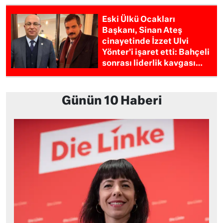
Eski Ülkü Ocakları
Başkanı, Sinan Ateş
cinayetinde İzzet Ulvi
Yönter’i işaret etti: Bahçeli
sonrası liderlik kavgası…
Günün 10 Haberi