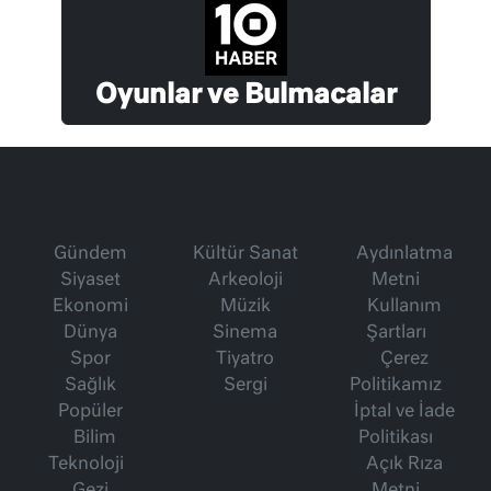
Oyunlar ve Bulmacalar
Gündem
Kültür Sanat
Aydınlatma
Siyaset
Arkeoloji
Metni
Ekonomi
Müzik
Kullanım
Dünya
Sinema
Şartları
Spor
Tiyatro
Çerez
Sağlık
Sergi
Politikamız
Popüler
İptal ve İade
Bilim
Politikası
Teknoloji
Açık Rıza
Gezi
Metni