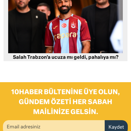
Salah Trabzon’a ucuza mı geldi, pahalıya mı?
10HABER BÜLTENINE ÜYE OLUN,
GÜNDEM ÖZETI HER SABAH
MAILINIZE GELSIN.
Kaydet