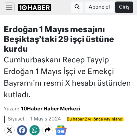
Abone ol
Giriş
Erdoğan 1 Mayıs mesajını
Beşiktaş’taki 29 işçi üstüne
kurdu
Cumhurbaşkanı Recep Tayyip
Erdoğan 1 Mayıs İşçi ve Emekçi
Bayramı'nı resmi X hesabı üstünden
kutladı.
Yazan:
10Haber Haber Merkezi
Siyaset
1 Mayıs 2024
Bu haber 2 yıl önce yayınlandı