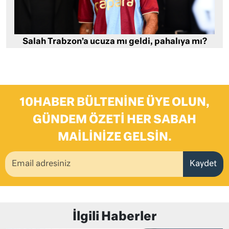
Salah Trabzon’a ucuza mı geldi, pahalıya mı?
10HABER BÜLTENINE ÜYE OLUN,
GÜNDEM ÖZETI HER SABAH
MAILINIZE GELSIN.
Kaydet
İlgili Haberler