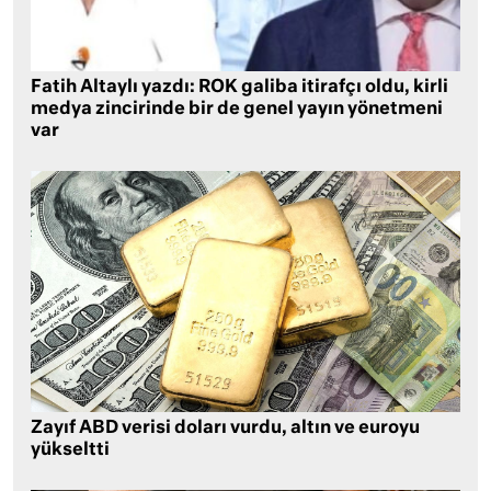
Fatih Altaylı yazdı: ROK galiba itirafçı oldu, kirli
medya zincirinde bir de genel yayın yönetmeni
var
Zayıf ABD verisi doları vurdu, altın ve euroyu
yükseltti