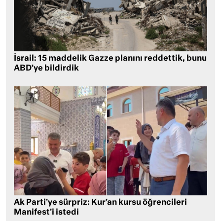
İsrail: 15 maddelik Gazze planını reddettik, bunu
ABD’ye bildirdik
Ak Parti’ye sürpriz: Kur’an kursu öğrencileri
Manifest’i istedi