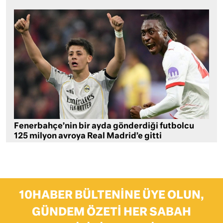
Fenerbahçe’nin bir ayda gönderdiği futbolcu
125 milyon avroya Real Madrid’e gitti
10HABER BÜLTENINE ÜYE OLUN,
GÜNDEM ÖZETI HER SABAH