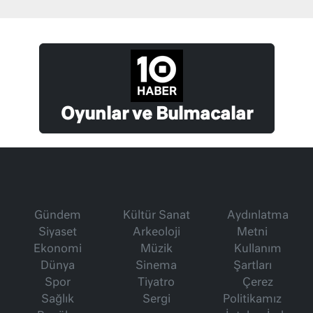
Oyunlar ve Bulmacalar
Gündem
Kültür Sanat
Aydınlatma
Siyaset
Arkeoloji
Metni
Ekonomi
Müzik
Kullanım
Dünya
Sinema
Şartları
Spor
Tiyatro
Çerez
Sağlık
Sergi
Politikamız