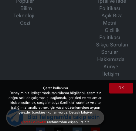
Popüler
İptal ve İade
Bilim
Politikası
Teknoloji
Açık Rıza
Gezi
Metni
Gizlilik
Politikası
Sıkça Sorulan
Sorular
Hakkımızda
Künye
İletişim
OK
Çerez kullanımı
Deneyiminizi iyileştirmek, tanımlama bilgilerini, sitemizin
İsmet Berkan Yazıları
doğru şekilde çalışmasını sağlamak, içerikleri ve reklamları
Ertuğrul Özkök Yazıları
kişiselleştirmek, sosyal medya özellikleri sunmak ve site
trafiğimizi analiz etmek için yasal düzenlemelere uygun
Haftalık Gazete
çerezler (cookies) kullanıyoruz. Detaylı bilgiye;
Bizi Telegram'da takip edin
Çerez Politikası
sayfamızdan erişebilirsiniz.