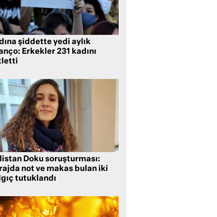
ına şiddette yedi aylık
anço: Erkekler 231 kadını
letti
listan Doku soruşturması:
rajda not ve makas bulan iki
lgıç tutuklandı