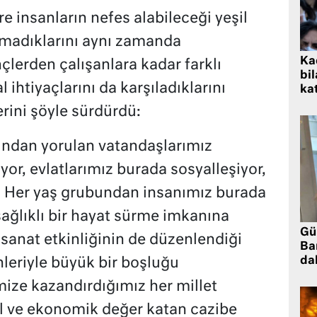
re insanların nefes alabileceği yeşil
lmadıklarını aynı zamanda
Kad
çlerden çalışanlara kadar farklı
bil
ihtiyaçlarını da karşıladıklarını
kat
rini şöyle sürdürdü:
ından yorulan vatandaşlarımız
yor, evlatlarımız burada sosyalleşiyor,
. Her yaş grubundan insanımız burada
sağlıklı bir hayat sürme imkanına
Gü
sanat etkinliğinin de düzenlendiği
Ba
da
nleriyle büyük bir boşluğu
mize kazandırdığımız her millet
el ve ekonomik değer katan cazibe