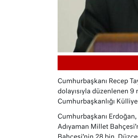
Cumhurbaşkanı Recep Tayy
dolayısıyla düzenlenen 9 m
Cumhurbaşkanlığı Külliyesi
Cumhurbaşkanı Erdoğan, 
Adıyaman Millet Bahçesi’n
Bahçesi’nin 28 bin, Düzce