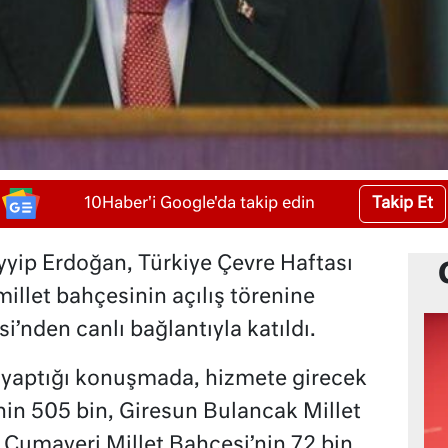
Takip Et
10Haber'i Google'da takip edin
ip Erdoğan, Türkiye Çevre Haftası
illet bahçesinin açılış törenine
’nden canlı bağlantıyla katıldı.
yaptığı konuşmada, hizmete girecek
in 505 bin, Giresun Bulancak Millet
 Cumayeri Millet Bahçesi’nin 72 bin,