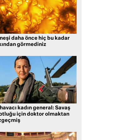
neşi daha önce hiç bu kadar
kından görmediniz
 havacı kadın general: Savaş
lotluğu için doktor olmaktan
zgeçmiş