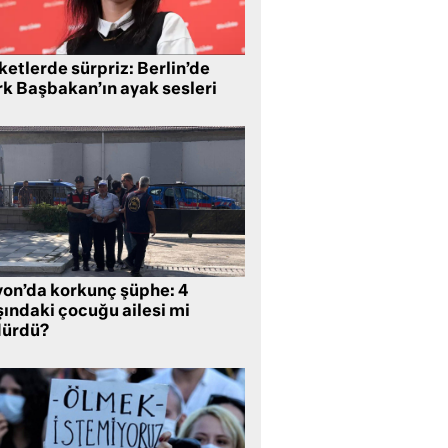
etlerde sürpriz: Berlin’de
rk Başbakan’ın ayak sesleri
yon’da korkunç şüphe: 4
şındaki çocuğu ailesi mi
dürdü?