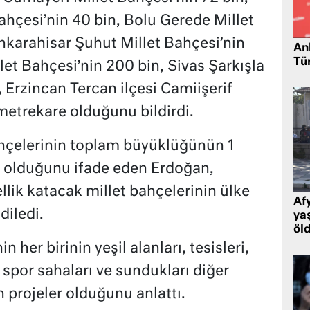
hçesi’nin 40 bin, Bolu Gerede Millet
nkarahisar Şuhut Millet Bahçesi’nin
Ank
Tü
et Bahçesi’nin 200 bin, Sivas Şarkışla
, Erzincan Tercan ilçesi Camiişerif
metrekare olduğunu bildirdi.
bahçelerinin toplam büyüklüğünün 1
 olduğunu ifade eden Erdoğan,
ellik katacak millet bahçelerinin ülke
Af
diledi.
ya
öl
 her birinin yeşil alanları, tesisleri,
, spor sahaları ve sundukları diğer
 projeler olduğunu anlattı.