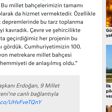
 Bu millet bahçelerimizin tamamı
larak da hizmet vermektedir. Özellikle
at depremlerinde bu tarz toplanma
yi kavradık. Çevre ve şehircilikte
Gü
ya
ta geçirdiğimiz her projenin bu
nı gördük. Cumhuriyetimizin 100.
ilyon metrekare millet bahçesi
hemmiyeti de anlaşılmış oldu.”
şkanı Erdoğan, 9 Millet
İlk
pi
eni'ne canlı bağlantıyla
va
t.co/UHvFveTQnY