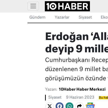
Gündem
Yazarlar
Siyaset
Eko
Erdoğan ‘Al
deyip 9 mill
Cumhurbaşkanı Recep T
düzenlenen 9 millet ba
görüşümüzün özünde tab
Yazan:
10Haber Haber Merkezi
Siyaset
9 Haziran 2023
Bu hab