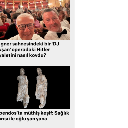
gner sahnesindeki bir ‘DJ
vşan’ operadaki Hitler
aletini nasıl kovdu?
pendos’ta müthiş keşif: Sağlık
rısı ile oğlu yan yana