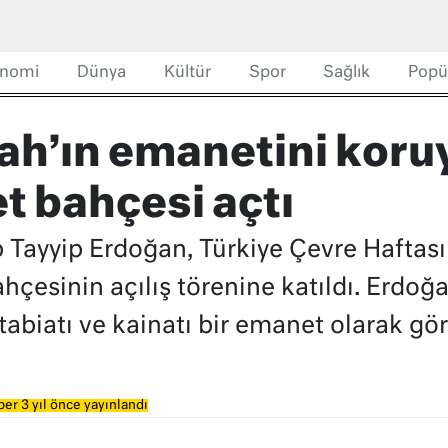
nomi
Dünya
Kültür
Spor
Sağlık
Popü
lah’ın emanetini koru
et bahçesi açtı
ayyip Erdoğan, Türkiye Çevre Haftası 
hçesinin açılış törenine katıldı. Erdoğ
iatı ve kainatı bir emanet olarak gör
er 3 yıl önce yayınlandı