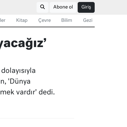
Abone ol
Giriş
ler
Kitap
Çevre
Bilim
Gezi
yacağız’
dolayısıyla
an, 'Dünya
mek vardır' dedi.