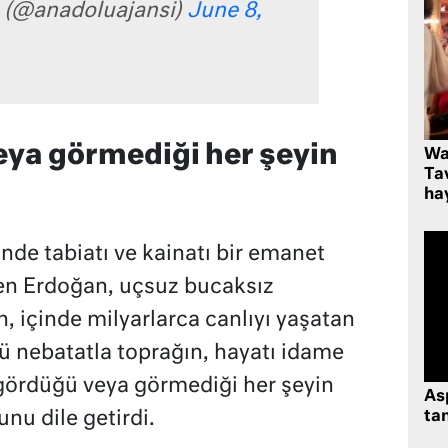
 (@anadoluajansi)
June 8,
ya görmediği her şeyin
Wa
Ta
hay
e tabiatı ve kainatı bir emanet
yen Erdoğan, uçsuz bucaksız
, içinde milyarlarca canlıyı yaşatan
rlü nebatatla toprağın, hayatı idame
gördüğü veya görmediği her şeyin
As
nu dile getirdi.
tan