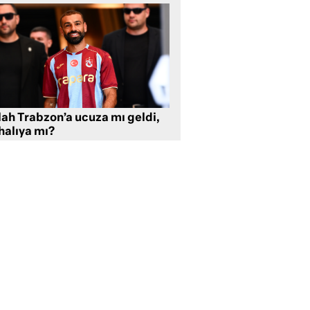
lah Trabzon’a ucuza mı geldi,
halıya mı?