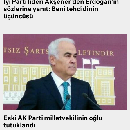
İyi Parti lideri Akşener’den Erdoğan’ın
sözlerine yanıt: Beni tehdidinin
üçüncüsü
Eski AK Parti milletvekilinin oğlu
tutuklandı