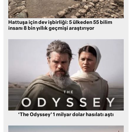
Hattuşa için dev işbirliği: 5 ülkeden 55 bilim
insanı 8 bin yıllık geçmişi araştırıyor
‘The Odyssey’ 1 milyar dolar hasılatı aştı