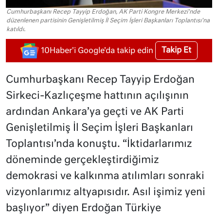
Cumhurbaşkanı Recep Tayyip Erdoğan, AK Parti Kongre Merkezi'nde
düzenlenen partisinin Genişletilmiş İl Seçim İşleri Başkanları Toplantısı'na
katıldı.
Takip Et
10Haber'i Google'da takip edin
Cumhurbaşkanı Recep Tayyip Erdoğan
Sirkeci-Kazlıçeşme hattının açılışının
ardından Ankara’ya geçti ve AK Parti
Genişletilmiş İl Seçim İşleri Başkanları
Toplantısı’nda konuştu. “İktidarlarımız
döneminde gerçekleştirdiğimiz
demokrasi ve kalkınma atılımları sonraki
vizyonlarımız altyapısıdır. Asıl işimiz yeni
başlıyor” diyen Erdoğan Türkiye