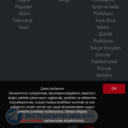
Sağlık
Sergi
Politikamız
Popüler
İptal ve İade
Bilim
Politikası
Teknoloji
Açık Rıza
Gezi
Metni
Gizlilik
Politikası
Sıkça Sorulan
Sorular
Hakkımızda
Künye
İletişim
OK
Çerez kullanımı
İsmet Berkan Yazıları
Deneyiminizi iyileştirmek, tanımlama bilgilerini, sitemizin
doğru şekilde çalışmasını sağlamak, içerikleri ve reklamları
Ertuğrul Özkök Yazıları
kişiselleştirmek, sosyal medya özellikleri sunmak ve site
Haftalık Gazete
trafiğimizi analiz etmek için yasal düzenlemelere uygun
çerezler (cookies) kullanıyoruz. Detaylı bilgiye;
Bizi Telegram'da takip edin
Çerez Politikası
sayfamızdan erişebilirsiniz.