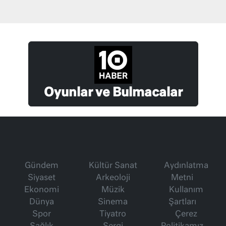
Oyunlar ve Bulmacalar
Gündem
Kültür Sanat
Aydınlatma
Siyaset
Arkeoloji
Metni
Ekonomi
Müzik
Kullanım
Dünya
Sinema
Şartları
Spor
Tiyatro
Çerez