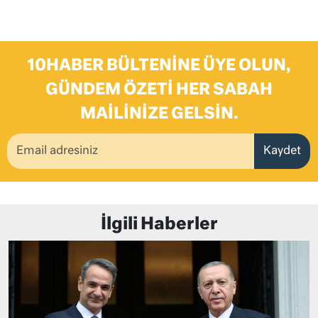
10HABER BÜLTENINE ÜYE OLUN,
GÜNDEM ÖZETI HER SABAH
MAILINIZE GELSIN.
Kaydet
İlgili Haberler