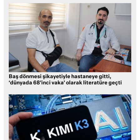
Baş dönmesi şikayetiyle hastaneye gitti,
‘dünyada 68’inci vaka’ olarak literatüre geçti