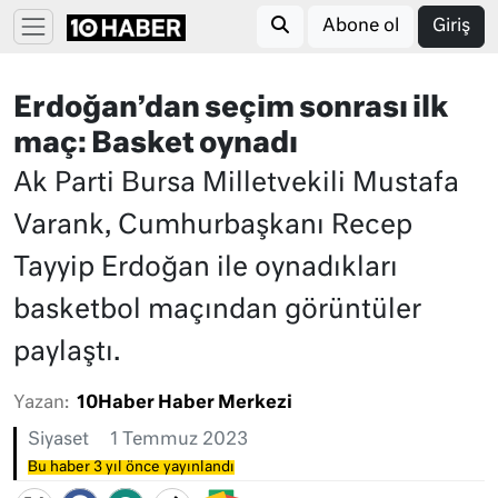
Abone ol
Giriş
Erdoğan’dan seçim sonrası ilk
maç: Basket oynadı
Ak Parti Bursa Milletvekili Mustafa
Varank, Cumhurbaşkanı Recep
Tayyip Erdoğan ile oynadıkları
basketbol maçından görüntüler
paylaştı.
Yazan:
10Haber Haber Merkezi
Siyaset
1 Temmuz 2023
Bu haber 3 yıl önce yayınlandı