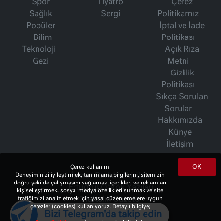
Spor
Tiyatro
Çerez
Sağlık
Sergi
Politikamız
Popüler
İptal ve İade
Bilim
Politikası
Teknoloji
Açık Rıza
Gezi
Metni
Gizlilik
Politikası
Sıkça Sorulan
Sorular
Hakkımızda
Künye
İletişim
OK
Çerez kullanımı
Deneyiminizi iyileştirmek, tanımlama bilgilerini, sitemizin
İsmet Berkan Yazıları
doğru şekilde çalışmasını sağlamak, içerikleri ve reklamları
Ertuğrul Özkök Yazıları
kişiselleştirmek, sosyal medya özellikleri sunmak ve site
trafiğimizi analiz etmek için yasal düzenlemelere uygun
Haftalık Gazete
çerezler (cookies) kullanıyoruz. Detaylı bilgiye;
Bizi Telegram'da takip edin