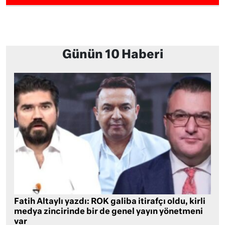
Günün 10 Haberi
Fatih Altaylı yazdı: ROK galiba itirafçı oldu, kirli
medya zincirinde bir de genel yayın yönetmeni
var