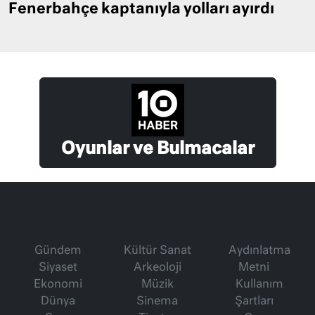
Fenerbahçe kaptanıyla yolları ayırdı
Oyunlar ve Bulmacalar
Gündem
Kültür Sanat
Aydınlatma
Siyaset
Arkeoloji
Metni
Ekonomi
Müzik
Kullanım
Dünya
Sinema
Şartları