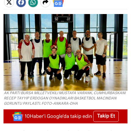
AK PARTI BURSA MILLETVEKILI MUSTAFA VARANK, CUMHURBASKANI
RECEP TAYYIP ERDOGAN OYNADIKLARI BASKETBOL MACINDAN
GORUNTU PAYLASTI. FOTO-ANKARA-DHA
Takip Et
10Haber'i Google'da takip edin