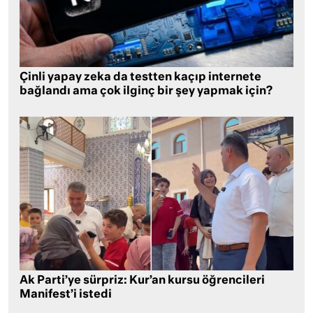
Çinli yapay zeka da testten kaçıp internete
bağlandı ama çok ilginç bir şey yapmak için?
Ak Parti’ye sürpriz: Kur’an kursu öğrencileri
Manifest’i istedi