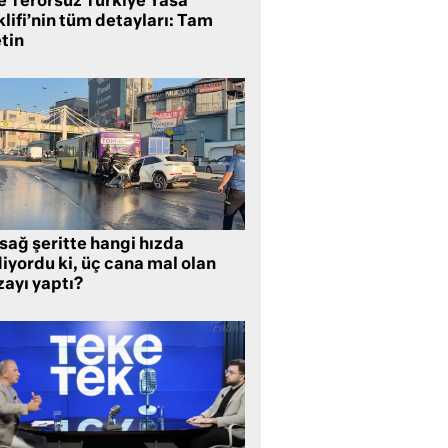
te Terörsüz Türkiye Yasa
lifi’nin tüm detayları: Tam
tin
sağ şeritte hangi hızda
iyordu ki, üç cana mal olan
zayı yaptı?