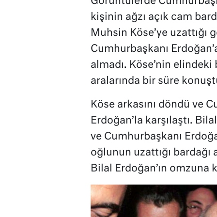
Görüntülerde Cumhurbaşk
kişinin ağzı açık cam bar
Muhsin Köse’ye uzattığı 
Cumhurbaşkanı Erdoğan’a
almadı. Köse’nin elindeki
aralarında bir süre konuşt
Köse arkasını döndü ve C
Erdoğan’la karşılaştı. Bil
ve Cumhurbaşkanı Erdoğan’
oğlunun uzattığı bardağı a
Bilal Erdoğan’ın omzuna k