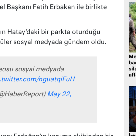
l Başkanı Fatih Erbakan ile birlikte
ın Hatay’daki bir parkta oturduğu
tüler sosyal medyada gündem oldu.
Me
bağ
deosu sosyal medyada
sil
af
.twitter.com/nguatqiFuH
(@HaberReport)
May 22,