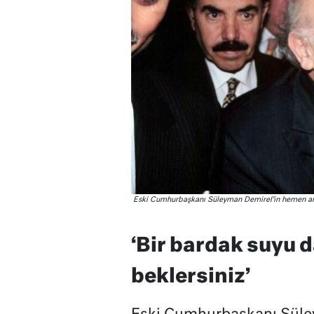
Eski Cumhurbaşkanı Süleyman Demirel’in hemen ark
‘Bir bardak suyu 
beklersiniz’