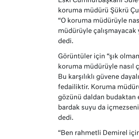
Eski Cumhurbaşkanı Süley
koruma müdürü Şükrü Çuku
“O koruma müdürüyle nası
müdürüyle çalışmayacak y
dedi.
Görüntüler için “şık olm
koruma müdürüyle nasıl ç
Bu karşılıklı güvene dayalı
fedailiktir. Koruma müdürü
gözünü daldan budaktan es
bardak suyu da içmezseniz
dedi.
“Ben rahmetli Demirel içi