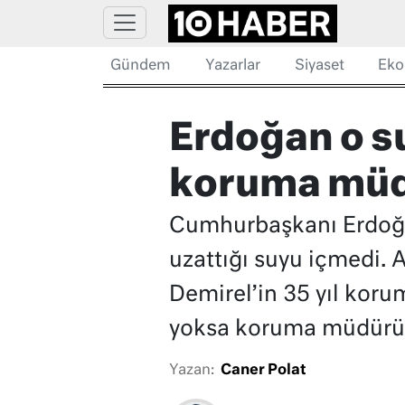
Gündem
Yazarlar
Siyaset
Eko
Erdoğan o su
koruma müd
Cumhurbaşkanı Erdoğa
uzattığı suyu içmedi. A
Demirel’in 35 yıl kor
yoksa koruma müdürü i
Yazan:
Caner Polat