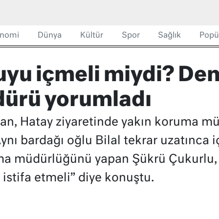
nomi
Dünya
Kültür
Spor
Sağlık
Popü
yu içmeli miydi? Dem
ürü yorumladı
n, Hatay ziyaretinde yakın koruma m
ynı bardağı oğlu Bilal tekrar uzatınca 
uma müdürlüğünü yapan Şükrü Çukurlu,
stifa etmeli” diye konuştu.