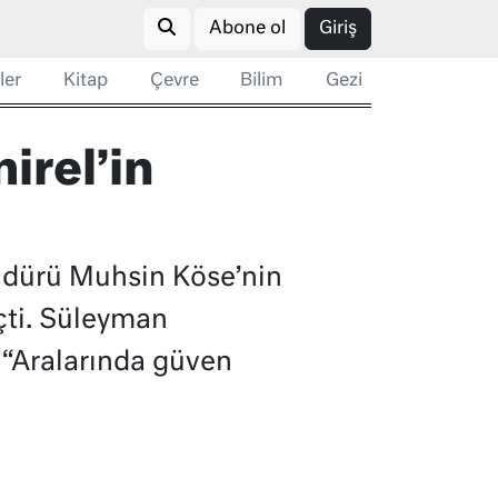
Abone ol
Giriş
ler
Kitap
Çevre
Bilim
Gezi
irel’in
üdürü Muhsin Köse’nin
içti. Süleyman
 “Aralarında güven