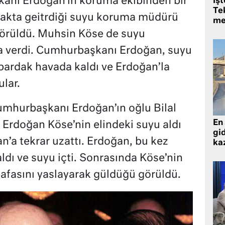
anı Erdoğan’ın koruma ekibinden bir
İş
Tek
dakta geitrdiği suyu koruma müdürü
me
görüldü. Muhsin Köse de suyu
 verdi. Cumhurbaşkanı Erdoğan, suyu
 bardak havada kaldı ve Erdoğan’la
ular.
umhurbaşkanı Erdoğan’ın oğlu Bilal
En 
al Erdoğan Köse’nin elindeki suyu aldı
gid
a tekrar uzattı. Erdoğan, bu kez
ka
ldı ve suyu içti. Sonrasında Köse’nin
afasını yaslayarak güldüğü görüldü.