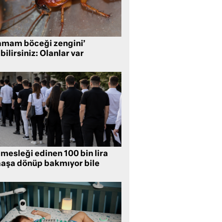
amam böceği zengini’
bilirsiniz: Olanlar var
mesleği edinen 100 bin lira
aşa dönüp bakmıyor bile