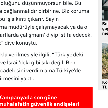
, çoluğunu düşünmüyorsun bile. Bu
 bağlanmalıdır birbirine. Biz koruma
 iş sıkıntı çıkarır. Sayın
Be
ma müdürüyle çalışmayacak ya da o
ça
me
tlarda çalışmam’ diyip istifa edecek.
z” diye konuştu.
a verilmesiyle ilgili, “Türkiye’deki
 İsrail’deki gibi sıkı değil. Ben
adelesini verdim ama Türkiye’de
rmesini yaptı.
Kö
TL
Kampanyada son güne
muhalefetin güvenlik endişeleri