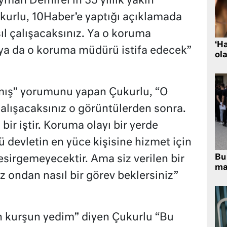
man Demirel’in 35 yıllık yakın
rlu, 10Haber’e yaptığı açıklamada
l çalışacaksınız. Ya o koruma
‘H
a da o koruma müdürü istifa edecek”
ola
amış” yorumunu yapan Çukurlu, “O
alışacaksınız o görüntülerden sonra.
 bir iştir. Koruma olayı bir yerde
 devletin en yüce kişisine hizmet için
Bu 
irgemeyecektir. Ama siz verilen bir
ma
 ondan nasıl bir görev beklersiniz”
n kurşun yedim” diyen Çukurlu “Bu