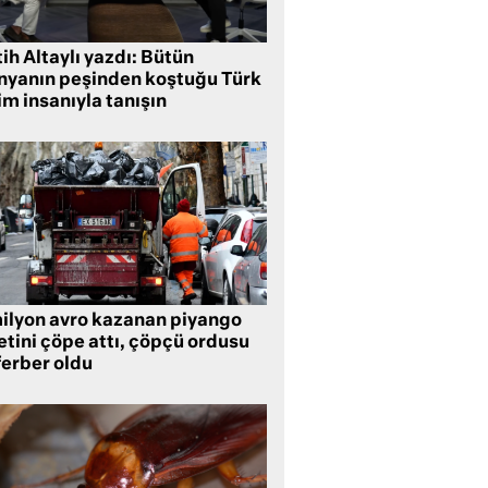
ih Altaylı yazdı: Bütün
nyanın peşinden koştuğu Türk
im insanıyla tanışın
milyon avro kazanan piyango
etini çöpe attı, çöpçü ordusu
ferber oldu