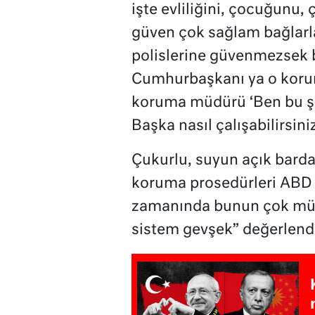
işte evliliğini, çocuğunu
güven çok sağlam bağlarla
polislerine güvenmezsek bu
Cumhurbaşkanı ya o koru
koruma müdürü ‘Ben bu şar
Başka nasıl çalışabilirsini
Çukurlu, suyun açık bardakl
koruma prosedürleri ABD ve
zamanında bunun çok müc
sistem gevşek” değerlendi