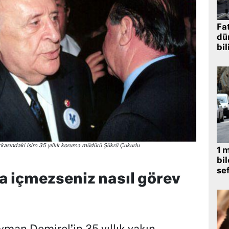
Fat
dü
bil
asındaki isim 35 yıllık koruma müdürü Şükrü Çukurlu
1 
bil
se
da içmezseniz nasıl görev