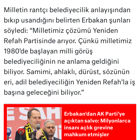
Milletin rantçı belediyecilik anlayışından
bıkıp usandığını belirten Erbakan şunları
söyledi: “Milletimiz çözümü Yeniden
Refah Partisinde arıyor. Çünkü milletimiz
1980’de başlayan milli görüş
belediyeciliğinin ne anlama geldiğini
biliyor. Samimi, ahlaklı, dürüst, sözünün
eri, adil belediyeciliğin Yeniden Refah’la iş
başına geleceğini biliyor.”
Erbakan’dan AK Parti’ye
açıktan salvo: Milyonlarca
insanı açlık grevine
mahkum etmişler