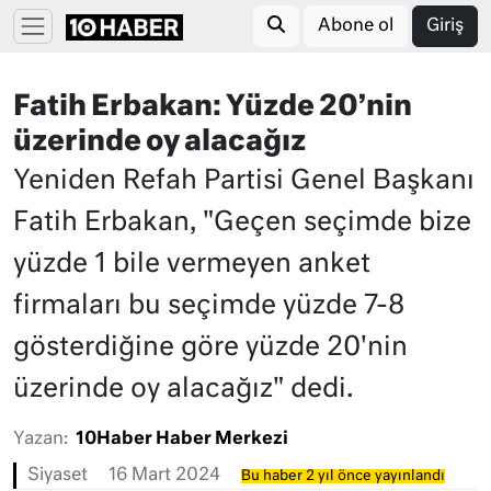
Abone ol
Giriş
Fatih Erbakan: Yüzde 20’nin
üzerinde oy alacağız
Yeniden Refah Partisi Genel Başkanı
Fatih Erbakan, "Geçen seçimde bize
yüzde 1 bile vermeyen anket
firmaları bu seçimde yüzde 7-8
gösterdiğine göre yüzde 20'nin
üzerinde oy alacağız" dedi.
Yazan:
10Haber Haber Merkezi
Siyaset
16 Mart 2024
Bu haber 2 yıl önce yayınlandı