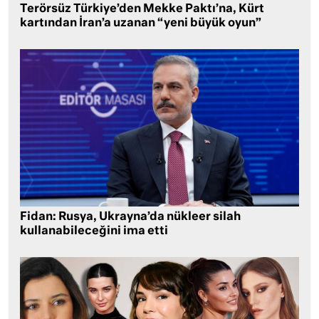
Terörsüz Türkiye’den Mekke Paktı’na, Kürt
kartından İran’a uzanan “yeni büyük oyun”
Fidan: Rusya, Ukrayna’da nükleer silah
kullanabileceğini ima etti