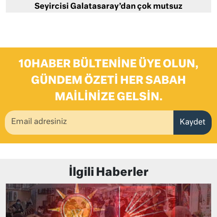
Seyircisi Galatasaray’dan çok mutsuz
10HABER BÜLTENINE ÜYE OLUN,
GÜNDEM ÖZETI HER SABAH
MAILINIZE GELSIN.
Kaydet
İlgili Haberler