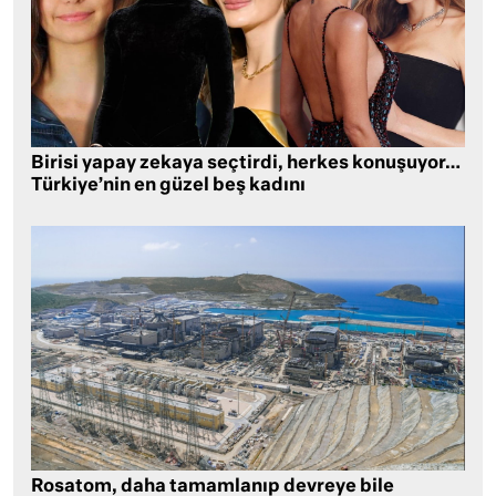
Birisi yapay zekaya seçtirdi, herkes konuşuyor…
Türkiye’nin en güzel beş kadını
Rosatom, daha tamamlanıp devreye bile