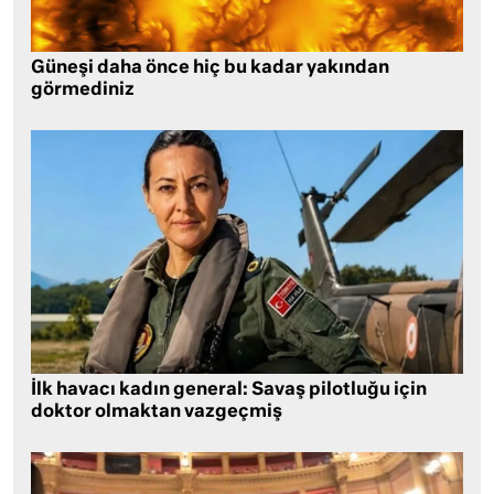
Güneşi daha önce hiç bu kadar yakından
görmediniz
İlk havacı kadın general: Savaş pilotluğu için
doktor olmaktan vazgeçmiş