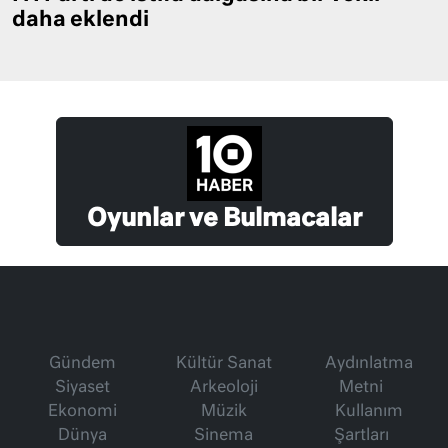
daha eklendi
Oyunlar ve Bulmacalar
Gündem
Kültür Sanat
Aydınlatma
Siyaset
Arkeoloji
Metni
Ekonomi
Müzik
Kullanım
Dünya
Sinema
Şartları