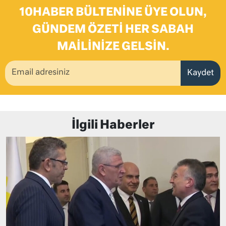
10HABER BÜLTENINE ÜYE OLUN,
GÜNDEM ÖZETI HER SABAH
MAILINIZE GELSIN.
Kaydet
İlgili Haberler