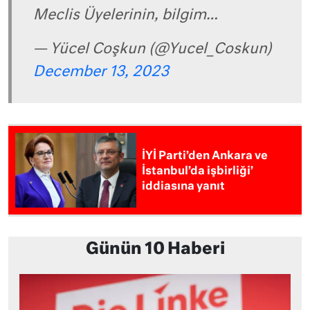
Meclis Üyelerinin, bilgim…
— Yücel Coşkun (@Yucel_Coskun)
December 13, 2023
İYİ Parti’den Ankara ve
İstanbul’da işbirliği’
iddiasına yanıt
Günün 10 Haberi