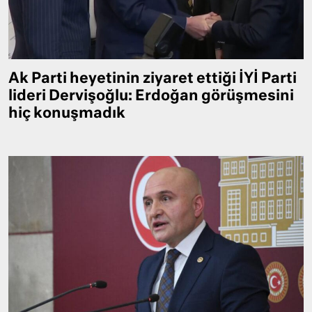
Ak Parti heyetinin ziyaret ettiği İYİ Parti
lideri Dervişoğlu: Erdoğan görüşmesini
hiç konuşmadık