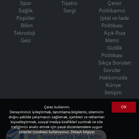
Spor
Tiyatro
Çerez
Sağlık
Sergi
Politikamız
Popüler
İptal ve İade
Bilim
Politikası
Teknoloji
Açık Rıza
Gezi
Metni
Gizlilik
Politikası
Sıkça Sorulan
Sorular
Hakkımızda
Künye
İletişim
OK
Çerez kullanımı
İsmet Berkan Yazıları
Deneyiminizi iyileştirmek, tanımlama bilgilerini, sitemizin
doğru şekilde çalışmasını sağlamak, içerikleri ve reklamları
Ertuğrul Özkök Yazıları
kişiselleştirmek, sosyal medya özellikleri sunmak ve site
Haftalık Gazete
trafiğimizi analiz etmek için yasal düzenlemelere uygun
çerezler (cookies) kullanıyoruz. Detaylı bilgiye;
Bizi Telegram'da takip edin