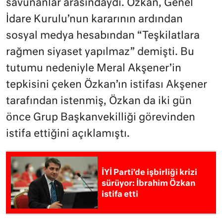
savunanlar arasındaydı. Özkan, Genel
İdare Kurulu’nun kararının ardından
sosyal medya hesabından “Teşkilatlara
rağmen siyaset yapılmaz” demişti. Bu
tutumu nedeniyle Meral Akşener’in
tepkisini çeken Özkan’ın istifası Akşener
tarafından istenmiş, Özkan da iki gün
önce Grup Başkanvekilliği görevinden
istifa ettiğini açıklamıştı.
İYİ Parti’de işbirliği krizi
sürüyor: İbrahim Özkan
istifa etti