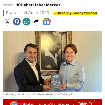
Yazan:
10Haber Haber Merkezi
Siyaset
14 Aralık 2023
Bu haber 3 yıl önce yayınlandı
Daha iki gün önce görevden alınmıştı, yeniden seçildi.
Takip Et
10Haber'i Google'da takip edin