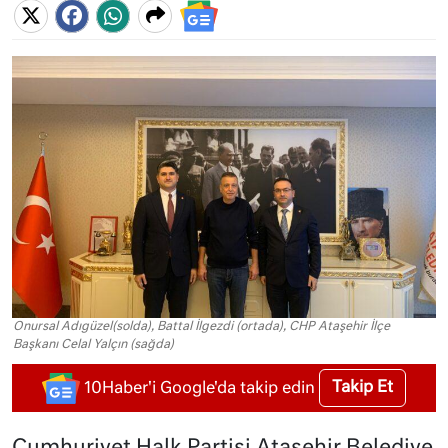
Onursal Adıgüzel(solda), Battal İlgezdi (ortada), CHP Ataşehir İlçe
Başkanı Celal Yalçın (sağda)
Takip Et
10Haber'i Google'da takip edin