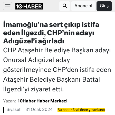
Abone ol
Giriş
İmamoğlu’na sert çıkıp istifa
eden İlgezdi, CHP’nin adayı
Adıgüzel’i ağırladı
CHP Ataşehir Belediye Başkan adayı
Onursal Adıgüzel aday
gösterilmeyince CHP’den istifa eden
Ataşehir Belediye Başkanı Battal
İlgezdi’yi ziyaret etti.
Yazan:
10Haber Haber Merkezi
Siyaset
31 Ocak 2024
Bu haber 3 yıl önce yayınlandı