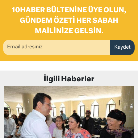
10HABER BÜLTENINE ÜYE OLUN,
GÜNDEM ÖZETI HER SABAH
MAILINIZE GELSIN.
Kaydet
İlgili Haberler