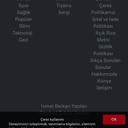
Spor
Tiyatro
Çerez
Sağlık
Sergi
Politikamız
Popüler
İptal ve İade
Bilim
Politikası
Teknoloji
Açık Rıza
Gezi
Metni
Gizlilik
Politikası
Sıkça Sorulan
Sorular
Hakkımızda
Künye
İletişim
İsmet Berkan Yazıları
Ertuğrul Özkök Yazıları
OK
Haftalık Gazete
Çerez kullanımı
Deneyiminizi iyileştirmek, tanımlama bilgilerini, sitemizin