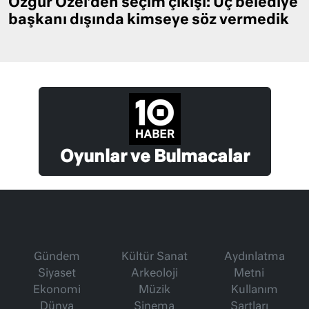
Özgür Özel’den seçim çıkışı: Üç belediye
başkanı dışında kimseye söz vermedik
Oyunlar ve Bulmacalar
Gündem
Kültür Sanat
Aydınlatma
Siyaset
Arkeoloji
Metni
Ekonomi
Müzik
Kullanım
Dünya
Sinema
Şartları