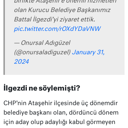
birlikte Ataşehir’e önemli hizmetleri
olan Kurucu Belediye Başkanımız
Battal İlgezdi’yi ziyaret ettik.
pic.twitter.com/rOXdYDaVNW
— Onursal Adıgüzel
(@onursaladiguzel)
January 31,
2024
İlgezdi ne söylemişti?
CHP’nin Ataşehir ilçesinde üç dönemdir
belediye başkanı olan, dördüncü dönem
için aday olup adaylığı kabul görmeyen