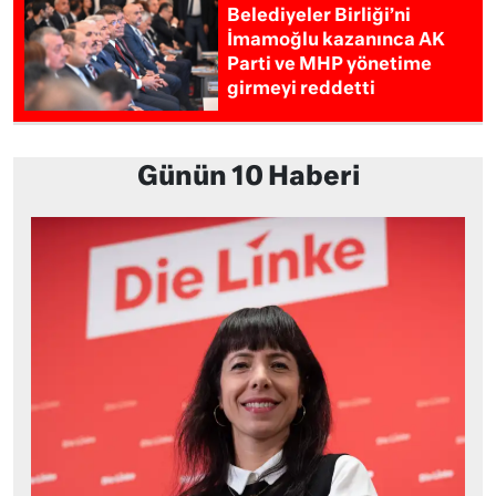
Belediyeler Birliği’ni
İmamoğlu kazanınca AK
Parti ve MHP yönetime
girmeyi reddetti
Günün 10 Haberi