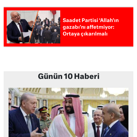
Saadet Partisi ‘Allah’ın
gazabı’nı affetmiyor:
Ortaya çıkarılmalı
Günün 10 Haberi