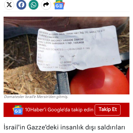
Domatesler İsrail'e Mersin'den gitmiş.
Takip Et
10Haber'i Google'da takip edin
İsrail’in Gazze’deki insanlık dışı saldırıları