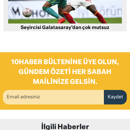
Seyircisi Galatasaray’dan çok mutsuz
10HABER BÜLTENINE ÜYE OLUN,
GÜNDEM ÖZETI HER SABAH
MAILINIZE GELSIN.
Kaydet
İlgili Haberler