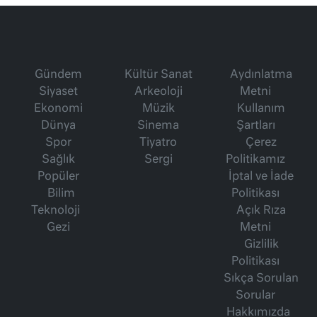
Gündem
Kültür Sanat
Aydınlatma
Siyaset
Arkeoloji
Metni
Ekonomi
Müzik
Kullanım
Dünya
Sinema
Şartları
Spor
Tiyatro
Çerez
Sağlık
Sergi
Politikamız
Popüler
İptal ve İade
Bilim
Politikası
Teknoloji
Açık Rıza
Gezi
Metni
Gizlilik
Politikası
Sıkça Sorulan
Sorular
Hakkımızda