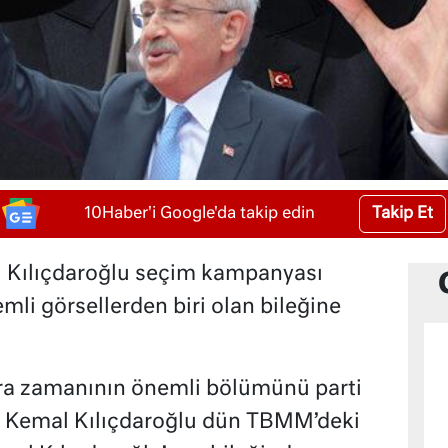
Takip Et
10Haber'i Google'da takip edin
 Kılıçdaroğlu seçim kampanyası
li görsellerden biri olan bileğine
ra zamanının önemli bölümünü parti
 Kemal Kılıçdaroğlu dün TBMM’deki