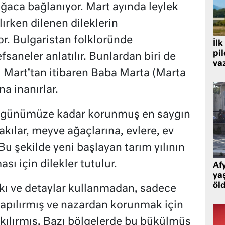
ağaca bağlanıyor. Mart ayında leylek
ırken dilenen dileklerin
or. Bulgaristan folkloründe
İlk
pi
fsaneler anlatılır. Bunlardan biri de
va
1 Mart’tan itibaren Baba Marta (Marta
a inanırlar.
, günümüze kadar korunmuş en saygın
akılar, meyve ağaçlarına, evlere, ev
 Bu şekilde yeni başlayan tarım yılının
sı için dilekler tutulur.
Af
ya
öl
akı ve detaylar kullanmadan, sadece
 yapılırmış ve nazardan korunmak için
akılırmış. Bazı bölgelerde bu bükülmüş