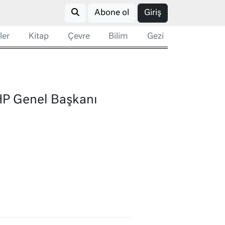
Abone ol
Giriş
ler
Kitap
Çevre
Bilim
Gezi
HP Genel Başkanı