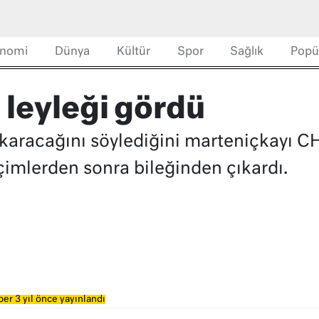
nomi
Dünya
Kültür
Spor
Sağlık
Popü
 leyleği gördü
karacağını söylediğini marteniçkayı C
imlerden sonra bileğinden çıkardı.
er 3 yıl önce yayınlandı