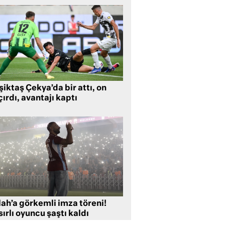
iktaş Çekya’da bir attı, on
ırdı, avantajı kaptı
lah’a görkemli imza töreni!
ırlı oyuncu şaştı kaldı