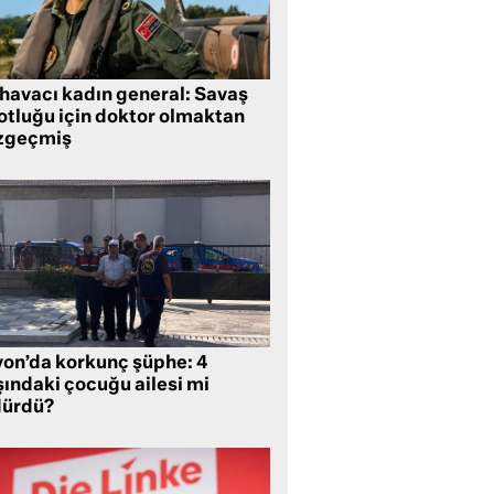
 havacı kadın general: Savaş
lotluğu için doktor olmaktan
zgeçmiş
yon’da korkunç şüphe: 4
şındaki çocuğu ailesi mi
dürdü?