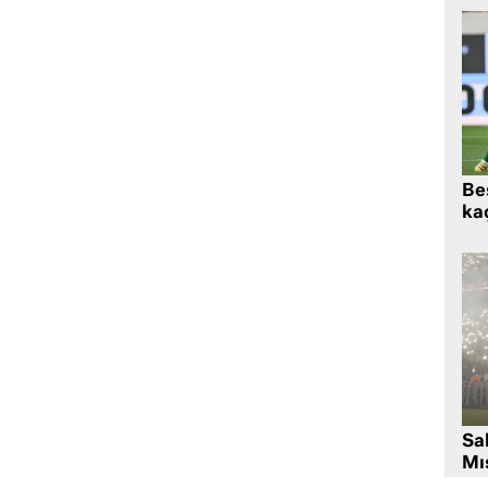
Beş
kaç
Sa
Mıs