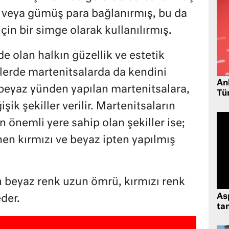
n veya gümüş para bağlanırmış, bu da
in bir simge olarak kullanılırmış.
de olan halkın güzellik ve estetik
rde martenitsalarda da kendini
Ank
-beyaz yünden yapılan martenitsalara,
Tü
şik şekiller verilir. Martenitsaların
 önemli yere sahip olan şekiller ise;
inen kırmızı ve beyaz ipten yapılmış
n beyaz renk uzun ömrü, kırmızı renk
As
der.
tan