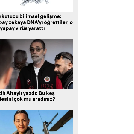
rkutucu bilimsel gelişme:
ay zekaya DNA’yı öğrettiler, o
yapay virüs yarattı
ih Altaylı yazdı: Bu keş
fesini çok mu aradınız?