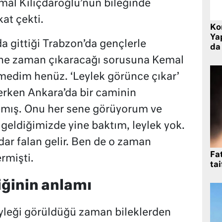
emal Kılıçdaroğlu’nun bileğinde
at çekti.
Ko
Yap
a gittiği Trabzon’da gençlerle
da 
 ne zaman çıkaracağı sorusuna Kemal
rmedim henüz. ‘Leylek görünce çıkar’
erken Ankara’da bir caminin
pmış. Onu her sene görüyorum ve
geldiğimizde yine baktım, leylek yok.
ar falan gelir. Ben de o zaman
Fat
rmişti.
tai
iğinin anlamı
eyleği görüldüğü zaman bileklerden