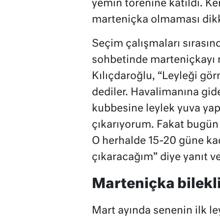
yemin törenine katıldı. K
marteniçka olmaması dikk
Seçim çalışmaları sırasınd
sohbetinde marteniçkayı
Kılıçdaroğlu, “Leyleği gö
dediler. Havalimanına gid
kubbesine leylek yuva ya
çıkarıyorum. Fakat bugün 
O herhalde 15-20 güne kad
çıkaracağım” diye yanıt ve
Marteniçka bilekl
Mart ayında senenin ilk l