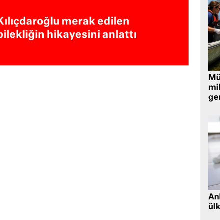
Kılıçdaroğlu merak edilen
bilekliğin hikayesini anlattı
Müt
mi
ger
Ank
ül