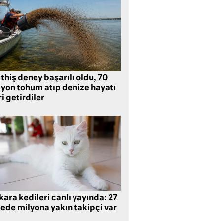
hiş deney başarılı oldu, 70
lyon tohum atıp denize hayatı
i getirdiler
ara kedileri canlı yayında: 27
kede milyona yakın takipçi var