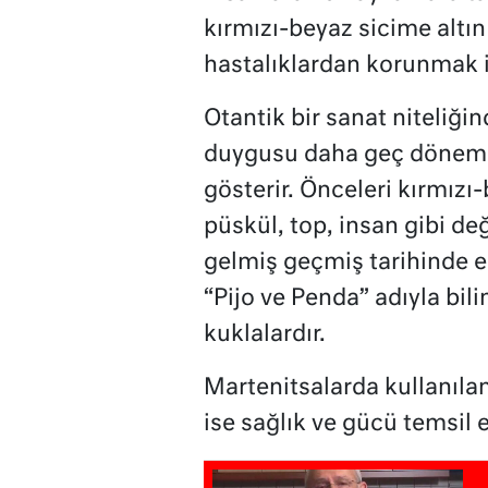
kırmızı-beyaz sicime altı
hastalıklardan korunmak iç
Otantik bir sanat niteliğin
duygusu daha geç dönemle
gösterir. Önceleri kırmızı
püskül, top, insan gibi deği
gelmiş geçmiş tarihinde en
“Pijo ve Penda” adıyla bil
kuklalardır.
Martenitsalarda kullanıla
ise sağlık ve gücü temsil e