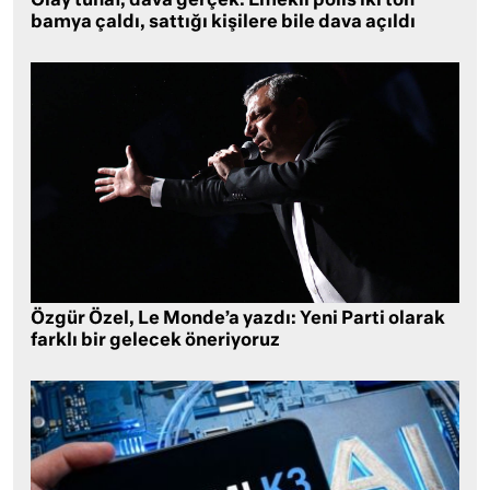
Olay tuhaf, dava gerçek: Emekli polis iki ton
bamya çaldı, sattığı kişilere bile dava açıldı
Özgür Özel, Le Monde’a yazdı: Yeni Parti olarak
farklı bir gelecek öneriyoruz