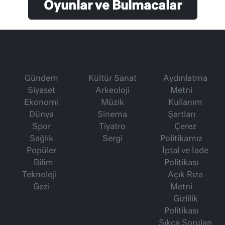
Oyunlar ve Bulmacalar
Gündem
Kültür Sanat
Aydınlatma
Siyaset
Arkeoloji
Metni
Ekonomi
Müzik
Kullanım
Dünya
Sinema
Şartları
Spor
Tiyatro
Çerez
Sağlık
Sergi
Politikamız
Popüler
İptal ve İade
Bilim
Politikası
Teknoloji
Açık Rıza
Gezi
Metni
Gizlilik
Politikası
Sıkça Sorulan