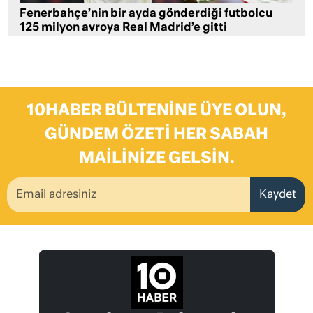
Fenerbahçe’nin bir ayda gönderdiği futbolcu
125 milyon avroya Real Madrid’e gitti
10HABER BÜLTENINE ÜYE OLUN,
GÜNDEM ÖZETI HER SABAH
MAILINIZE GELSIN.
Kaydet