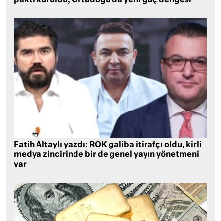
paktı kuruldu, Ortadoğu’da yeni güç dengesi
Fatih Altaylı yazdı: ROK galiba itirafçı oldu, kirli
medya zincirinde bir de genel yayın yönetmeni
var