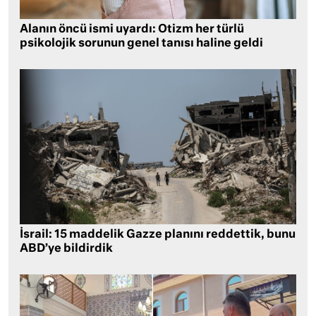
Alanın öncü ismi uyardı: Otizm her türlü
psikolojik sorunun genel tanısı haline geldi
İsrail: 15 maddelik Gazze planını reddettik, bunu
ABD’ye bildirdik