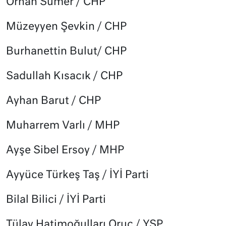
Orhan Sümer / CHP
Müzeyyen Şevkin / CHP
Burhanettin Bulut/ CHP
Sadullah Kısacık / CHP
Ayhan Barut / CHP
Muharrem Varlı / MHP
Ayşe Sibel Ersoy / MHP
Ayyüce Türkeş Taş / İYİ Parti
Bilal Bilici / İYİ Parti
Tülay Hatimoğulları Oruç / YSP