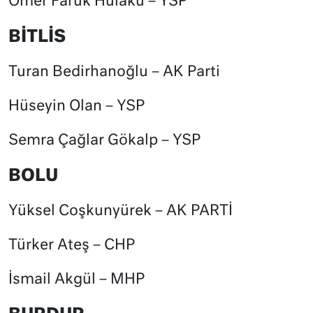
Ömer Faruk Hülakü – YSP
BİTLİS
Turan Bedirhanoğlu – AK Parti
Hüseyin Olan – YSP
Semra Çağlar Gökalp – YSP
BOLU
Yüksel Coşkunyürek – AK PARTİ
Türker Ateş – CHP
İsmail Akgül – MHP