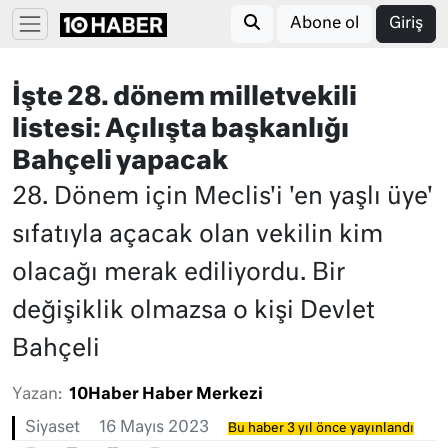
Abone ol
Giriş
İşte 28. dönem milletvekili
listesi: Açılışta başkanlığı
Bahçeli yapacak
28. Dönem için Meclis'i 'en yaşlı üye'
sıfatıyla açacak olan vekilin kim
olacağı merak ediliyordu. Bir
değişiklik olmazsa o kişi Devlet
Bahçeli
Yazan:
10Haber Haber Merkezi
Siyaset
16 Mayıs 2023
Bu haber 3 yıl önce yayınlandı