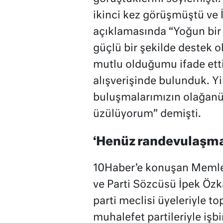
ikinci kez görüşmüştü ve
açıklamasında “Yoğun bir 
güçlü bir şekilde destek 
mutlu olduğumu ifade ettim
alışverişinde bulunduk. Yi
buluşmalarımızın olağanüs
üzülüyorum” demişti.
‘Henüz randevulaşma
10Haber’e konuşan Memlek
ve Parti Sözcüsü İpek Özka
parti meclisi üyeleriyle to
muhalefet partileriyle işb