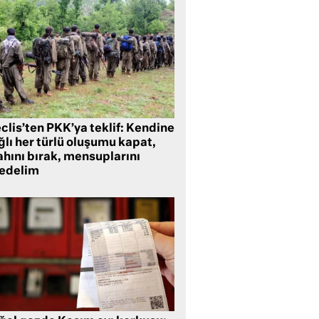
clis’ten PKK’ya teklif: Kendine
lı her türlü oluşumu kapat,
ahını bırak, mensuplarını
fedelim