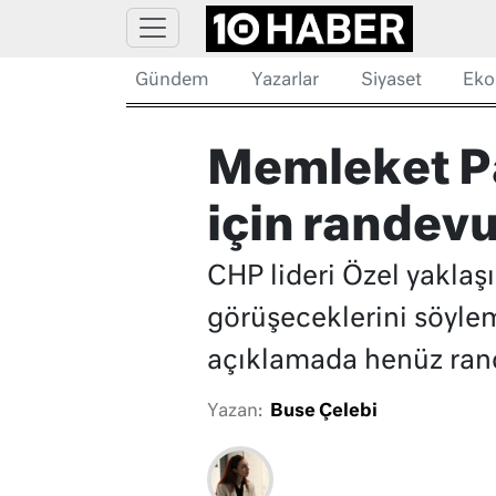
Gündem
Yazarlar
Siyaset
Eko
Memleket Par
için randev
CHP lideri Özel yaklaşı
görüşeceklerini söylem
açıklamada henüz rande
Yazan:
Buse Çelebi