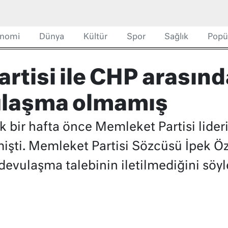
nomi
Dünya
Kültür
Spor
Sağlık
Popü
tisi ile CHP arasında
ulaşma olmamış
k bir hafta önce Memleket Partisi lideri
işti. Memleket Partisi Sözcüsü İpek Öz
vulaşma talebinin iletilmediğini söyl