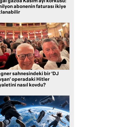
ğal gazda Kasım ayı korkusu:
ilyon abonenin faturası ikiye
lanabilir
gner sahnesindeki bir ‘DJ
vşan’ operadaki Hitler
aletini nasıl kovdu?