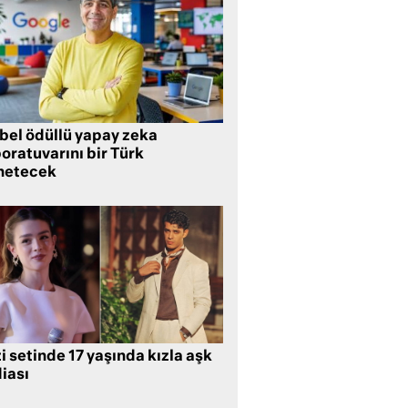
bel ödüllü yapay zeka
oratuvarını bir Türk
netecek
i setinde 17 yaşında kızla aşk
iası