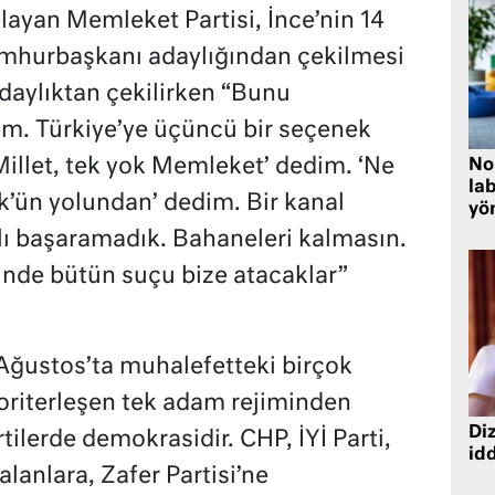
ayan Memleket Partisi, İnce’nin 14
mhurbaşkanı adaylığından çekilmesi
daylıktan çekilirken “Bunu
m. Türkiye’ye üçüncü bir seçenek
illet, tek yok Memleket’ dedim. ‘Ne
No
lab
k’ün yolundan’ dedim. Bir kanal
yö
lı başaramadık. Bahaneleri kalmasın.
inde bütün suçu bize atacaklar”
 Ağustos’ta muhalefetteki birçok
toriterleşen tek adam rejiminden
Diz
ilerde demokrasidir. CHP, İYİ Parti,
idd
kalanlara, Zafer Partisi’ne