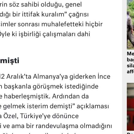
rin söz sahibi olduğu, genel
ğı bir ittifak kuralım” çağrısı
imler sonrası muhalefetteki hiçbir
yle ki işbirliği çalışmaları dahi
Me
emişti
bağ
sil
af
12 Aralık’ta Almanya’ya giderken İnce
yın başkanla görüşmek istediğinde
le haberleşmiştik. Ardından da
 gelmek isterim demişti” açıklaması
 Özel, Türkiye’ye dönünce
i ve ama bir randevulaşma olmadığını