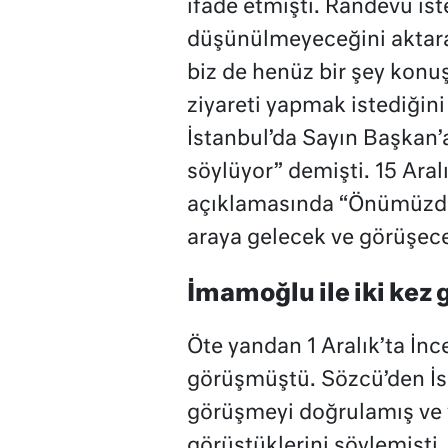
ifade etmişti. Randevu ist
düşünülmeyeceğini aktaran
biz de henüz bir şey konu
ziyareti yapmak istediğin
İstanbul’da Sayın Başkan
söylüyor” demişti. 15 Aralı
açıklamasında “Önümüzdek
araya gelecek ve görüşeceğ
İmamoğlu ile iki kez 
Öte yandan 1 Aralık’ta İn
görüşmüştü. Sözcü’den İs
görüşmeyi doğrulamış ve y
görüştüklerini söylemişti. 