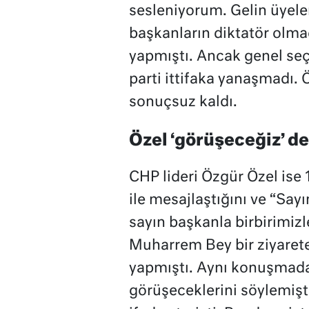
sesleniyorum. Gelin üyele
başkanların diktatör olmadı
yapmıştı. Ancak genel seç
parti ittifaka yanaşmadı. Ö
sonuçsuz kaldı.
Özel ‘görüşeceğiz’ d
CHP lideri Özgür Özel ise 
ile mesajlaştığını ve “Sa
sayın başkanla birbirimiz
Muharrem Bey bir ziyarete
yapmıştı. Aynı konuşmada
görüşeceklerini söylemişt