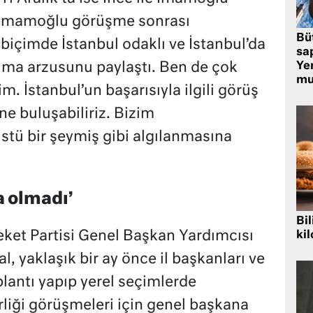
 İmamoğlu görüşme sonrası
Bü
biçimde İstanbul odaklı ve İstanbul’da
sa
olma arzusunu paylaştı. Ben de çok
Yer
mu
. İstanbul’un başarısıyla ilgili görüş
ne buluşabiliriz. Bizim
tü bir şeymiş gibi algılanmasına
 olmadı’
Bil
et Partisi Genel Başkan Yardımcısı
kil
l, yaklaşık bir ay önce il başkanları ve
plantı yapıp yerel seçimlerde
irliği görüşmeleri için genel başkana