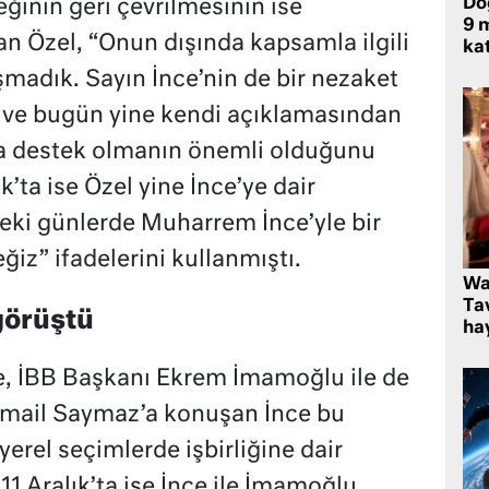
Do
eğinin geri çevrilmesinin ise
9 m
 Özel, “Onun dışında kapsamla ilgili
kat
şmadık. Sayın İnce’nin de bir nezaket
i ve bugün yine kendi açıklamasından
’a destek olmanın önemli olduğunu
k’ta ise Özel yine İnce’ye dair
i günlerde Muharrem İnce’yle bir
iz” ifadelerini kullanmıştı.
Wa
Ta
görüştü
hay
ce, İBB Başkanı Ekrem İmamoğlu ile de
mail Saymaz’a konuşan İnce bu
erel seçimlerde işbirliğine dair
11 Aralık’ta ise İnce ile İmamoğlu