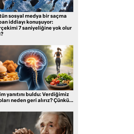
tün sosyal medya bir saçma
pan iddiayı konuşuyor:
çekimi 7 saniyeliğine yok olur
?
im yanıtını buldu: Verdiğimiz
oları neden geri alırız? Çünkü…