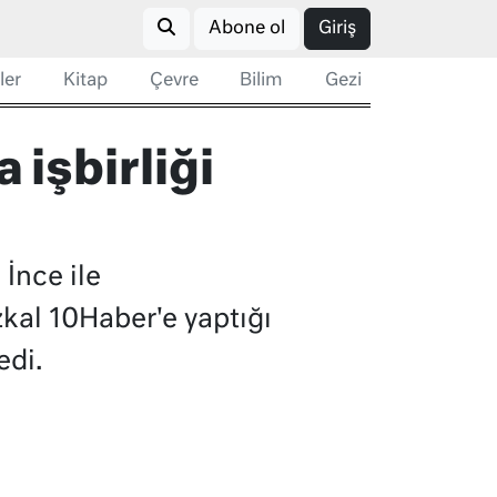
Abone ol
Giriş
ler
Kitap
Çevre
Bilim
Gezi
 işbirliği
 İnce ile
kal 10Haber'e yaptığı
edi.