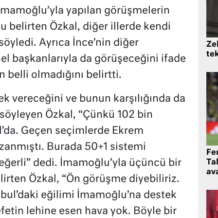
. İmamoğlu’yla yapılan görüşmelerin
 belirten Özkal, diğer illerde kendi
söyledi. Ayrıca İnce’nin diğer
Zek
te
el başkanlarıyla da görüşeceğini ifade
belli olmadığını belirtti.
tek vereceğini ve bunun karşılığında da
 söyleyen Özkal, “Çünkü 102 bin
l’da. Geçen seçimlerde Ekrem
zanmıştı. Burada 50+1 sistemi
Fe
değerli” dedi. İmamoğlu’yla üçüncü bir
Ta
ava
irten Özkal, “Ön görüşme diyebiliriz.
nbul’daki eğilimi İmamoğlu’na destek
etin lehine esen hava yok. Böyle bir