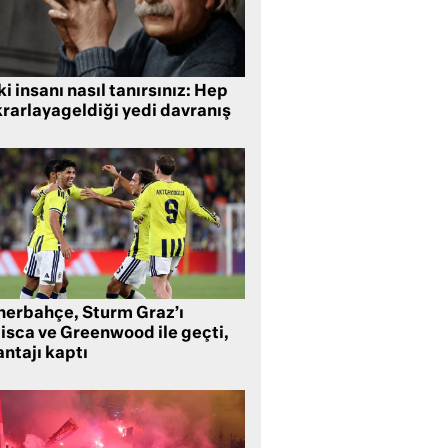
i insanı nasıl tanırsınız: Hep
krarlayageldiği yedi davranış
nerbahçe, Sturm Graz’ı
lisca ve Greenwood ile geçti,
ntajı kaptı