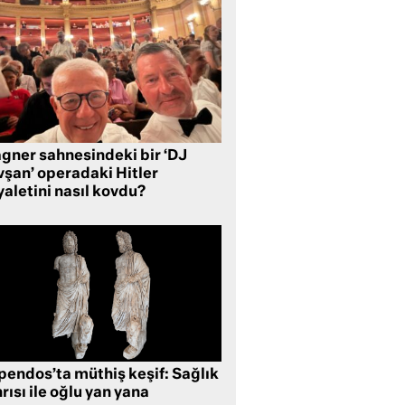
gner sahnesindeki bir ‘DJ
vşan’ operadaki Hitler
aletini nasıl kovdu?
pendos’ta müthiş keşif: Sağlık
rısı ile oğlu yan yana