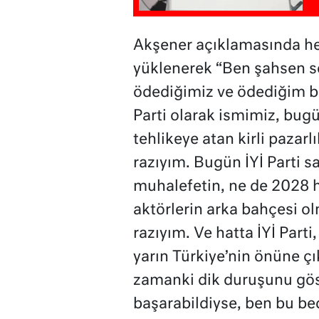
Akşener açıklamasında h
yüklenerek “Ben şahsen 
ödediğimiz ve ödediğim be
Parti olarak ismimiz, bug
tehlikeye atan kirli pazarl
razıyım. Bugün İYİ Parti s
muhalefetin, ne de 2028 h
aktörlerin arka bahçesi o
razıyım. Ve hatta İYİ Part
yarın Türkiye’nin önüne çı
zamanki dik duruşunu gös
başarabildiyse, ben bu be