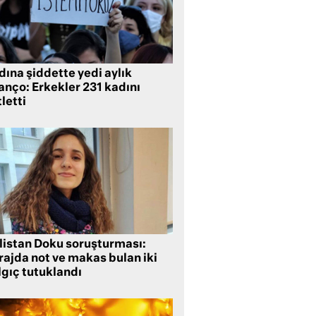
ına şiddette yedi aylık
anço: Erkekler 231 kadını
letti
listan Doku soruşturması:
rajda not ve makas bulan iki
lgıç tutuklandı