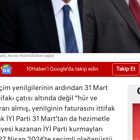
alın, Koray Aydın(Soldan sağa)
Takip Et
10Haber'i Google'da takip edin
eçim yenilgilerinin ardından 31 Mart
ifakı çatısı altında değil “hür ve
rı almış, yenilginin faturasını ittifak
k İYİ Parti 31 Mart’tan da hezimetle
diyesi kazanan İYİ Parti kurmayları
7 Nisan 2024’te seçimli olağanüstü