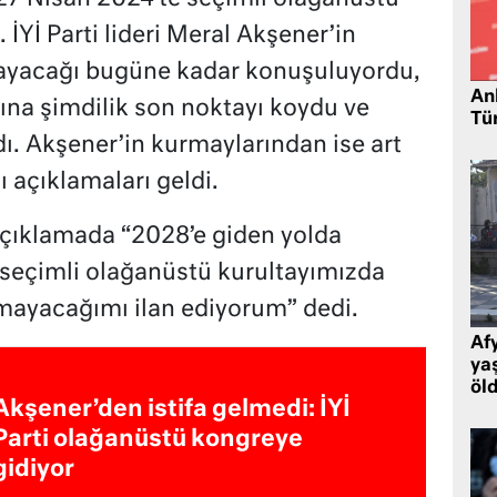
 İYİ Parti lideri Meral Akşener’in
ayacağı bugüne kadar konuşuluyordu,
Ank
ına şimdilik son noktayı koydu ve
Tü
ı. Akşener’in kurmaylarından ise art
 açıklamaları geldi.
 açıklamada “2028’e giden yolda
 seçimli olağanüstü kurultayımızda
mayacağımı ilan ediyorum” dedi.
Af
ya
öl
Akşener’den istifa gelmedi: İYİ
Parti olağanüstü kongreye
gidiyor