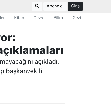
Abone ol
Giriş
ler
Kitap
Çevre
Bilim
Gezi
or:
açıklamaları
lmayacağını açıkladı.
p Başkanvekili