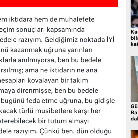
em iktidara hem de muhalefete
seçim sonuçları kapsamında
Kad
bil
dele razıyım. Geldiğimiz noktada İYİ
kat
ünü kazanmak uğruna yarınları
ıklarla anılmıyorsa, ben bu bedele
arsılmış; ama ne iktidarın ne ana
esapları kovalayan bir takım
lmaya direnmişse, ben bu bedele
i, bugünü feda etme uğruna, bu gidişle
Gü
kacak türlü musibetlere karşı her
Ba
da
terebilecek bir tutum almayı
dele razıyım. Çünkü ben, dün olduğu