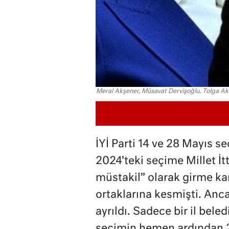
Meral Akşener, Müsavat Dervişoğlu, Tolga Ak
İYİ Parti 14 ve 28 Mayıs s
2024’teki seçime Millet İtt
müstakil” olarak girme kara
ortaklarına kesmişti. Anca
ayrıldı. Sadece bir il bele
seçimin hemen ardından 2