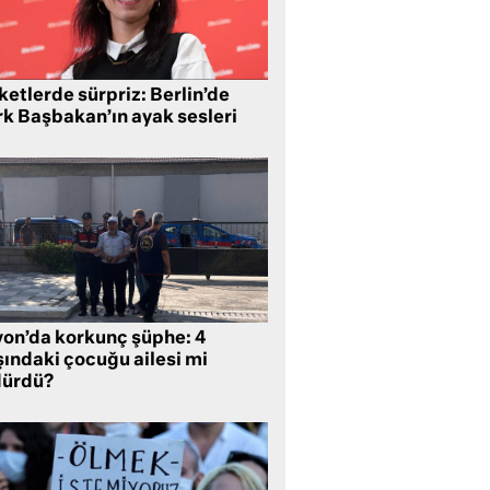
etlerde sürpriz: Berlin’de
rk Başbakan’ın ayak sesleri
yon’da korkunç şüphe: 4
şındaki çocuğu ailesi mi
dürdü?