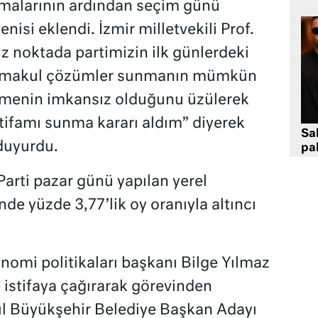
amalarının ardından seçim günü
enisi eklendi. İzmir milletvekili Prof.
z noktada partimizin ilk günlerdeki
, makul çözümler sunmanın mümkün
etmenin imkansız olduğunu üzülerek
ifamı sunma kararı aldım” diyerek
Sa
 duyurdu.
pa
 Parti pazar günü yapılan yerel
de yüzde 3,77’lik oy oranıyla altıncı
omi politikaları başkanı Bilge Yılmaz
 istifaya çağırarak görevinden
nbul Büyükşehir Belediye Başkan Adayı