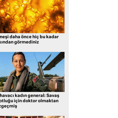
neşi daha önce hiç bu kadar
kından görmediniz
 havacı kadın general: Savaş
lotluğu için doktor olmaktan
zgeçmiş