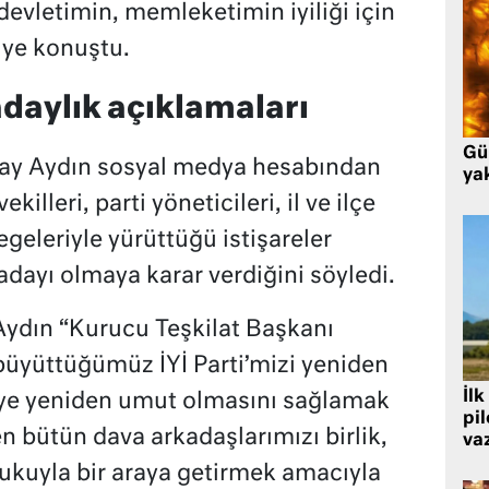
devletimin, memleketimin iyiliği için
iye konuştu.
daylık açıklamaları
Gü
oray Aydın sosyal medya hesabından
ya
killeri, parti yöneticileri, il ve ilçe
egeleriyle yürüttüğü istişareler
ayı olmaya karar verdiğini söyledi.
Aydın “Kurucu Teşkilat Başkanı
 büyüttüğümüz İYİ Parti’mizi yeniden
İlk
’ye yeniden umut olmasını sağlamak
pi
n bütün dava arkadaşlarımızı birlik,
va
ukuyla bir araya getirmek amacıyla