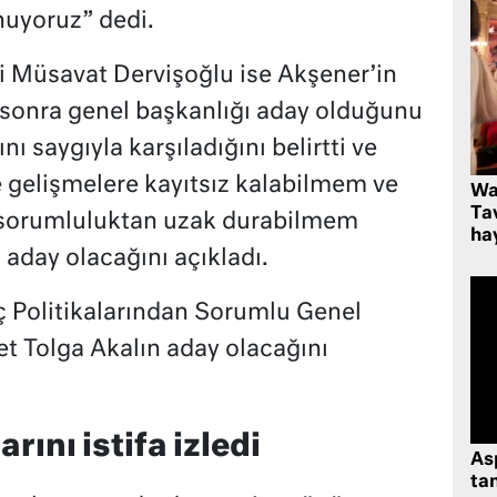
nuyoruz” dedi.
li Müsavat Dervişoğlu ise Akşener’in
 sonra genel başkanlığı aday olduğunu
ı saygıyla karşıladığını belirtti ve
te gelişmelere kayıtsız kalabilmem ve
Wa
Ta
i sorumluluktan uzak durabilmem
hay
aday olacağını açıkladı.
ç Politikalarından Sorumlu Genel
 Tolga Akalın aday olacağını
rını istifa izledi
As
tan