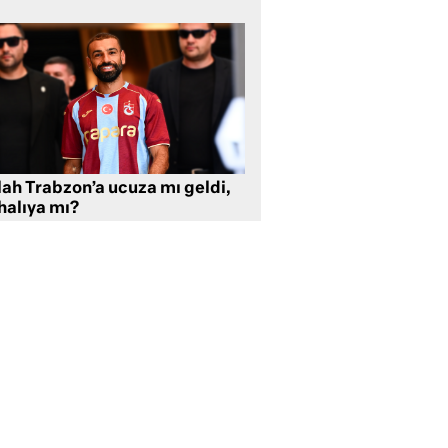
lah Trabzon’a ucuza mı geldi,
halıya mı?