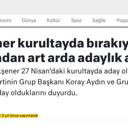
nomi
Dünya
Kültür
Spor
Sağlık
Popü
er kurultayda bırakıy
dan art arda adaylık 
 Akşener 27 Nisan’daki kurultayda aday o
tinin Grup Başkanı Koray Aydın ve Gru
ay olduklarını duyurdu.
 2 yıl önce yayınlandı