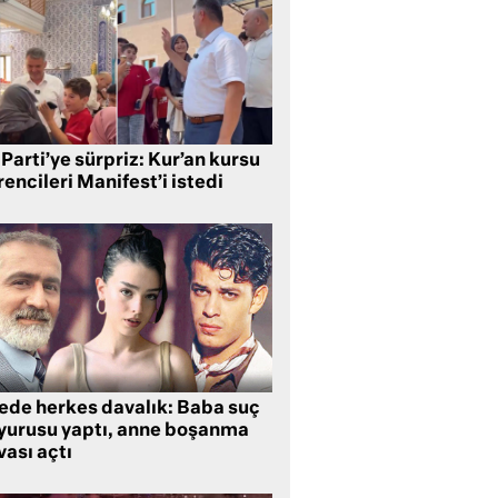
Parti’ye sürpriz: Kur’an kursu
encileri Manifest’i istedi
lede herkes davalık: Baba suç
yurusu yaptı, anne boşanma
ası açtı