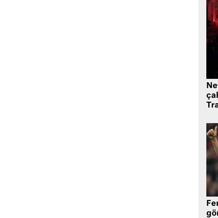
Ne
çal
Tr
Fe
gö