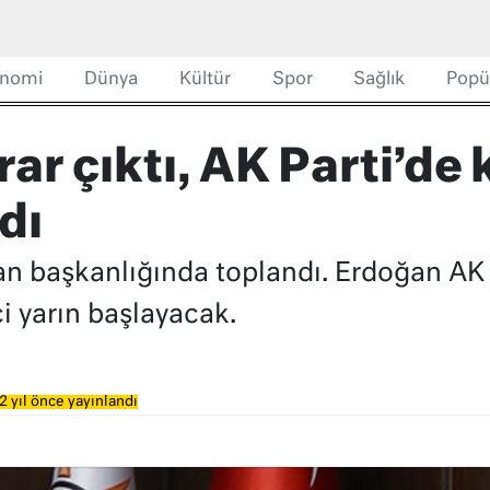
nomi
Dünya
Kültür
Spor
Sağlık
Popü
r çıktı, AK Parti’de
dı
n başkanlığında toplandı. Erdoğan AK P
i yarın başlayacak.
2 yıl önce yayınlandı