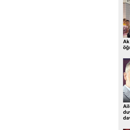
Ak 
öğr
Ai
du
dav