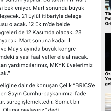
ir sunum yapıldı. Bu takvimin Mart
si bekleniyor. Mart sonunda büyük
Tü
tleşecek. 21 Eylül itibariyle delege
Pa
usu olacak. 12 Ekim’de belde
Or
ngreleri de 12 Kasımda olacak. 28
şlayacak. Mart sonuna kadar il
 ve Mayıs ayında büyük kongre
eki siyasi faaliyetler ele alınacak.
şkan yardımcılarımız, MKYK üyelerimiz
ak.”
Öz
Yen
ge
yeliğine dair de konuşan Çelik “BRICS’e
aten Sayın Cumhurbaşkanımız ifade
tır, süreç işlemektedir. Somut bir
 Olursa paylaşırız” dedi.