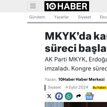
Gündem
Yazarlar
Siyaset
Eko
MKYK’da kara
süreci başla
AK Parti MKYK, Erdoğa
imzaladı. Kongre sürec
Yazan:
10Haber Haber Merkezi
Siyaset
4 Eylül 2024
Bu haber 