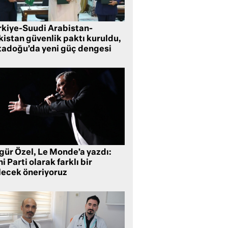
rkiye-Suudi Arabistan-
kistan güvenlik paktı kuruldu,
tadoğu’da yeni güç dengesi
gür Özel, Le Monde’a yazdı:
i Parti olarak farklı bir
lecek öneriyoruz