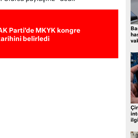
Ba
AK Parti’de MKYK kongre
has
tarihini belirledi
vak
Çin
in
ilg