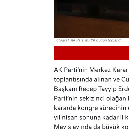
Fotoğraf: AK Parti MKYK bugün toplandı.
AK Parti’nin Merkez Kara
toplantısında alınan ve C
Başkanı Recep Tayyip Erd
Parti’nin sekizinci olağan
kararda kongre sürecinin
yıl nisan sonuna kadar il
Mayıs ayında da büyük kon