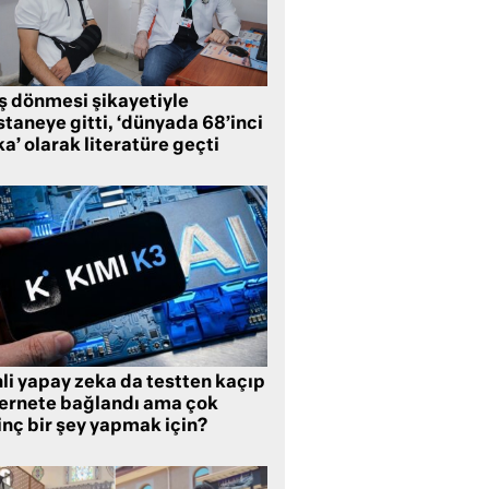
ş dönmesi şikayetiyle
taneye gitti, ‘dünyada 68’inci
a’ olarak literatüre geçti
li yapay zeka da testten kaçıp
ternete bağlandı ama çok
inç bir şey yapmak için?