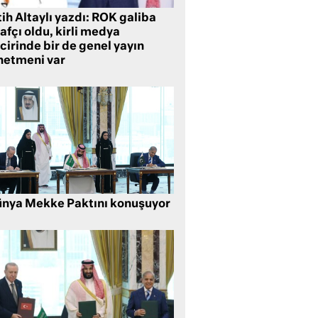
ih Altaylı yazdı: ROK galiba
rafçı oldu, kirli medya
cirinde bir de genel yayın
netmeni var
nya Mekke Paktını konuşuyor