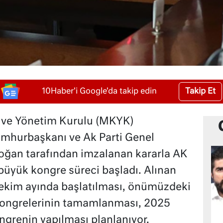
Takip Et
10Haber'i Google'da takip edin
r ve Yönetim Kurulu (MKYK)
umhurbaşkanı ve Ak Parti Genel
oğan tarafından imzalanan kararla AK
 büyük kongre süreci başladı. Alınan
 ekim ayında başlatılması, önümüzdeki
 kongrelerinin tamamlanması, 2025
grenin yapılması planlanıyor.