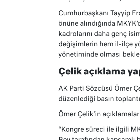
Cumhurbaşkanı Tayyip Erd
önüne alındığında MKYK’d
kadrolarını daha genç isi
değişimlerin hem il-ilçe 
yönetiminde olması bekle
Çelik açıklama ya
AK Parti Sözcüsü Ömer Çe
düzenlediği basın toplant
Ömer Çelik’in açıklamaları
“Kongre süreci ile ilgili 