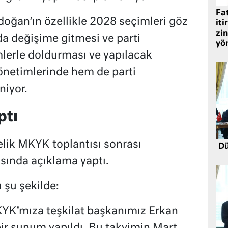
Fat
oğan’ın özellikle 2028 seçimleri göz
iti
zin
a değişime gitmesi ve parti
yö
mlerle doldurması ve yapılacak
yönetimlerinde hem de parti
niyor.
ptı
lik MKYK toplantısı sonrası
Dü
ısında açıklama yaptı.
 şu şekilde:
MKYK’mıza teşkilat başkanımız Erkan