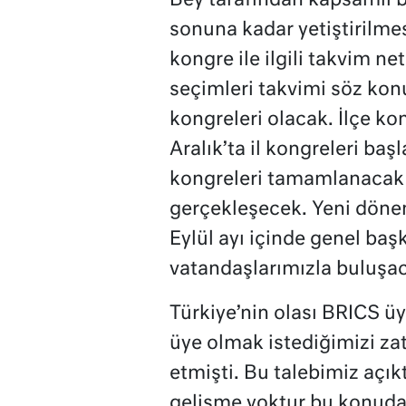
Bey tarafından kapsamlı b
sonuna kadar yetiştirilme
kongre ile ilgili takvim ne
seçimleri takvimi söz kon
kongreleri olacak. İlçe ko
Aralık’ta il kongreleri ba
kongreleri tamamlanacak
gerçekleşecek. Yeni dönemd
Eylül ayı içinde genel ba
vatandaşlarımızla buluşac
Türkiye’nin olası BRICS ü
üye olmak istediğimizi z
etmişti. Bu talebimiz açık
gelişme yoktur bu konuda.