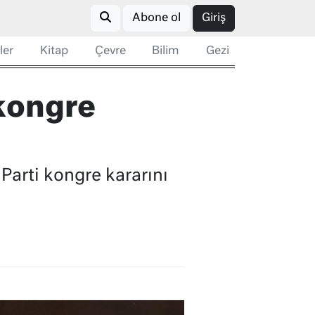
Abone ol
Giriş
ler
Kitap
Çevre
Bilim
Gezi
 kongre
arti kongre kararını