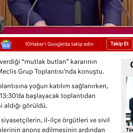
Takip Et
10Haber'i Google'da takip edin
erdiği “mutlak butlan” kararının
Meclis Grup Toplantısı’nda konuştu.
antısına yoğun katılım sağlanırken,
 13:30’da başlayacak toplantıdan
i aldığı görüldü.
iyasetçilerin, il-ilçe örgütleri ve sivil
mlerinin anons edilmesinin ardından
Tü