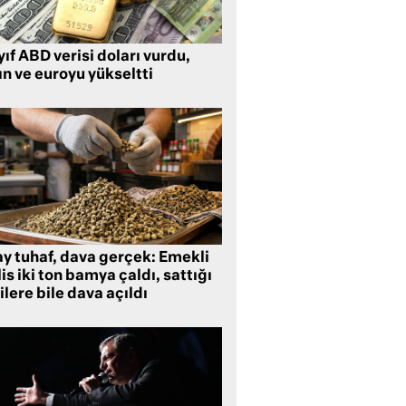
ıf ABD verisi doları vurdu,
ın ve euroyu yükseltti
ay tuhaf, dava gerçek: Emekli
is iki ton bamya çaldı, sattığı
ilere bile dava açıldı