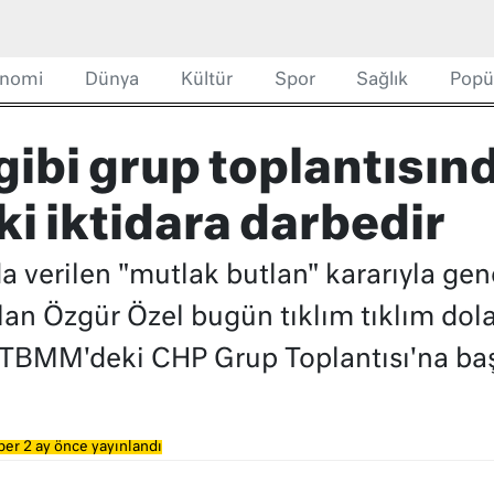
nomi
Dünya
Kültür
Spor
Sağlık
Popü
gibi grup toplantısın
ki iktidara darbedir
 verilen "mutlak butlan" kararıyla gen
lan Özgür Özel bugün tıklım tıklım dola
 TBMM'deki CHP Grup Toplantısı'na başk
er 2 ay önce yayınlandı