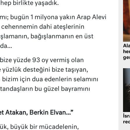
hep birlikte yaşadık.
ı; bugün 1 milyona yakın Arap Alevi
 cehennemin dahi ateşlerinin
ışlamanın, bağışlanmanın en üst
mda…
Al
her
gen
bize yüzde 93 oy vermiş olan
yüzlük desteğini bize taşıyan,
 bizim için dua edenlerin selamını
atandaşların bu güzel bayramını
et Atakan, Berkin Elvan…”
İsr
re
yük, büyük bir mücadelenin,