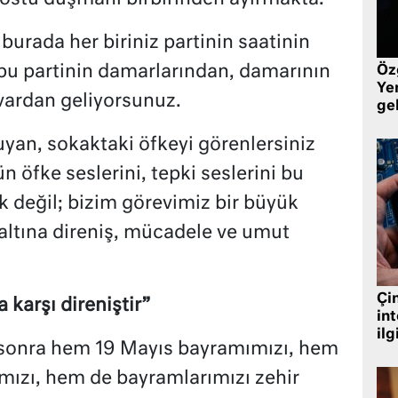
burada her biriniz partinin saatinin
bu partinin damarlarından, damarının
Öz
Yen
vardan geliyorsunuz.
ge
uyan, sokaktaki öfkeyi görenlersiniz
öfke seslerini, tepki seslerini bu
k değil; bizim görevimiz bir büyük
altına direniş, mücadele ve umut
Çin
karşı direniştir”
in
ilg
sonra hem 19 Mayıs bayramımızı, hem
zı, hem de bayramlarımızı zehir