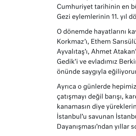
Cumhuriyet tarihinin en b
Gezi eylemlerinin 11. yıl 
O dönemde hayatlarını kay
Korkmaz’ı, Ethem Sarısül
Ayvalıtaş’ı, Ahmet Atakan’
Gedik’i ve evladımız Berki
önünde saygıyla eğiliyor
Ayrıca o günlerde hepimizi
çatışmayı değil barışı, ka
kanamasın diye yüreklerin
İstanbul’u savunan İstan
Dayanışması’ndan yıllar so