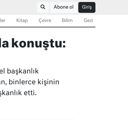
Abone ol
Giriş
ler
Kitap
Çevre
Bilim
Gezi
da konuştu:
el başkanlık
n, binlerce kişinin
anlık etti.