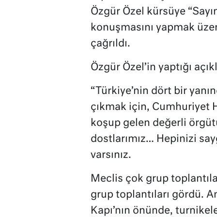
Özgür Özel kürsüye “Sayı
konuşmasını yapmak üzere
çağrıldı.
Özgür Özel’in yaptığı açık
“Türkiye’nin dört bir yanı
çıkmak için, Cumhuriyet H
koşup gelen değerli örgü
dostlarımız… Hepinizi sayg
varsınız.
Meclis çok grup toplantıla
grup toplantıları gördü.
Kapı’nın önünde, turnikel