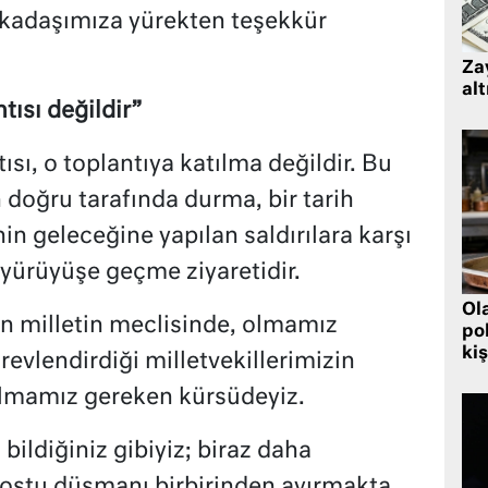
rkadaşımıza yürekten teşekkür
Zay
alt
tısı değildir”
ısı, o toplantıya katılma değildir. Bu
n doğru tarafında durma, bir tarih
in geleceğine yapılan saldırılara karşı
yürüyüşe geçme ziyaretidir.
Ol
an milletin meclisinde, olmamız
pol
kiş
revlendirdiği milletvekillerimizin
 olmamız gereken kürsüdeyiz.
 bildiğiniz gibiyiz; biraz daha
 dostu düşmanı birbirinden ayırmakta.