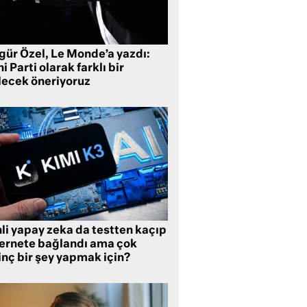
gür Özel, Le Monde’a yazdı:
i Parti olarak farklı bir
lecek öneriyoruz
li yapay zeka da testten kaçıp
ternete bağlandı ama çok
inç bir şey yapmak için?