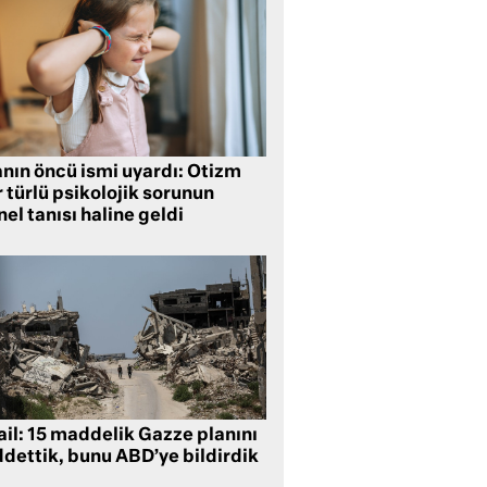
anın öncü ismi uyardı: Otizm
 türlü psikolojik sorunun
el tanısı haline geldi
ail: 15 maddelik Gazze planını
ddettik, bunu ABD’ye bildirdik