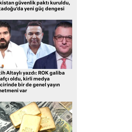
kistan güvenlik paktı kuruldu,
tadoğu’da yeni güç dengesi
ih Altaylı yazdı: ROK galiba
rafçı oldu, kirli medya
cirinde bir de genel yayın
netmeni var