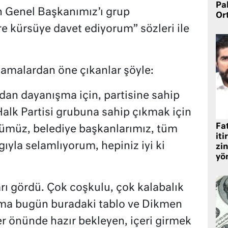
Pa
n Genel Başkanımız’ı grup
Or
 kürsüye davet ediyorum” sözleri ile
lamalardan öne çıkanlar şöyle:
ndan dayanışma için, partisine sahip
alk Partisi grubuna sahip çıkmak için
Fat
tümüz, belediye başkanlarımız, tüm
iti
ıyla selamlıyorum, hepiniz iyi ki
zin
yö
rı gördü. Çok coşkulu, çok kalabalık
 Ama bugün buradaki tablo ve Dikmen
er önünde hazır bekleyen, içeri girmek