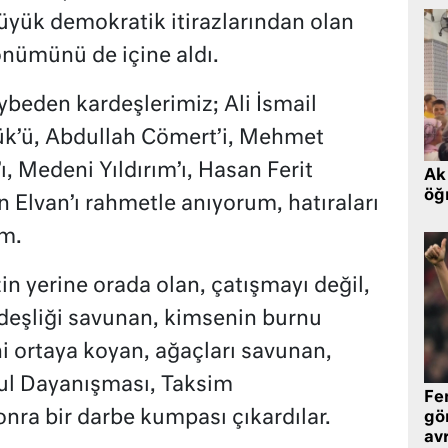
üyük demokratik itirazlarından olan
dönümünü de içine aldı.
beden kardeşlerimiz; Ali İsmail
ük’ü, Abdullah Cömert’i, Mehmet
ı, Medeni Yıldırım’ı, Hasan Ferit
Ak 
öğr
n Elvan’ı rahmetle anıyorum, hatıraları
um.
n yerine orada olan, çatışmayı değil,
rdeşliği savunan, kimsenin burnu
i ortaya koyan, ağaçları savunan,
bul Dayanışması, Taksim
Fe
nra bir darbe kumpası çıkardılar.
gö
avr