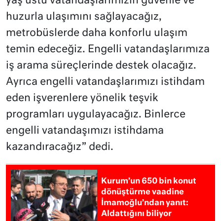
yaş üstü vatandaşlarımızın güvenle ve
huzurla ulaşımını sağlayacağız,
metrobüslerde daha konforlu ulaşım
temin edeceğiz. Engelli vatandaşlarımıza
iş arama süreçlerinde destek olacağız.
Ayrıca engelli vatandaşlarımızı istihdam
eden işverenlere yönelik teşvik
programları uygulayacağız. Binlerce
engelli vatandaşımızı istihdama
kazandıracağız” dedi.
Kurum’un 650 bin konut
dönüştürme vaadine
İmamoğlu’ndan yanıt:
Aldattığını biliyor