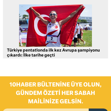
Türkiye pentatlonda ilk kez Avrupa şampiyonu
çıkardı: İlke tarihe geçti
10HABER BÜLTENINE ÜYE OLUN,
GÜNDEM ÖZETI HER SABAH
MAILINIZE GELSIN.