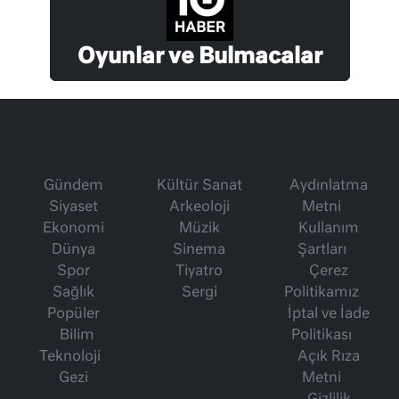
Oyunlar ve Bulmacalar
Gündem
Kültür Sanat
Aydınlatma
Siyaset
Arkeoloji
Metni
Ekonomi
Müzik
Kullanım
Dünya
Sinema
Şartları
Spor
Tiyatro
Çerez
Sağlık
Sergi
Politikamız
Popüler
İptal ve İade
Bilim
Politikası
Teknoloji
Açık Rıza
Gezi
Metni