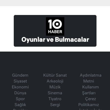
Oyunlar ve Bulmacalar
Gündem
Kültür Sanat
Aydınlatma
Siyaset
Arkeoloji
Metni
Ekonomi
Müzik
Kullanım
Dünya
Sinema
Şartları
Spor
Tiyatro
Çerez
Sağlık
Sergi
Politikamız