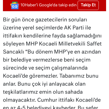
Takip Et
10Haber'i Google'da takip edin
Bir gün önce gazetecilerin soruları
üzerine yerel seçimlerde AK Parti ile
ittifakın kendilerine fayda sağlamadığını
söyleyen MHP Kocaeli Milletvekili Saffet
Sancaklı “Bu dönem MHP’ye en azından
bir belediye vermezlerse beni seçim
sürecinde ve seçim çalışmalarında
Kocaeli’de göremezler. Tabanımız bunu
anlar. Bunu çok iyi anlayacak olan
teşkilatlarımız emin olun sahada
olmayacaktır. Cumhur ittifakı Kocaeli’de
en az 4-5 belediyeyi kaybeder. Bu sefer