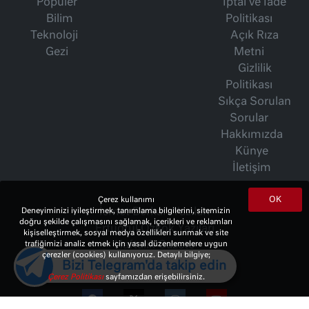
Popüler
İptal ve İade
Bilim
Politikası
Teknoloji
Açık Rıza
Gezi
Metni
Gizlilik
Politikası
Sıkça Sorulan
Sorular
Hakkımızda
Künye
İletişim
OK
Çerez kullanımı
Deneyiminizi iyileştirmek, tanımlama bilgilerini, sitemizin
İsmet Berkan Yazıları
doğru şekilde çalışmasını sağlamak, içerikleri ve reklamları
Ertuğrul Özkök Yazıları
kişiselleştirmek, sosyal medya özellikleri sunmak ve site
trafiğimizi analiz etmek için yasal düzenlemelere uygun
Haftalık Gazete
çerezler (cookies) kullanıyoruz. Detaylı bilgiye;
Bizi Telegram'da takip edin
Çerez Politikası
sayfamızdan erişebilirsiniz.