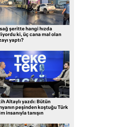
sağ şeritte hangi hızda
iyordu ki, üç cana mal olan
zayı yaptı?
ih Altaylı yazdı: Bütün
nyanın peşinden koştuğu Türk
im insanıyla tanışın