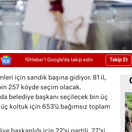
Takip Et
10Haber'i Google'da takip edin
leri için sandık başına gidiyor. 81 il,
 bin 257 köyde seçim olacak.
nda belediye başkanı seçilecek bin üç
n üç koltuk için 653’ü bağımsız toplam
.
e başkanlığı için 22’si partili, 27’si