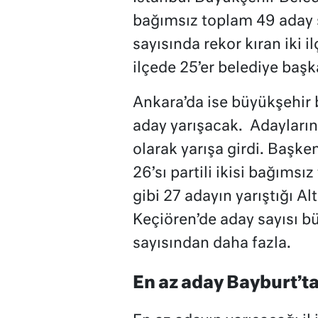
bağımsız toplam 49 aday s
sayısında rekor kıran iki i
ilçede 25’er belediye başka
Ankara’da ise büyükşehir 
aday yarışacak. Adayların 
olarak yarışa girdi. Başke
26’sı partili ikisi bağıms
gibi 27 adayın yarıştığı Al
Keçiören’de aday sayısı b
sayısından daha fazla.
En az aday Bayburt’t