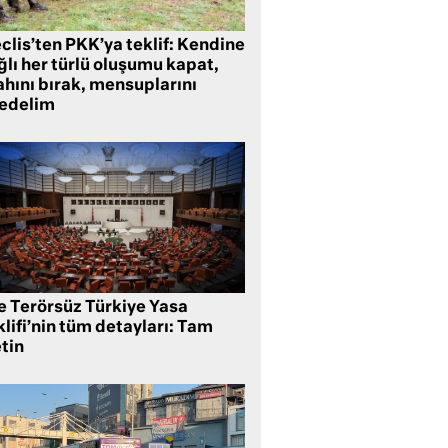
clis’ten PKK’ya teklif: Kendine
lı her türlü oluşumu kapat,
ahını bırak, mensuplarını
fedelim
te Terörsüz Türkiye Yasa
lifi’nin tüm detayları: Tam
tin