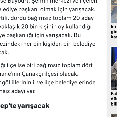
ise Bayburt. Şehrin merkezi ve ilçeleri
lediye başkanı olmak için yarışacak.
rtili, dördü bağımsız toplam 20 aday
yaklaşık 20 bin kişinin oy kullandığı
En 
gid
e başkanlığı için yarışacak. Bu
ka
zindeki her bin kişiden biri belediye
cak.
ğı ilçe ise biri bağımsız toplam dört
ne’nin Çanakçı ilçesi olacak.
ngöl illerinin il ve ilçe belediyelerinde
sız adayı var.
Fat
dü
bil
tep’te yarışacak