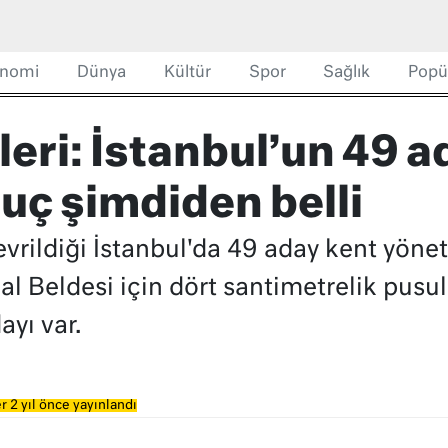
nomi
Dünya
Kültür
Spor
Sağlık
Popü
eri: İstanbul’un 49 ad
uç şimdiden belli
vrildiği İstanbul'da 49 aday kent yöneti
al Beldesi için dört santimetrelik pusu
ayı var.
r 2 yıl önce yayınlandı