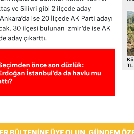
aş ve Silivri gibi 2 ilçede aday
 Ankara’da ise 20 İlçede AK Parti adayı
ak. 30 ilçesi bulunan İzmir’de ise AK
de aday çıkarttı.
Kö
Seçimden önce son düzlük:
TL
Erdoğan İstanbul’da da havlu mu
attı?
ER BÜLTENINE ÜYE OLUN, GÜNDEM ÖZE