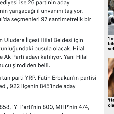
diyesi ise 26 partinin aday
in yarışacağı il unvanını taşıyor.
ul’da seçmenleri 97 santimetrelik bir
1 
n Uludere İlçesi Hilal Beldesi için
bil
zunluğundaki pusula olacak. Hilal
se
Ak Parti adayı katılıyor. Yani Hilal
ucu şimdiden belli.
an parti YRP. Fatih Erbakan’ın partisi
di, 922 ilçenin 845’inde aday
‘H
ola
858, İYİ Parti’nin 800, MHP’nin 474,