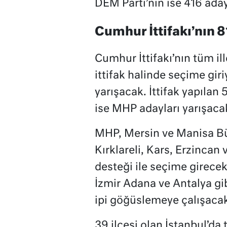
DEM Parti’nin ise 416 aday
Cumhur İttifakı’nın 81
Cumhur İttifakı’nın tüm il
ittifak halinde seçime giriyo
yarışacak. İttifak yapılan 
ise MHP adayları yarışaca
MHP, Mersin ve Manisa Bü
Kırklareli, Kars, Erzincan 
desteği ile seçime girecek
İzmir Adana ve Antalya gib
ipi göğüslemeye çalışaca
39 ilçesi olan İstanbul’da 