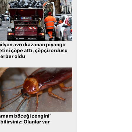
milyon avro kazanan piyango
etini çöpe attı, çöpçü ordusu
ferber oldu
amam böceği zengini’
bilirsiniz: Olanlar var