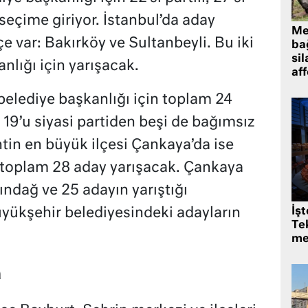
eçime giriyor. İstanbul’da aday
Me
lçe var: Bakırköy ve Sultanbeyli. Bu iki
bağ
sil
nlığı için yarışacak.
af
belediye başkanlığı için toplam 24
19’u siyasi partiden beşi de bağımsız
ntin en büyük ilçesi Çankaya’da ise
ız toplam 28 aday yarışacak. Çankaya
tındağ ve 25 adayın yarıştığı
üyükşehir belediyesindeki adayların
İş
Tek
me
a