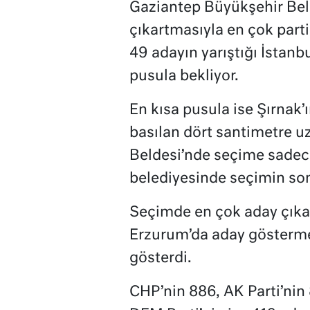
Gaziantep Büyükşehir Bele
çıkartmasıyla en çok partin
49 adayın yarıştığı İstanb
pusula bekliyor.
En kısa pusula ise Şırnak’ı
basılan dört santimetre u
Beldesi’nde seçime sadece 
belediyesinde seçimin son
Seçimde en çok aday çıkart
Erzurum’da aday gösterme
gösterdi.
CHP’nin 886, AK Parti’nin 