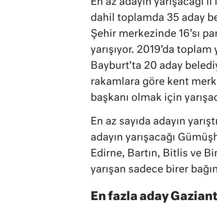
En az adayın yarışacağı il 
dahil toplamda 35 aday be
Şehir merkezinde 16’sı pa
yarışıyor. 2019’da toplam 
Bayburt’ta 20 aday belediy
rakamlara göre kent merke
başkanı olmak için yarışa
En az sayıda adayın yarıştı
adayın yarışacağı Gümüşha
Edirne, Bartın, Bitlis ve Bi
yarışan sadece birer bağım
En fazla aday Gazian