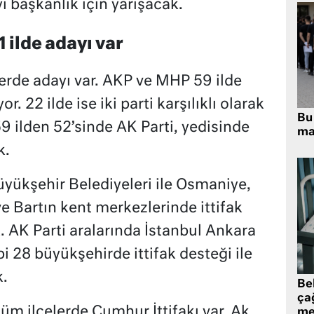
ı başkanlık için yarışacak.
 ilde adayı var
lerde adayı var. AKP ve MHP 59 ilde
r. 22 ilde ise iki parti karşılıklı olarak
Bu 
59 ilden 52’sinde AK Parti, yedisinde
ma
k.
yükşehir Belediyeleri ile Osmaniye,
ve Bartın kent merkezlerinde ittifak
. AK Parti aralarında İstanbul Ankara
i 28 büyükşehirde ittifak desteği ile
k.
Be
ça
tüm ilçelerde Cumhur İttifakı var. Ak
me