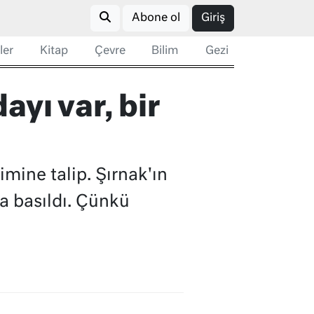
Abone ol
Giriş
ler
Kitap
Çevre
Bilim
Gezi
ayı var, bir
mine talip. Şırnak'ın
la basıldı. Çünkü