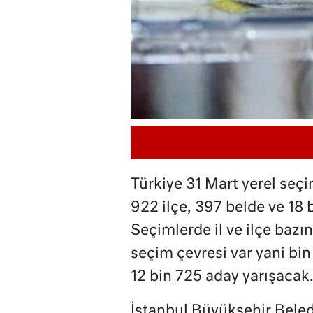
Türkiye 31 Mart yerel seçim
922 ilçe, 397 belde ve 18
Seçimlerde il ve ilçe bazı
seçim çevresi var yani bi
12 bin 725 aday yarışacak
İstanbul Büyükşehir Belediy