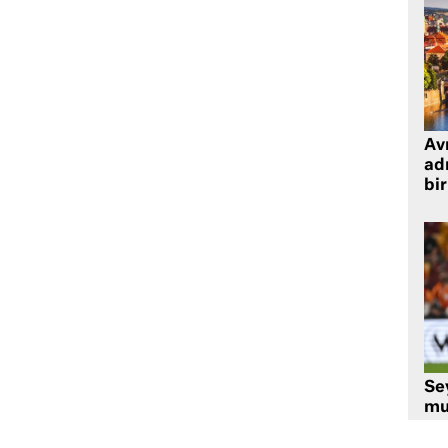
Avr
adr
bir
Se
mu