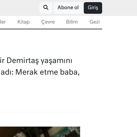
Abone ol
Giriş
ler
Kitap
Çevre
Bilim
Gezi
ir Demirtaş yaşamını
nladı: Merak etme baba,