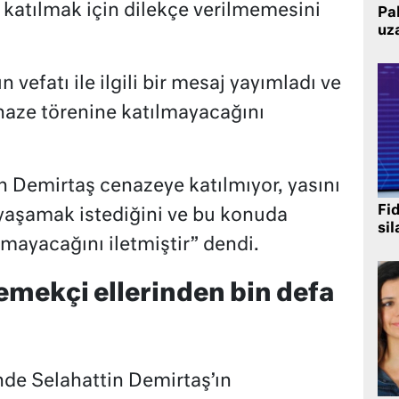
katılmak için dilekçe verilmemesini
Pak
uz
 vefatı ile ilgili bir mesaj yayımladı ve
naze törenine katılmayacağını
 Demirtaş cenazeye katılmıyor, yasını
Fi
yaşamak istediğini ve bu konuda
sil
mayacağını iletmiştir” dendi.
emekçi ellerinden bin defa
de Selahattin Demirtaş’ın