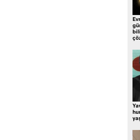
Ev
gü
bil
çö
Ya
hu
ya