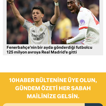
Fenerbahçe’nin bir ayda gönderdiği futbolcu
125 milyon avroya Real Madrid’e gitti
10HABER BÜLTENINE ÜYE OLUN,
GÜNDEM ÖZETI HER SABAH
MAILINIZE GELSIN.