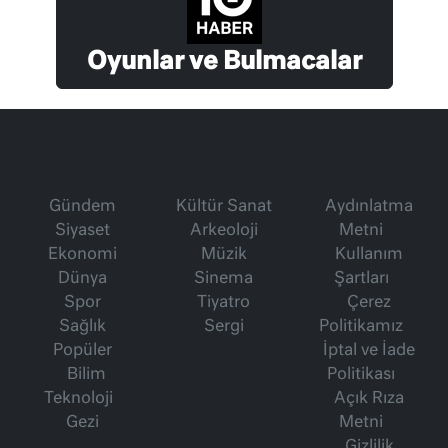
Oyunlar ve Bulmacalar
Gündem
Kültür Sanat
Aydınlatma
Siyaset
Arkeoloji
Metni
Ekonomi
Müzik
Kullanım
Dünya
Sinema
Şartları
Spor
Tiyatro
Çerez
Sağlık
Sergi
Politikamız
Popüler
İptal ve İade
Bilim
Politikası
Teknoloji
Açık Rıza
Gezi
Metni
Gizlilik