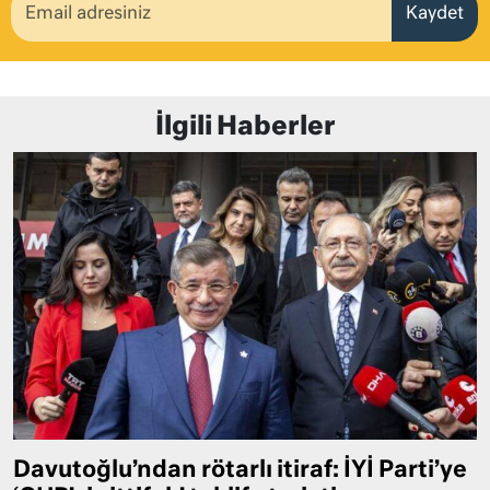
Kaydet
İlgili Haberler
Davutoğlu’ndan rötarlı itiraf: İYİ Parti’ye