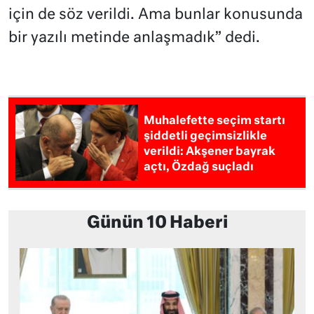
için de söz verildi. Ama bunlar konusunda
bir yazılı metinde anlaşmadık” dedi.
Muhalefette seçim startı
şiddetli geçimsizlikle
verildi: Akşener bayrak
açtı, Özdağ suçladı
Günün 10 Haberi