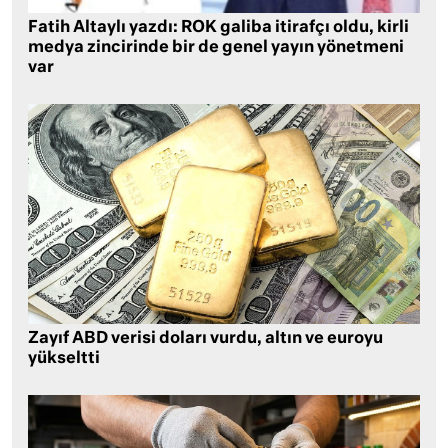
Fatih Altaylı yazdı: ROK galiba itirafçı oldu, kirli
medya zincirinde bir de genel yayın yönetmeni
var
Zayıf ABD verisi doları vurdu, altın ve euroyu
yükseltti