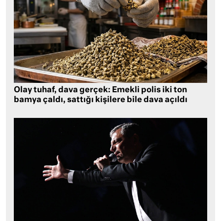
Olay tuhaf, dava gerçek: Emekli polis iki ton
bamya çaldı, sattığı kişilere bile dava açıldı