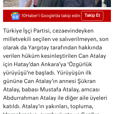
Takip Et
10Haber'i Google'da takip edin
Türkiye İşçi Partisi, cezaevindeyken
milletvekili seçilen ve salıverilmeyen, son
olarak da Yargıtay tarafından hakkında
verilen hüküm kesinleştirilen Can Atalay
için Hatay’dan Ankara’ya ‘Özgürlük
yürüyüşü’ne başladı. Yürüyüşün ilk
gününe Can Atalay’ın annesi Şükran
Atalay, babası Mustafa Atalay, amcası
Abdurrahman Atalay ile diğer aile üyeleri
katıldı. Atalay’ın yakınları, topluma,