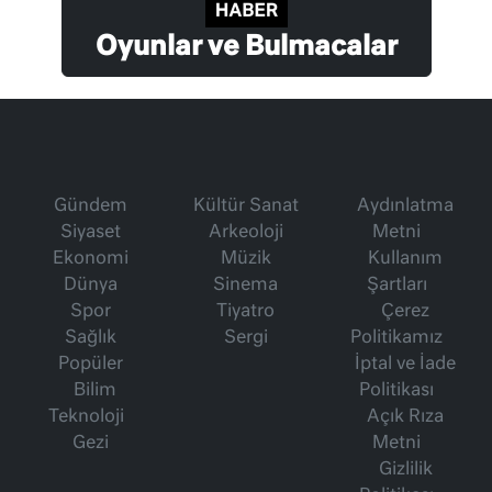
Oyunlar ve Bulmacalar
Gündem
Kültür Sanat
Aydınlatma
Siyaset
Arkeoloji
Metni
Ekonomi
Müzik
Kullanım
Dünya
Sinema
Şartları
Spor
Tiyatro
Çerez
Sağlık
Sergi
Politikamız
Popüler
İptal ve İade
Bilim
Politikası
Teknoloji
Açık Rıza
Gezi
Metni
Gizlilik