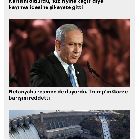
Karısını öldürdü, ‘kızın yine kaçtı’ diye
kayınvalidesine şikayete gitti
Netanyahu resmen de duyurdu, Trump’ın Gazze
barışını reddetti