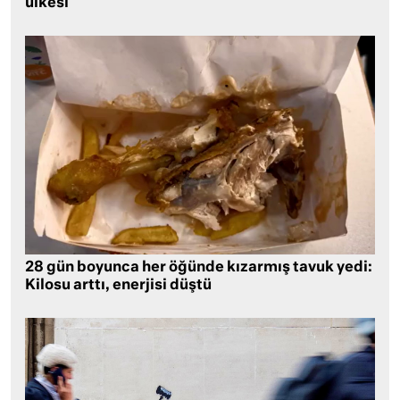
ülkesi
28 gün boyunca her öğünde kızarmış tavuk yedi:
Kilosu arttı, enerjisi düştü