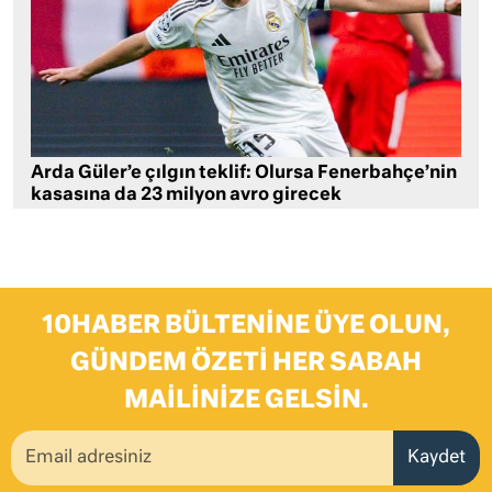
Arda Güler’e çılgın teklif: Olursa Fenerbahçe’nin
kasasına da 23 milyon avro girecek
10HABER BÜLTENINE ÜYE OLUN,
GÜNDEM ÖZETI HER SABAH
MAILINIZE GELSIN.
Kaydet