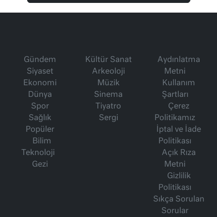
Gündem
Kültür Sanat
Aydınlatma
Siyaset
Arkeoloji
Metni
Ekonomi
Müzik
Kullanım
Dünya
Sinema
Şartları
Spor
Tiyatro
Çerez
Sağlık
Sergi
Politikamız
Popüler
İptal ve İade
Bilim
Politikası
Teknoloji
Açık Rıza
Gezi
Metni
Gizlilik
Politikası
Sıkça Sorulan
Sorular