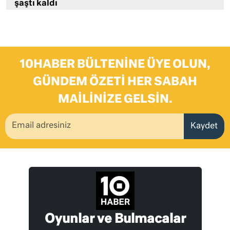
şaştı kaldı
10HABER BÜLTENINE ÜYE OLUN,
GÜNDEM ÖZETI HER SABAH
MAILINIZE GELSIN.
Kaydet
Oyunlar ve Bulmacalar