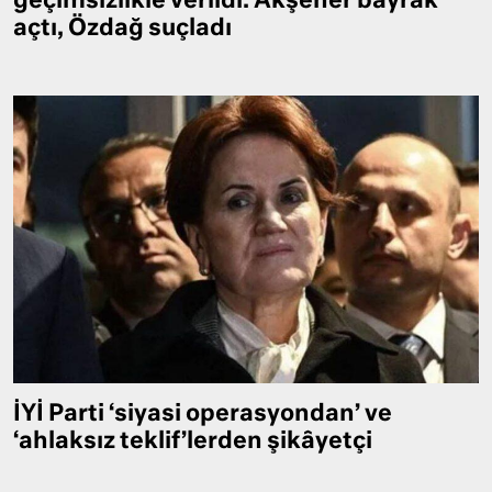
geçimsizlikle verildi: Akşener bayrak
açtı, Özdağ suçladı
İYİ Parti ‘siyasi operasyondan’ ve
‘ahlaksız teklif’lerden şikâyetçi