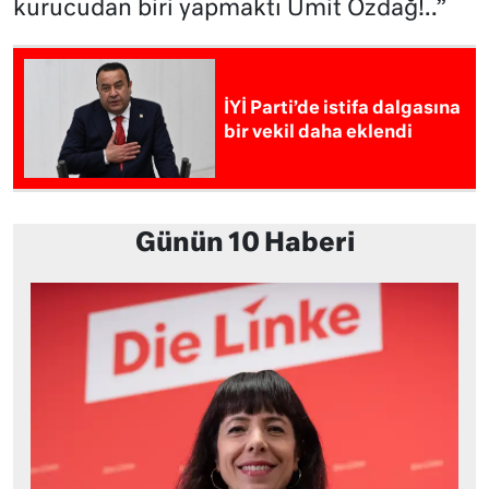
kurucudan biri yapmaktı Ümit Özdağ!..”
İYİ Parti’de istifa dalgasına
bir vekil daha eklendi
Günün 10 Haberi