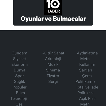
Oyunlar ve Bulmacalar
Gündem
Kültür Sanat
Aydınlatma
Siyaset
Arkeoloji
Metni
Ekonomi
Müzik
Kullanım
Dünya
Sinema
Şartları
Spor
Tiyatro
Çerez
Sağlık
Sergi
Politikamız
Popüler
İptal ve İade
Bilim
Politikası
Teknoloji
Açık Rıza
Gezi
Metni