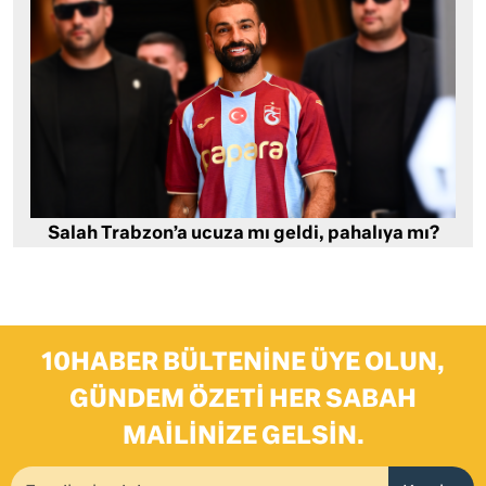
Salah Trabzon’a ucuza mı geldi, pahalıya mı?
10HABER BÜLTENINE ÜYE OLUN,
GÜNDEM ÖZETI HER SABAH
MAILINIZE GELSIN.