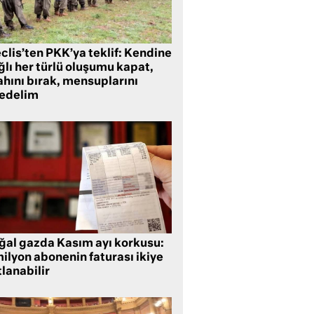
clis’ten PKK’ya teklif: Kendine
lı her türlü oluşumu kapat,
ahını bırak, mensuplarını
fedelim
ğal gazda Kasım ayı korkusu:
ilyon abonenin faturası ikiye
lanabilir