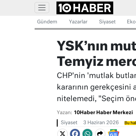
Gündem
Yazarlar
Siyaset
Eko
YSK’nın mutl
Temyiz merci
CHP'nin 'mutlak butlan
kararının gerekçesini a
nitelemedi, "Seçim ön
Yazan:
10Haber Haber Merkezi
Siyaset
3 Haziran 2026
Bu hab