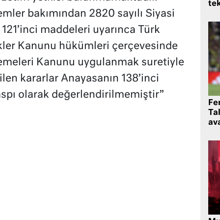
te
lemler bakımından 2820 sayılı Siyasi
 121’inci maddeleri uyarınca Türk
ler Kanunu hükümleri çerçevesinde
emeleri Kanunu uygulanmak suretiyle
rilen kararlar Anayasanın 138’inci
spı olarak değerlendirilmemiştir”
Fe
Ta
ava