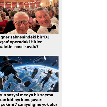
gner sahnesindeki bir ‘DJ
vşan’ operadaki Hitler
aletini nasıl kovdu?
tün sosyal medya bir saçma
pan iddiayı konuşuyor:
çekimi 7 saniyeliğine yok olur