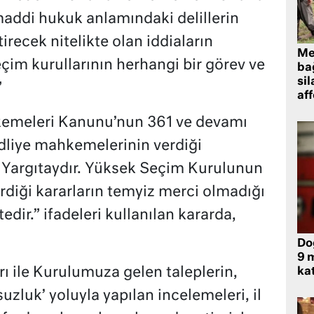
addi hukuk anlamındaki delillerin
irecek nitelikte olan iddiaların
Me
eçim kurullarının herhangi bir görev ve
bağ
sil
”
af
kemeleri Kanunu’nun 361 ve devamı
dliye mahkemelerinin verdiği
 Yargıtaydır. Yüksek Seçim Kurulunun
diği kararların temyiz merci olmadığı
tedir.” ifadeleri kullanılan kararda,
Do
9 m
ı ile Kurulumuza gelen taleplerin,
kat
luk’ yoluyla yapılan incelemeleri, il