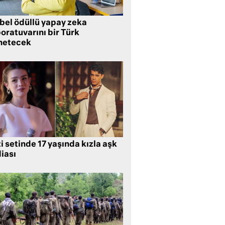
bel ödüllü yapay zeka
oratuvarını bir Türk
netecek
i setinde 17 yaşında kızla aşk
iası