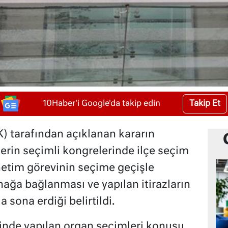
Takip Et
10Haber'i Google'da takip edin
) tarafından açıklanan kararın
lerin seçimli kongrelerinde ilçe seçim
etim görevinin seçime geçişle
nağa bağlanması ve yapılan itirazların
 sona erdiği belirtildi.
rinde yapılan organ seçimleri konusu