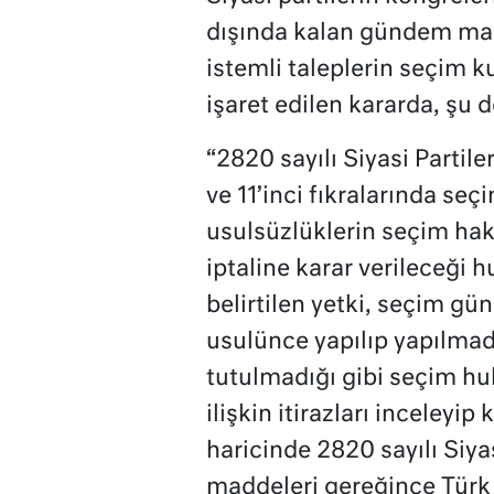
dışında kalan gündem madd
istemli taleplerin seçim k
işaret edilen kararda, şu 
“2820 sayılı Siyasi Parti
ve 11’inci fıkralarında se
usulsüzlüklerin seçim hak
iptaline karar verileceği 
belirtilen yetki, seçim gü
usulünce yapılıp yapılmad
tutulmadığı gibi seçim h
ilişkin itirazları inceleyi
haricinde 2820 sayılı Siya
maddeleri gereğince Tür