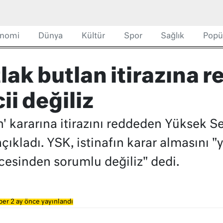
nomi
Dünya
Kültür
Spor
Sağlık
Popü
ak butlan itirazına r
i değiliz
' kararına itirazını reddeden Yüksek S
çıkladı. YSK, istinafın karar almasını "
cesinden sorumlu değiliz" dedi.
er 2 ay önce yayınlandı