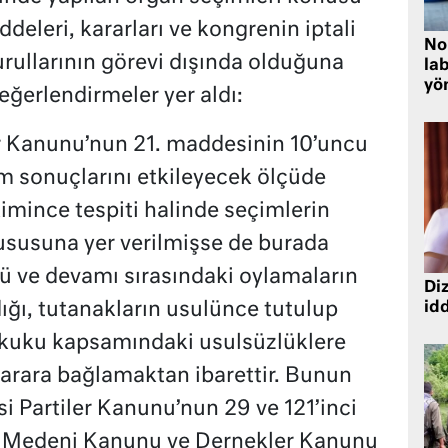
eleri, kararları ve kongrenin iptali
No
urullarının görevi dışında olduğuna
lab
yö
değerlendirmeler yer aldı:
ler Kanunu’nun 21. maddesinin 10’uncu
çim sonuçlarını etkileyecek ölçüde
imince tespiti halinde seçimlerin
hususuna yer verilmişse de burada
nü ve devamı sırasındaki oylamaların
Diz
ığı, tutanakların usulünce tutulup
idd
ukuku kapsamındaki usulsüzlüklere
p karara bağlamaktan ibarettir. Bunun
si Partiler Kanunu’nun 29 ve 121’inci
k Medeni Kanunu ve Dernekler Kanunu