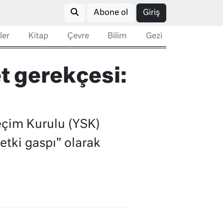
Abone ol
Giriş
ler
Kitap
Çevre
Bilim
Gezi
et gerekçesi:
eçim Kurulu (YSK)
yetki gaspı" olarak