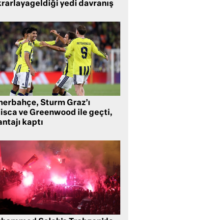
krarlayageldiği yedi davranış
nerbahçe, Sturm Graz’ı
lisca ve Greenwood ile geçti,
ntajı kaptı