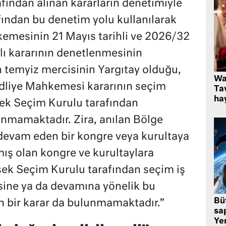
rafından alınan kararların denetimiyle
afından bu denetim yolu kullanılarak
emesinin 21 Mayıs tarihli ve 2026/32
lı kararının denetlenmesinin
ın temyiz mercisinin Yargıtay olduğu,
Wa
Adliye Mahkemesi kararının seçim
Ta
hay
k Seçim Kurulu tarafından
nmamaktadır. Zira, anılan Bölge
devam eden bir kongre veya kurultaya
mış olan kongre ve kurultaylara
ksek Seçim Kurulu tarafından seçim iş
sine ya da devamına yönelik bu
Bü
 bir karar da bulunmamaktadır.”
sa
Yer