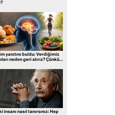
?
im yanıtını buldu: Verdiğimiz
oları neden geri alırız? Çünkü…
i insanı nasıl tanırsınız: Hep