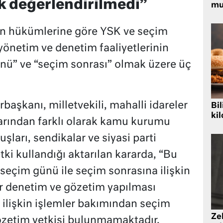
ak değerlendirilmedi”
mu
n hükümlerine göre YSK ve seçim
yönetim ve denetim faaliyetlerinin
nü” ve “seçim sonrası” olmak üzere üç
aşkanı, milletvekili, mahalli idareler
Bil
kil
larından farklı olarak kamu kurumu
şları, sendikalar ve siyasi parti
etki kullandığı aktarılan kararda, “Bu
 seçim günü ile seçim sonrasına ilişkin
bir denetim ve gözetim yapılması
ilişkin işlemler bakımından seçim
Zek
özetim yetkisi bulunmamaktadır.