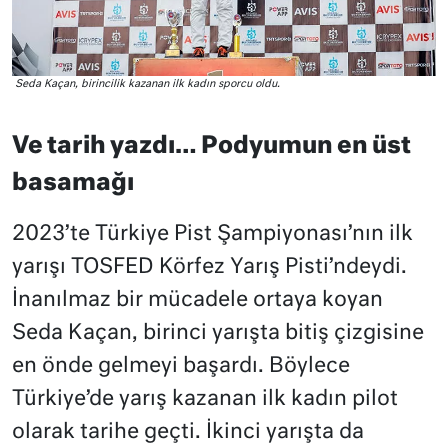
Seda Kaçan, birincilik kazanan ilk kadın sporcu oldu.
Ve tarih yazdı… Podyumun en üst
basamağı
2023’te Türkiye Pist Şampiyonası’nın ilk
yarışı TOSFED Körfez Yarış Pisti’ndeydi.
İnanılmaz bir mücadele ortaya koyan
Seda Kaçan, birinci yarışta bitiş çizgisine
en önde gelmeyi başardı. Böylece
Türkiye’de yarış kazanan ilk kadın pilot
olarak tarihe geçti. İkinci yarışta da