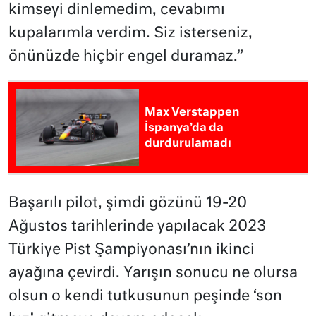
kimseyi dinlemedim, cevabımı
kupalarımla verdim. Siz isterseniz,
önünüzde hiçbir engel duramaz.”
Max Verstappen
İspanya’da da
durdurulamadı
Başarılı pilot, şimdi gözünü 19-20
Ağustos tarihlerinde yapılacak 2023
Türkiye Pist Şampiyonası’nın ikinci
ayağına çevirdi. Yarışın sonucu ne olursa
olsun o kendi tutkusunun peşinde ‘son