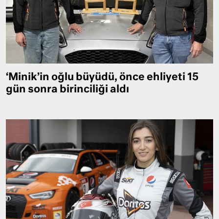
‘Minik’in oğlu büyüdü, önce ehliyeti 15
gün sonra birinciliği aldı