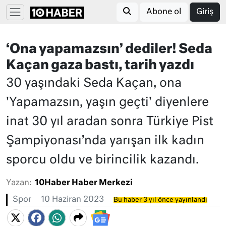
Abone ol
Giriş
‘Ona yapamazsın’ dediler! Seda
Kaçan gaza bastı, tarih yazdı
30 yaşındaki Seda Kaçan, ona
'Yapamazsın, yaşın geçti' diyenlere
inat 30 yıl aradan sonra Türkiye Pist
Şampiyonası’nda yarışan ilk kadın
sporcu oldu ve birincilik kazandı.
Yazan:
10Haber Haber Merkezi
Spor
10 Haziran 2023
Bu haber 3 yıl önce yayınlandı