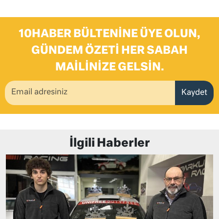
10HABER BÜLTENINE ÜYE OLUN,
GÜNDEM ÖZETI HER SABAH
MAILINIZE GELSIN.
Kaydet
İlgili Haberler