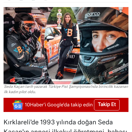
Seda Kaçan tarih yazarak Türkiye Pist Şampiyonası’nda birincilik kazanan
ilk kadın pilot oldu.
Takip Et
10Haber'i Google'da takip edin
Kırklareli’de 1993 yılında doğan Seda