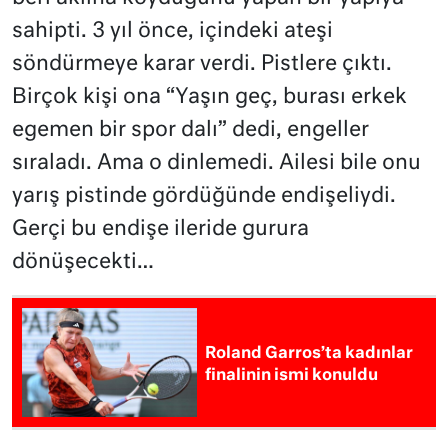
sahipti. 3 yıl önce, içindeki ateşi
söndürmeye karar verdi. Pistlere çıktı.
Birçok kişi ona “Yaşın geç, burası erkek
egemen bir spor dalı” dedi, engeller
sıraladı. Ama o dinlemedi. Ailesi bile onu
yarış pistinde gördüğünde endişeliydi.
Gerçi bu endişe ileride gurura
dönüşecekti…
Roland Garros’ta kadınlar
finalinin ismi konuldu